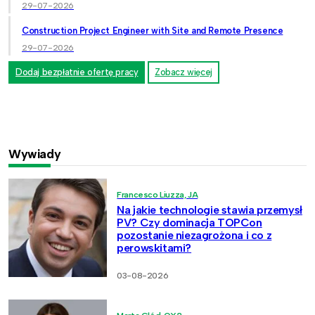
29-07-2026
Construction Project Engineer with Site and Remote Presence
29-07-2026
Dodaj bezpłatnie ofertę pracy
Zobacz więcej
Wywiady
Francesco Liuzza, JA
Na jakie technologie stawia przemysł
PV? Czy dominacja TOPCon
pozostanie niezagrożona i co z
perowskitami?
03-08-2026