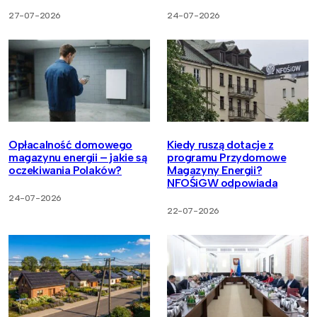
27-07-2026
24-07-2026
Opłacalność domowego
Kiedy ruszą dotacje z
magazynu energii – jakie są
programu Przydomowe
oczekiwania Polaków?
Magazyny Energii?
NFOŚiGW odpowiada
24-07-2026
22-07-2026