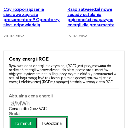
Czy rozporządzenie
Rząd zatwierdził nowe
sieciowe zagraża
zasady ustalania
prosumentom? Operatorzy
pojemności magazynu
sieci odpowiadają
energii dla prosumenta
20-07-2026
15-07-2026
Ceny energii RCE
Rynkowa cena energii elektrycznej (RCE) jest przyjmowana do
rozliczeń energii wprowadzanej do sieci przez prosumentów
objętych systemem net-billing, przy czym niektórzy prosumenci w
net-billingu mogą być rozliczani po miesięcznej rynkowej cenie
energii elektrycznej (RCEm) będącej średnią ważoną z cen RCE.
Aktualna cena energii
zł/MWh
Cena netto (bez VAT)
Skala
15 minut
1 Godzina