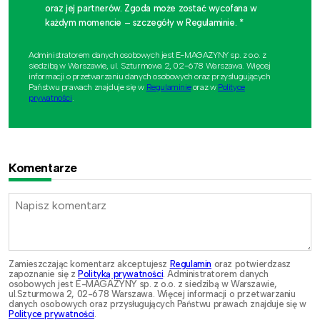
oraz jej partnerów. Zgoda może zostać wycofana w
każdym momencie – szczegóły w Regulaminie. *
Administratorem danych osobowych jest E-MAGAZYNY sp. z o.o. z
siedzibą w Warszawie, ul. Szturmowa 2, 02-678 Warszawa. Więcej
informacji o przetwarzaniu danych osobowych oraz przysługujących
Państwu prawach znajduje się w
Regulaminie
oraz w
Polityce
prywatności
.
Komentarze
Zamieszczając komentarz akceptujesz
Regulamin
oraz potwierdzasz
zapoznanie się z
Polityką prywatności
. Administratorem danych
osobowych jest E-MAGAZYNY sp. z o.o. z siedzibą w Warszawie,
ul.Szturmowa 2, 02-678 Warszawa. Więcej informacji o przetwarzaniu
danych osobowych oraz przysługujących Państwu prawach znajduje się w
Polityce prywatności
.