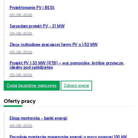
Projektowanie PV i BESS
05-08-2026
Sprzedam projekt PV - 21 MW
05-08-2026
Zlecę rozbudowę pracującej farmy PV o 1,52 MW
05-08-2026
Projekt PV 1,33 MW (RTB) – woj. pomorskie, krótkie przyłącze,
idealny pod spółdzielnię
05-08-2026
Dodaj bezpłatne ogłoszenie
Zobacz więcej
Oferty pracy
Ekipa monterska - banki energii
05-08-2026
Poszukuję monterów magazynów energii o mocy powyżej 100 kW