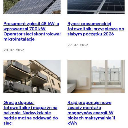
Prosument zgłosił 48 kW, a
Rynek prosumenckiej
wprowadzał 700 kW.
fotowoltaiki przyspiesza po
Operator sieci skontrolował
słabym początku 2026
mikroinstalacje
27-07-2026
28-07-2026
Grecja dopuści
Rząd proponuje nowe
fotowoltaikę i magazyn na
zasady montażu
balkonie. Nadwyżek nie
magazynów energii. W
będzie można oddawać do
blokach maksymalnie 11
sieci
kWh