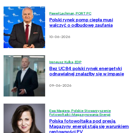
Paweł Lachman, PORT PC
Polski rynek pomp ciepła musi
walczyć o odbudowę zaufania
10-06-2026
Ireneusz Kulka, EDP
Bez UC84 polski rynek energetyki
odnawialnej znalazłby się w impasie
09-06-2026
Ewa Magiera, Polskie Stowarzyszenie
Fotowoltaiki i Magazynowania Energii
Polska fotowoltaika pod presją.
Magazyny energii stają się warunkiem
rentowności PV