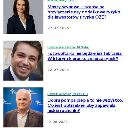
Marta Głód, OX2
Mosty szynowe – szansa na
przyłączenie czy dodatkowe ryzyko
dla inwestorów z rynku OZE?
29-07-2026
Francesco Liuzza, JA Solar
Fotowoltaika nie będzie już tak tania.
W którym kierunku zmierza rynek?
22-07-2026
Paweł Lachman, PORT PC
Dobra pompa ciepła to nie wszystko.
Co jest potrzebne, aby zapewniła
niskie rachunki?
12-06-2026