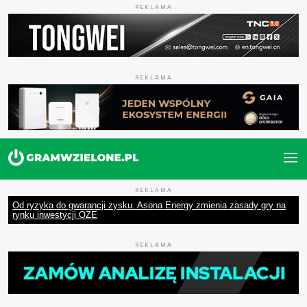
REKLAMA
REKLAMA
REKLAMA
Od ryzyka do gwarancji zysku. Asona Energy zmienia zasady gry na
rynku inwestycji OZE
REKLAMA