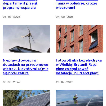
departament przejął
Tanio w południe, drożej
programy wsparcia
wieczorami
05-08-2026
04-08-2026
Nieprawidłowości w
Fotowoltaika bez elektryka
dotacjach na przydomowe
w Wielkiej Brytanii. Rząd
wiatraki. Niektórymi zajmie
chce zalegalizować
się prokuratura
instalacje „plug and play”
03-08-2026
29-07-2026