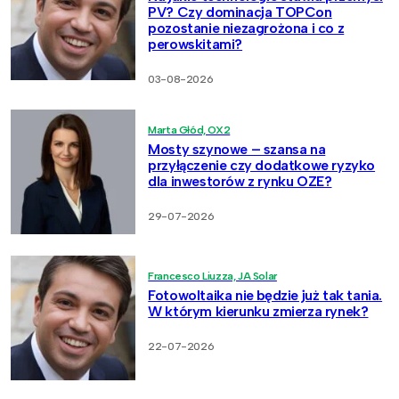
PV? Czy dominacja TOPCon
pozostanie niezagrożona i co z
perowskitami?
03-08-2026
Marta Głód, OX2
Mosty szynowe – szansa na
przyłączenie czy dodatkowe ryzyko
dla inwestorów z rynku OZE?
29-07-2026
Francesco Liuzza, JA Solar
Fotowoltaika nie będzie już tak tania.
W którym kierunku zmierza rynek?
22-07-2026