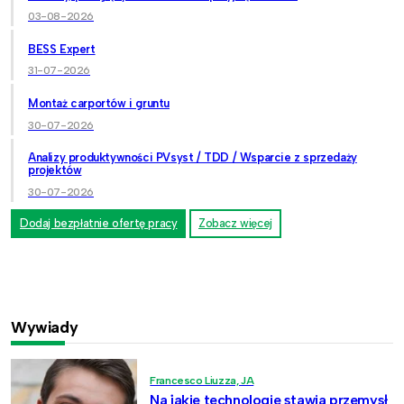
03-08-2026
BESS Expert
31-07-2026
Montaż carportów i gruntu
30-07-2026
Analizy produktywności PVsyst / TDD / Wsparcie z sprzedaży
projektów
30-07-2026
Dodaj bezpłatnie ofertę pracy
Zobacz więcej
Wywiady
Francesco Liuzza, JA
Na jakie technologie stawia przemysł