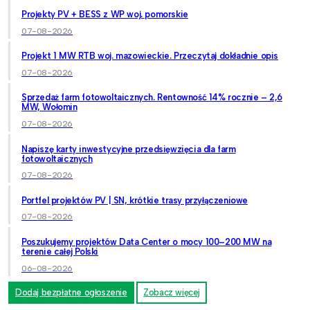
Projekty PV + BESS z WP woj. pomorskie
07-08-2026
Projekt 1 MW RTB woj. mazowieckie. Przeczytaj dokładnie opis
07-08-2026
Sprzedaż farm fotowoltaicznych. Rentowność 14% rocznie – 2,6
MW, Wołomin
07-08-2026
Napiszę karty inwestycyjne przedsięwzięcia dla farm
fotowoltaicznych
07-08-2026
Portfel projektów PV | SN, krótkie trasy przyłączeniowe
07-08-2026
Poszukujemy projektów Data Center o mocy 100–200 MW na
terenie całej Polski
06-08-2026
Dodaj bezpłatne ogłoszenie
Zobacz więcej