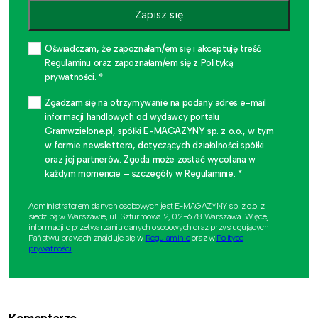
Zapisz się
Oświadczam, że zapoznałam/em się i akceptuję treść
Regulaminu oraz zapoznałam/em się z Polityką
prywatności. *
Zgadzam się na otrzymywanie na podany adres e-mail
informacji handlowych od wydawcy portalu
Gramwzielone.pl, spółki E-MAGAZYNY sp. z o.o., w tym
w formie newslettera, dotyczących działalności spółki
oraz jej partnerów. Zgoda może zostać wycofana w
każdym momencie – szczegóły w Regulaminie. *
Administratorem danych osobowych jest E-MAGAZYNY sp. z o.o. z
siedzibą w Warszawie, ul. Szturmowa 2, 02-678 Warszawa. Więcej
informacji o przetwarzaniu danych osobowych oraz przysługujących
Państwu prawach znajduje się w
Regulaminie
oraz w
Polityce
prywatności
.
Komentarze