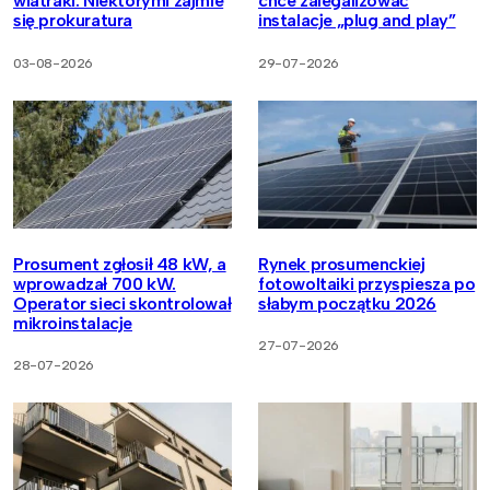
wiatraki. Niektórymi zajmie
chce zalegalizować
się prokuratura
instalacje „plug and play”
03-08-2026
29-07-2026
Prosument zgłosił 48 kW, a
Rynek prosumenckiej
wprowadzał 700 kW.
fotowoltaiki przyspiesza po
Operator sieci skontrolował
słabym początku 2026
mikroinstalacje
27-07-2026
28-07-2026