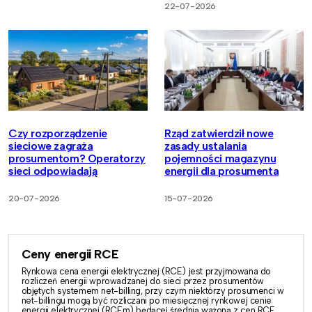
22-07-2026
Czy rozporządzenie
Rząd zatwierdził nowe
sieciowe zagraża
zasady ustalania
prosumentom? Operatorzy
pojemności magazynu
sieci odpowiadają
energii dla prosumenta
20-07-2026
15-07-2026
Ceny energii RCE
Rynkowa cena energii elektrycznej (RCE) jest przyjmowana do
rozliczeń energii wprowadzanej do sieci przez prosumentów
objętych systemem net-billing, przy czym niektórzy prosumenci w
net-billingu mogą być rozliczani po miesięcznej rynkowej cenie
energii elektrycznej (RCEm) będącej średnią ważoną z cen RCE.