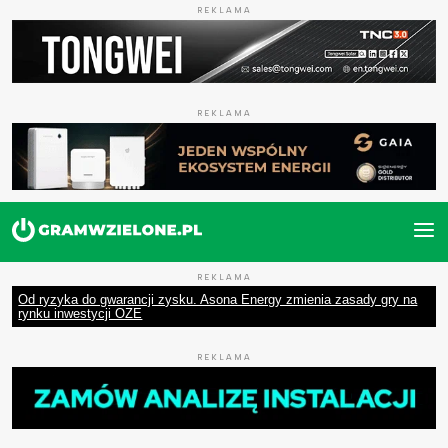
REKLAMA
REKLAMA
REKLAMA
Od ryzyka do gwarancji zysku. Asona Energy zmienia zasady gry na
rynku inwestycji OZE
REKLAMA