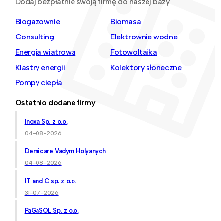
Dodaj bezpłatnie swoją firmę do naszej bazy
Biogazownie
Biomasa
Consulting
Elektrownie wodne
Energia wiatrowa
Fotowoltaika
Klastry energii
Kolektory słoneczne
Pompy ciepła
Ostatnio dodane firmy
Inoxa Sp. z o.o.
04-08-2026
Demicare Vadym Holyanych
04-08-2026
IT and C sp. z o.o.
31-07-2026
PaGaSOL Sp. z o.o.