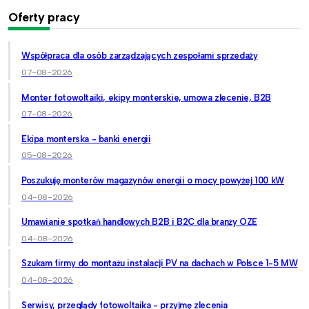
Oferty pracy
Współpraca dla osób zarządzających zespołami sprzedaży
07-08-2026
Monter fotowoltaiki, ekipy monterskie, umowa zlecenie, B2B
07-08-2026
Ekipa monterska - banki energii
05-08-2026
Poszukuję monterów magazynów energii o mocy powyżej 100 kW
04-08-2026
Umawianie spotkań handlowych B2B i B2C dla branży OZE
04-08-2026
Szukam firmy do montażu instalacji PV na dachach w Polsce 1-5 MW
04-08-2026
Serwisy, przeglądy fotowoltaika - przyjmę zlecenia