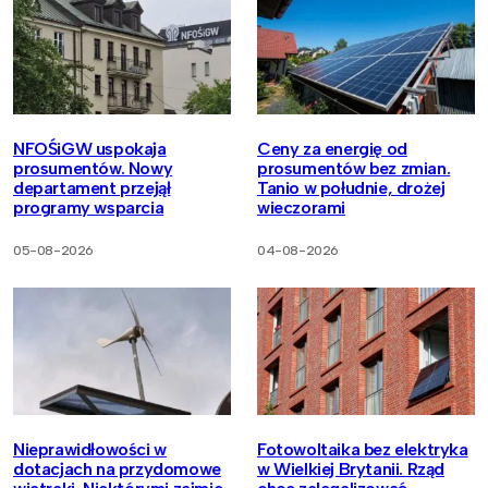
NFOŚiGW uspokaja
Ceny za energię od
prosumentów. Nowy
prosumentów bez zmian.
departament przejął
Tanio w południe, drożej
programy wsparcia
wieczorami
05-08-2026
04-08-2026
Nieprawidłowości w
Fotowoltaika bez elektryka
dotacjach na przydomowe
w Wielkiej Brytanii. Rząd