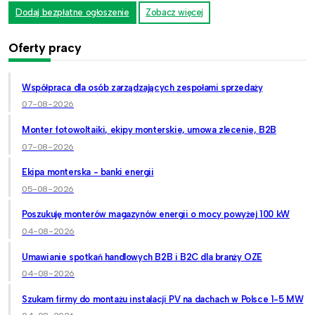
Dodaj bezpłatne ogłoszenie
Zobacz więcej
Oferty pracy
Współpraca dla osób zarządzających zespołami sprzedaży
07-08-2026
Monter fotowoltaiki, ekipy monterskie, umowa zlecenie, B2B
07-08-2026
Ekipa monterska - banki energii
05-08-2026
Poszukuję monterów magazynów energii o mocy powyżej 100 kW
04-08-2026
Umawianie spotkań handlowych B2B i B2C dla branży OZE
04-08-2026
Szukam firmy do montażu instalacji PV na dachach w Polsce 1-5 MW