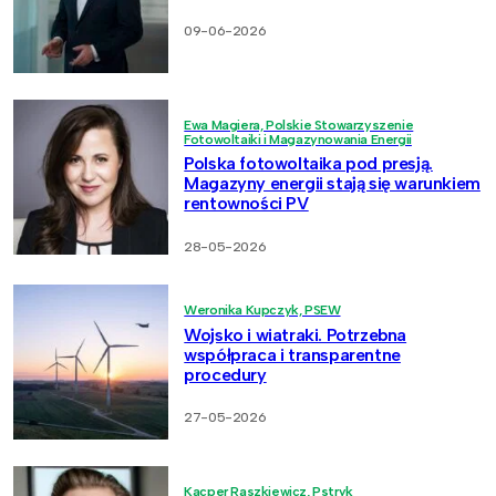
09-06-2026
Ewa Magiera, Polskie Stowarzyszenie
Fotowoltaiki i Magazynowania Energii
Polska fotowoltaika pod presją.
Magazyny energii stają się warunkiem
rentowności PV
28-05-2026
Weronika Kupczyk, PSEW
Wojsko i wiatraki. Potrzebna
współpraca i transparentne
procedury
27-05-2026
Kacper Raszkiewicz, Pstryk