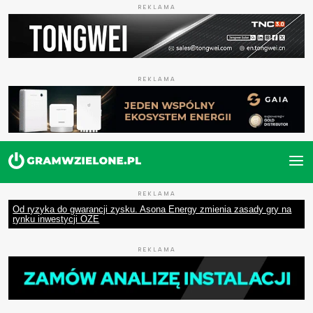
REKLAMA
REKLAMA
REKLAMA
Od ryzyka do gwarancji zysku. Asona Energy zmienia zasady gry na
rynku inwestycji OZE
REKLAMA