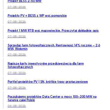
Projekt BESS 2-50 MW
07-08-2026
Projekty PV + BESS z WP woj. pomorskie
07-08-2026
Projekt 1 MW RTB woj. mazowieckie. Przeczytaj dokładnie opis
07-08-2026
Sprzedaż farm fotowoltaicznych. Rentowność 14% rocznie – 2,6
MW, Wołomin
07-08-2026
Napiszę karty inwestycyjne przedsięwzięcia dla farm
fotowoltaicznych
07-08-2026
Portfel projektów PV | SN, krótkie trasy przyłączeniowe
07-08-2026
Poszukujemy projektów Data Center o mocy 100–200 MW na
terenie całej Polski
06-08-2026