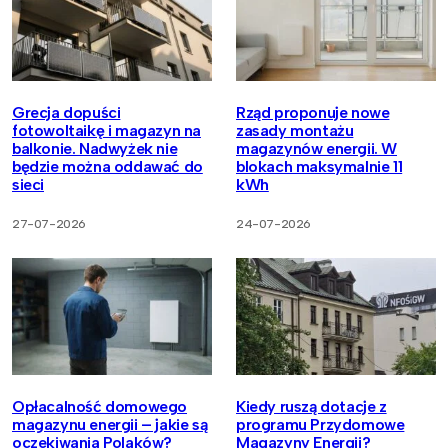
Grecja dopuści
Rząd proponuje nowe
fotowoltaikę i magazyn na
zasady montażu
balkonie. Nadwyżek nie
magazynów energii. W
będzie można oddawać do
blokach maksymalnie 11
sieci
kWh
27-07-2026
24-07-2026
Opłacalność domowego
Kiedy ruszą dotacje z
magazynu energii – jakie są
programu Przydomowe
oczekiwania Polaków?
Magazyny Energii?