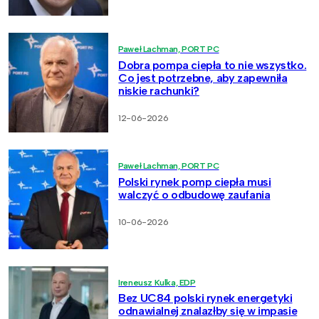
Paweł Lachman, PORT PC
Dobra pompa ciepła to nie wszystko.
Co jest potrzebne, aby zapewniła
niskie rachunki?
12-06-2026
Paweł Lachman, PORT PC
Polski rynek pomp ciepła musi
walczyć o odbudowę zaufania
10-06-2026
Ireneusz Kulka, EDP
Bez UC84 polski rynek energetyki
odnawialnej znalazłby się w impasie