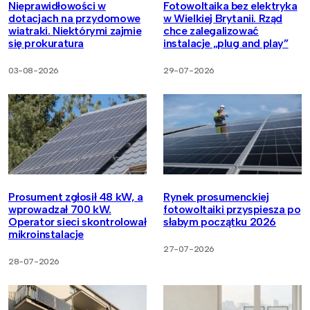
Nieprawidłowości w
Fotowoltaika bez elektryka
dotacjach na przydomowe
w Wielkiej Brytanii. Rząd
wiatraki. Niektórymi zajmie
chce zalegalizować
się prokuratura
instalacje „plug and play”
03-08-2026
29-07-2026
Prosument zgłosił 48 kW, a
Rynek prosumenckiej
wprowadzał 700 kW.
fotowoltaiki przyspiesza po
Operator sieci skontrolował
słabym początku 2026
mikroinstalacje
27-07-2026
28-07-2026