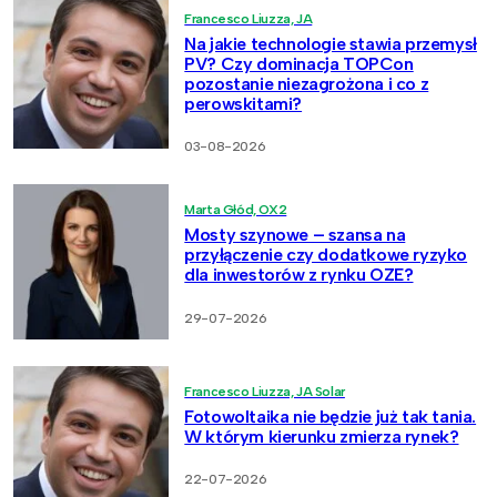
Francesco Liuzza, JA
Na jakie technologie stawia przemysł
PV? Czy dominacja TOPCon
pozostanie niezagrożona i co z
perowskitami?
03-08-2026
Marta Głód, OX2
Mosty szynowe – szansa na
przyłączenie czy dodatkowe ryzyko
dla inwestorów z rynku OZE?
29-07-2026
Francesco Liuzza, JA Solar
Fotowoltaika nie będzie już tak tania.
W którym kierunku zmierza rynek?
22-07-2026