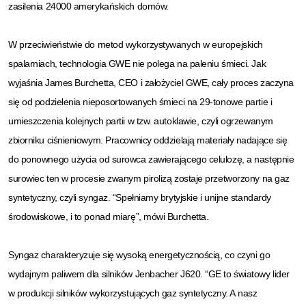
zasilenia 24000 amerykańskich domów.
W przeciwieństwie do metod wykorzystywanych w europejskich
spalarniach, technologia GWE nie polega na paleniu śmieci. Jak
wyjaśnia James Burchetta, CEO i założyciel GWE, cały proces zaczyna
się od podzielenia nieposortowanych śmieci na 29-tonowe partie i
umieszczenia kolejnych partii w tzw. autoklawie, czyli ogrzewanym
zbiorniku ciśnieniowym. Pracownicy oddzielają materiały nadające się
do ponownego użycia od surowca zawierającego celulozę, a następnie
surowiec ten w procesie zwanym pirolizą zostaje przetworzony na gaz
syntetyczny, czyli syngaz. “Spełniamy brytyjskie i unijne standardy
środowiskowe, i to ponad miarę”, mówi Burchetta.
Syngaz charakteryzuje się wysoką energetycznością, co czyni go
wydajnym paliwem dla silników Jenbacher J620. “GE to światowy lider
w produkcji silników wykorzystujących gaz syntetyczny. A nasz