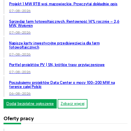
Projekt 1 MW RTB woj. mazowieckie. Przeczytaj dokładnie opis
07-08-2026
Sprzedaż farm fotowoltaicznych. Rentowność 14% rocznie – 2,6
MW, Wołomin
07-08-2026
Napiszę karty inwestycyjne przedsięwzięcia dla farm
fotowoltaicznych
07-08-2026
Portfel projektów PV | SN, krótkie trasy przyłączeniowe
07-08-2026
Poszukujemy projektów Data Center o mocy 100–200 MW na
terenie całej Polski
06-08-2026
Dodaj bezpłatne ogłoszenie
Zobacz więcej
Oferty pracy