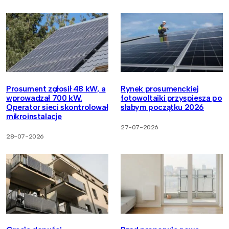
Prosument zgłosił 48 kW, a
Rynek prosumenckiej
wprowadzał 700 kW.
fotowoltaiki przyspiesza po
Operator sieci skontrolował
słabym początku 2026
mikroinstalacje
27-07-2026
28-07-2026