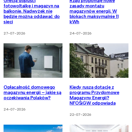
Grecja dopuści
Rząd proponuje nowe
fotowoltaikę i magazyn na
zasady montażu
balkonie. Nadwyżek nie
magazynów energii. W
będzie można oddawać do
blokach maksymalnie 11
sieci
kWh
27-07-2026
24-07-2026
Opłacalność domowego
Kiedy ruszą dotacje z
magazynu energii – jakie są
programu Przydomowe
oczekiwania Polaków?
Magazyny Energii?
NFOŚiGW odpowiada
24-07-2026
22-07-2026