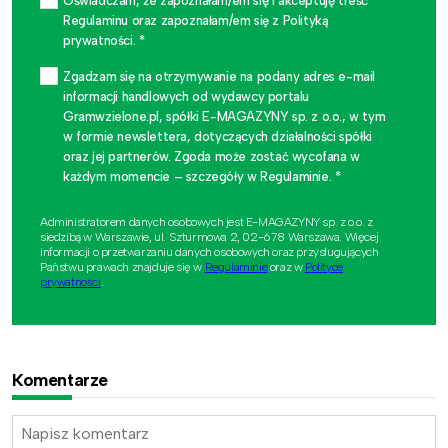
Oświadczam, że zapoznałam/em się i akceptuję treść
Regulaminu oraz zapoznałam/em się z Polityką
prywatności. *
Zgadzam się na otrzymywanie na podany adres e-mail
informacji handlowych od wydawcy portalu
Gramwzielone.pl, spółki E-MAGAZYNY sp. z o.o., w tym
w formie newslettera, dotyczących działalności spółki
oraz jej partnerów. Zgoda może zostać wycofana w
każdym momencie – szczegóły w Regulaminie. *
Administratorem danych osobowych jest E-MAGAZYNY sp. z o.o. z
siedzibą w Warszawie, ul. Szturmowa 2, 02-678 Warszawa. Więcej
informacji o przetwarzaniu danych osobowych oraz przysługujących
Państwu prawach znajduje się w
Regulaminie
oraz w
Polityce
prywatności
.
Komentarze