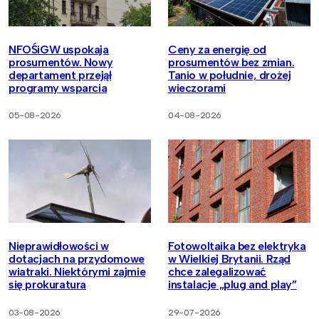
NFOŚiGW uspokaja
Ceny za energię od
prosumentów. Nowy
prosumentów bez zmian.
departament przejął
Tanio w południe, drożej
programy wsparcia
wieczorami
05-08-2026
04-08-2026
Nieprawidłowości w
Fotowoltaika bez elektryka
dotacjach na przydomowe
w Wielkiej Brytanii. Rząd
wiatraki. Niektórymi zajmie
chce zalegalizować
się prokuratura
instalacje „plug and play”
03-08-2026
29-07-2026