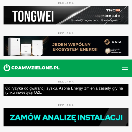
REKLAMA
REKLAMA
REKLAMA
Od ryzyka do gwarancji zysku. Asona Energy zmienia zasady gry na
rynku inwestycji OZE
REKLAMA