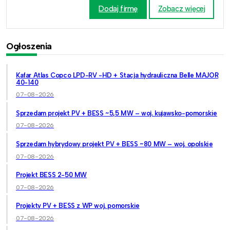
Dodaj firmę
Zobacz więcej
Ogłoszenia
Kafar Atlas Copco LPD-RV -HD + Stacja hydrauliczna Belle MAJOR
40-140
07-08-2026
Sprzedam projekt PV + BESS ~5,5 MW – woj. kujawsko-pomorskie
07-08-2026
Sprzedam hybrydowy projekt PV + BESS ~80 MW – woj. opolskie
07-08-2026
Projekt BESS 2-50 MW
07-08-2026
Projekty PV + BESS z WP woj. pomorskie
07-08-2026