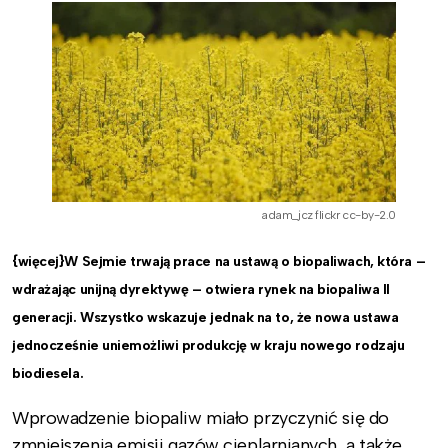
adam_jcz flickr cc-by-2.0
{więcej}W Sejmie trwają prace na ustawą o biopaliwach, która –
wdrażając unijną dyrektywę – otwiera rynek na biopaliwa II
generacji. Wszystko wskazuje jednak na to, że nowa ustawa
jednocześnie uniemożliwi produkcję w kraju nowego rodzaju
biodiesela.
Wprowadzenie biopaliw miało przyczynić się do
zmniejszenia emisji gazów cieplarnianych, a także