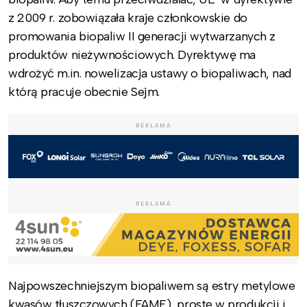
z 2009 r. zobowiązała kraje członkowskie do
promowania biopaliw II generacji wytwarzanych z
produktów nieżywnościowych. Dyrektywę ma
wdrożyć m.in. nowelizacja ustawy o biopaliwach, nad
którą pracuje obecnie Sejm.
REKLAMA
REKLAMA
Najpowszechniejszym biopaliwem są estry metylowe
kwasów tłuszczowych (FAME), proste w produkcji i