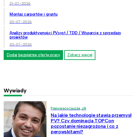
31-07-2026
Montaż carportów i gruntu
30-07-2026
Analizy produktywności PVsyst / TDD / Wsparcie z sprzedaży
projektów
30-07-2026
Dodaj bezpłatnie ofertę pracy
Zobacz więcej
Wywiady
Francesco Liuzza, JA
Na jakie technologie stawia przemysł
PV? Czy dominacja TOPCon
pozostanie niezagrożona i co z
perowskitami?