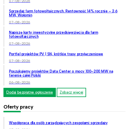
07-08-2026
Sprzedaż farm fotowoltaicznych. Rentowność 14% rocznie – 2,6
MW, Wołomin
07-08-2026
Napiszę karty inwestycyjne przedsięwzięcia dla farm
fotowoltaicznych
07-08-2026
Portfel projektów PV | SN, krótkie trasy przyłączeniowe
07-08-2026
Poszukujemy projektów Data Center o mocy 100–200 MW na
terenie całej Polski
06-08-2026
Dodaj bezpłatne ogłoszenie
Zobacz więcej
Oferty pracy
Współpraca dla osób zarządzających zespołami sprzedaży