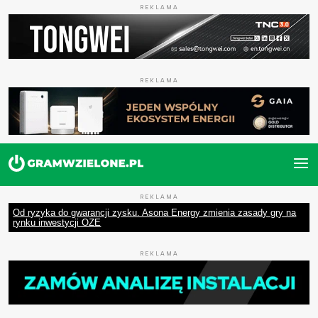
REKLAMA
REKLAMA
REKLAMA
Od ryzyka do gwarancji zysku. Asona Energy zmienia zasady gry na
rynku inwestycji OZE
REKLAMA