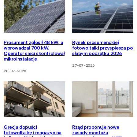
Prosument zgłosił 48 kW, a
Rynek prosumenckiej
wprowadzał 700 kW.
fotowoltaiki przyspiesza po
Operator sieci skontrolował
słabym początku 2026
mikroinstalacje
27-07-2026
28-07-2026
Grecja dopuści
Rząd proponuje nowe
fotowoltaikę i magazyn na
zasady montażu