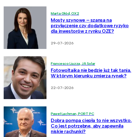
Marta Głód, OX2
Mosty szynowe – szansa na
przyłączenie czy dodatkowe ryzyko
dla inwestorów z rynku OZE?
29-07-2026
Francesco Liuzza, JA Solar
Fotowoltaika nie będzie już tak tania.
W którym kierunku zmierza rynek?
22-07-2026
Paweł Lachman, PORT PC
Dobra pompa ciepła to nie wszystko.
Co jest potrzebne, aby zapewniła
niskie rachunki?