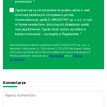
prywatności. *
Zgadzam się na otrzymywanie na podany adres e-mail
informacji handlowych od wydawcy portalu
Gramwzielone.pl, spółki E-MAGAZYNY sp. z o.o., w tym
w formie newslettera, dotyczących działalności spółki
oraz jej partnerów. Zgoda może zostać wycofana w
każdym momencie – szczegóły w Regulaminie. *
Administratorem danych osobowych jest E-MAGAZYNY sp. z o.o. z
siedzibą w Warszawie, ul. Szturmowa 2, 02-678 Warszawa. Więcej
informacji o przetwarzaniu danych osobowych oraz przysługujących
Państwu prawach znajduje się w
Regulaminie
oraz w
Polityce
prywatności
.
Komentarze