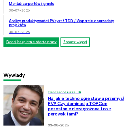
Montaż carportów i gruntu
30-07-2026
Analizy produktywności PVsyst / TDD / Wsparcie z sprzedaży
projektów
30-07-2026
Dodaj bezpłatnie ofertę pracy
Zobacz więcej
Wywiady
Francesco Liuzza, JA
Na jakie technologie stawia przemysł
PV? Czy dominacja TOPCon
pozostanie niezagrożona i co z
perowskitami?
03-08-2026