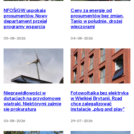
NFOŚiGW uspokaja
Ceny za energię od
prosumentów. Nowy
prosumentów bez zmian.
departament przejął
Tanio w południe, drożej
programy wsparcia
wieczorami
05-08-2026
04-08-2026
Nieprawidłowości w
Fotowoltaika bez elektryka
dotacjach na przydomowe
w Wielkiej Brytanii. Rząd
wiatraki. Niektórymi zajmie
chce zalegalizować
się prokuratura
instalacje „plug and play”
03-08-2026
29-07-2026