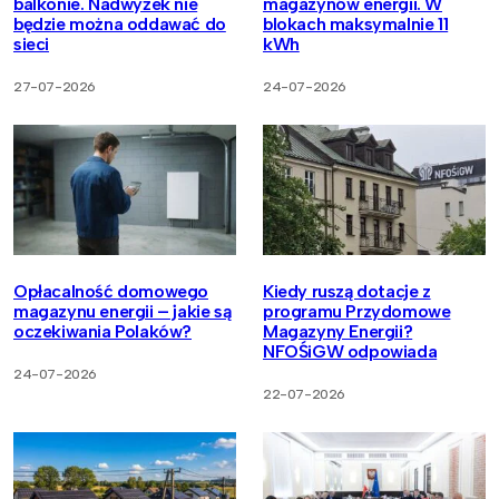
balkonie. Nadwyżek nie
magazynów energii. W
będzie można oddawać do
blokach maksymalnie 11
sieci
kWh
27-07-2026
24-07-2026
Opłacalność domowego
Kiedy ruszą dotacje z
magazynu energii – jakie są
programu Przydomowe
oczekiwania Polaków?
Magazyny Energii?
NFOŚiGW odpowiada
24-07-2026
22-07-2026