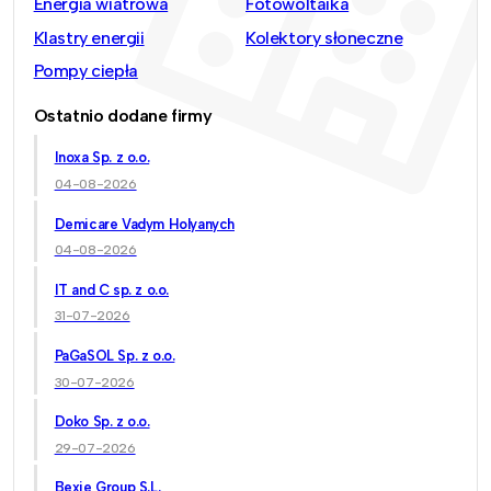
Energia wiatrowa
Fotowoltaika
Klastry energii
Kolektory słoneczne
Pompy ciepła
Ostatnio dodane firmy
Inoxa Sp. z o.o.
04-08-2026
Demicare Vadym Holyanych
04-08-2026
IT and C sp. z o.o.
31-07-2026
PaGaSOL Sp. z o.o.
30-07-2026
Doko Sp. z o.o.
29-07-2026
Bexie Group S.L.