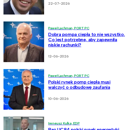
22-07-2026
Paweł Lachman, PORT PC
Dobra pompa ciepła to nie wszystko.
Co jest potrzebne, aby zapewniła
niskie rachunki?
12-06-2026
Paweł Lachman, PORT PC
Polski rynek pomp ciepła musi
walczyć o odbudowę zaufania
10-06-2026
Ireneusz Kulka, EDP
Bez UC84 polski rynek energetyki