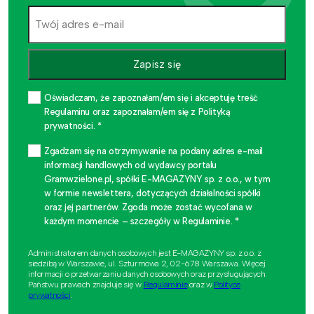
Zapisz się
Oświadczam, że zapoznałam/em się i akceptuję treść
Regulaminu oraz zapoznałam/em się z Polityką
prywatności. *
Zgadzam się na otrzymywanie na podany adres e-mail
informacji handlowych od wydawcy portalu
Gramwzielone.pl, spółki E-MAGAZYNY sp. z o.o., w tym
w formie newslettera, dotyczących działalności spółki
oraz jej partnerów. Zgoda może zostać wycofana w
każdym momencie – szczegóły w Regulaminie. *
Administratorem danych osobowych jest E-MAGAZYNY sp. z o.o. z
siedzibą w Warszawie, ul. Szturmowa 2, 02-678 Warszawa. Więcej
informacji o przetwarzaniu danych osobowych oraz przysługujących
Państwu prawach znajduje się w
Regulaminie
oraz w
Polityce
prywatności
.