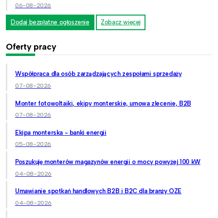
06-08-2026
Dodaj bezpłatne ogłoszenie
Zobacz więcej
Oferty pracy
Współpraca dla osób zarządzających zespołami sprzedaży
07-08-2026
Monter fotowoltaiki, ekipy monterskie, umowa zlecenie, B2B
07-08-2026
Ekipa monterska - banki energii
05-08-2026
Poszukuję monterów magazynów energii o mocy powyżej 100 kW
04-08-2026
Umawianie spotkań handlowych B2B i B2C dla branży OZE
04-08-2026