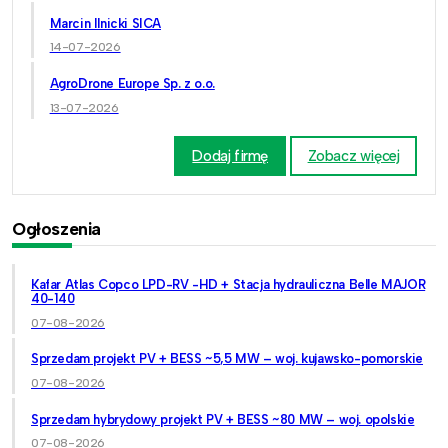
Marcin Ilnicki SICA
14-07-2026
AgroDrone Europe Sp. z o.o.
13-07-2026
Dodaj firmę
Zobacz więcej
Ogłoszenia
Kafar Atlas Copco LPD-RV -HD + Stacja hydrauliczna Belle MAJOR
40-140
07-08-2026
Sprzedam projekt PV + BESS ~5,5 MW – woj. kujawsko-pomorskie
07-08-2026
Sprzedam hybrydowy projekt PV + BESS ~80 MW – woj. opolskie
07-08-2026