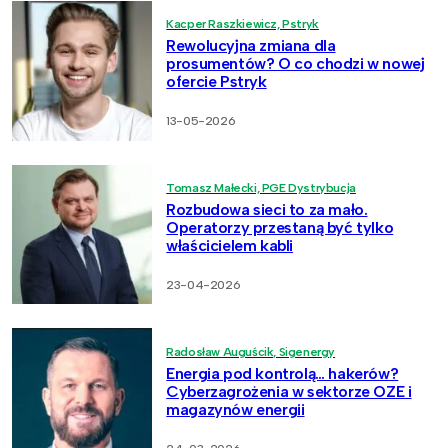
Kacper Raszkiewicz, Pstryk
Rewolucyjna zmiana dla
prosumentów? O co chodzi w nowej
ofercie Pstryk
13-05-2026
Tomasz Małecki, PGE Dystrybucja
Rozbudowa sieci to za mało.
Operatorzy przestaną być tylko
właścicielem kabli
23-04-2026
Radosław Auguścik, Sigenergy
Energia pod kontrolą… hakerów?
Cyberzagrożenia w sektorze OZE i
magazynów energii