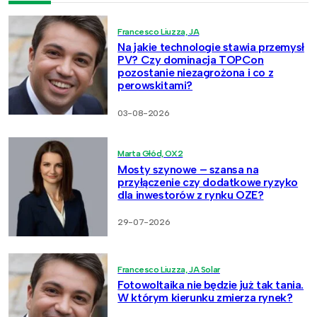
Francesco Liuzza, JA
Na jakie technologie stawia przemysł
PV? Czy dominacja TOPCon
pozostanie niezagrożona i co z
perowskitami?
03-08-2026
Marta Głód, OX2
Mosty szynowe – szansa na
przyłączenie czy dodatkowe ryzyko
dla inwestorów z rynku OZE?
29-07-2026
Francesco Liuzza, JA Solar
Fotowoltaika nie będzie już tak tania.
W którym kierunku zmierza rynek?