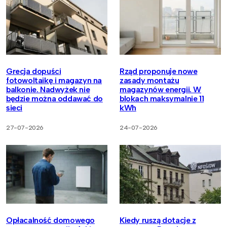
Grecja dopuści
Rząd proponuje nowe
fotowoltaikę i magazyn na
zasady montażu
balkonie. Nadwyżek nie
magazynów energii. W
będzie można oddawać do
blokach maksymalnie 11
sieci
kWh
27-07-2026
24-07-2026
Opłacalność domowego
Kiedy ruszą dotacje z