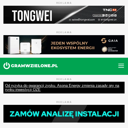
REKLAMA
REKLAMA
REKLAMA
Od ryzyka do gwarancji zysku. Asona Energy zmienia zasady gry na
rynku inwestycji OZE
REKLAMA