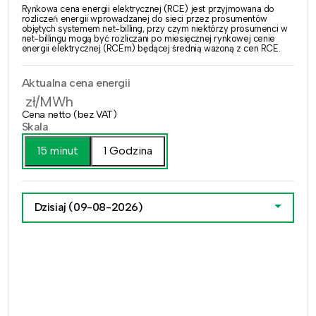
Rynkowa cena energii elektrycznej (RCE) jest przyjmowana do
rozliczeń energii wprowadzanej do sieci przez prosumentów
objętych systemem net-billing, przy czym niektórzy prosumenci w
net-billingu mogą być rozliczani po miesięcznej rynkowej cenie
energii elektrycznej (RCEm) będącej średnią ważoną z cen RCE.
Aktualna cena energii
zł/MWh
Cena netto (bez VAT)
Skala
15 minut
1 Godzina
Dzisiaj
(09-08-2026)