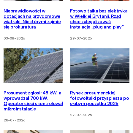
Nieprawidłowości w
Fotowoltaika bez elektryka
dotacjach na przydomowe
w Wielkiej Brytanii. Rząd
wiatraki. Niektórymi zajmie
chce zalegalizować
się prokuratura
instalacje „plug and play”
03-08-2026
29-07-2026
Prosument zgłosił 48 kW, a
Rynek prosumenckiej
wprowadzał 700 kW.
fotowoltaiki przyspiesza po
Operator sieci skontrolował
słabym początku 2026
mikroinstalacje
27-07-2026
28-07-2026