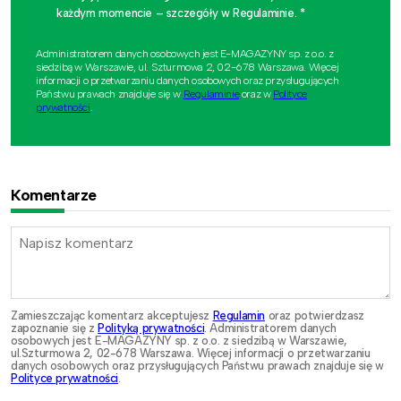
każdym momencie – szczegóły w Regulaminie. *
Administratorem danych osobowych jest E-MAGAZYNY sp. z o.o. z
siedzibą w Warszawie, ul. Szturmowa 2, 02-678 Warszawa. Więcej
informacji o przetwarzaniu danych osobowych oraz przysługujących
Państwu prawach znajduje się w
Regulaminie
oraz w
Polityce
prywatności
.
Komentarze
Zamieszczając komentarz akceptujesz
Regulamin
oraz potwierdzasz
zapoznanie się z
Polityką prywatności
. Administratorem danych
osobowych jest E-MAGAZYNY sp. z o.o. z siedzibą w Warszawie,
ul.Szturmowa 2, 02-678 Warszawa. Więcej informacji o przetwarzaniu
danych osobowych oraz przysługujących Państwu prawach znajduje się w
Polityce prywatności
.