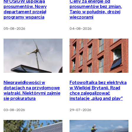
NFOŚiGW uspokaja
Ceny za energię od
prosumentów. Nowy
prosumentów bez zmian.
departament przejął
Tanio w południe, drożej
programy wsparcia
wieczorami
05-08-2026
04-08-2026
Nieprawidłowości w
Fotowoltaika bez elektryka
dotacjach na przydomowe
w Wielkiej Brytanii. Rząd
wiatraki. Niektórymi zajmie
chce zalegalizować
się prokuratura
instalacje „plug and play”
03-08-2026
29-07-2026