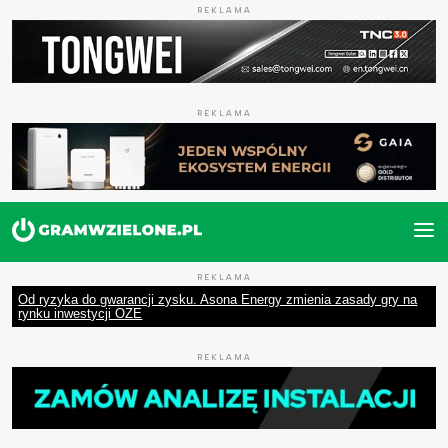
REKLAMA
REKLAMA
REKLAMA
Od ryzyka do gwarancji zysku. Asona Energy zmienia zasady gry na
rynku inwestycji OZE
REKLAMA