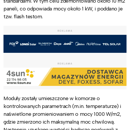
standardami. W tym celu zdemontowano około 10 m2
paneli, co odpowiada mocy około 1 kW, i poddano je
tzw. flash testom.
REKLAMA
REKLAMA
Moduły zostały umieszczone w komorze o
kontrolowanych parametrach (m.in. temperaturze) i
naświetlone promieniowaniem o mocy 1000 W/m2,
gdzie zmierzono ich maksymalną moc chwilową.
Następnie uzyskane wartości badacze porównali z