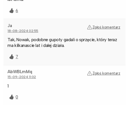
6
Ja
Zgłoś komentarz
18-08-2024 02:55
Tak, Nowak, podobne gupoty gadali o sprzęcie, który teraz
ma kilkanascie lat i dalej działa.
7
AbWBLmMq
Zgłoś komentarz
15-09-2024 11:02
1
0