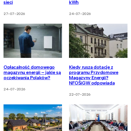
sieci
kWh
27-07-2026
24-07-2026
Opłacalność domowego
Kiedy ruszą dotacje z
magazynu energii – jakie są
programu Przydomowe
oczekiwania Polaków?
Magazyny Energii?
NFOŚiGW odpowiada
24-07-2026
22-07-2026