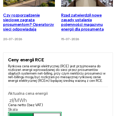
Czy rozporządzenie
Rząd zatwierdził nowe
sieciowe zagraża
zasady ustalania
prosumentom? Operatorzy
pojemności magazynu
sieci odpowiadają
energii dla prosumenta
20-07-2026
15-07-2026
Ceny energii RCE
Rynkowa cena energii elektrycznej (RCE) jest przyjmowana do
rozliczeń energii wprowadzanej do sieci przez prosumentów
objętych systemem net-billing, przy czym niektórzy prosumenci w
net-billingu mogą być rozliczani po miesięcznej rynkowej cenie
energii elektrycznej (RCEm) będącej średnią ważoną z cen RCE.
Aktualna cena energii
zł/MWh
Cena netto (bez VAT)
Skala