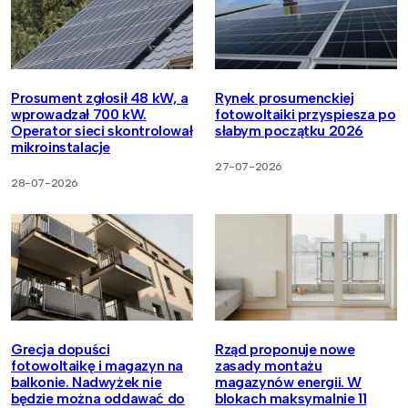
Prosument zgłosił 48 kW, a
Rynek prosumenckiej
wprowadzał 700 kW.
fotowoltaiki przyspiesza po
Operator sieci skontrolował
słabym początku 2026
mikroinstalacje
27-07-2026
28-07-2026
Grecja dopuści
Rząd proponuje nowe
fotowoltaikę i magazyn na
zasady montażu
balkonie. Nadwyżek nie
magazynów energii. W
będzie można oddawać do
blokach maksymalnie 11