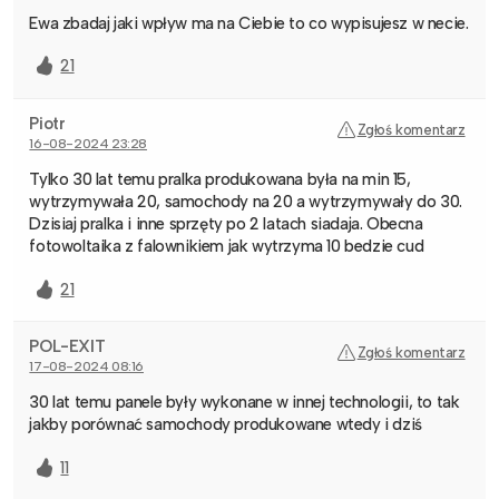
Ewa zbadaj jaki wpływ ma na Ciebie to co wypisujesz w necie.
21
Piotr
Zgłoś komentarz
16-08-2024 23:28
Tylko 30 lat temu pralka produkowana była na min 15,
wytrzymywała 20, samochody na 20 a wytrzymywały do 30.
Dzisiaj pralka i inne sprzęty po 2 latach siadaja. Obecna
fotowoltaika z falownikiem jak wytrzyma 10 bedzie cud
21
POL-EXIT
Zgłoś komentarz
17-08-2024 08:16
30 lat temu panele były wykonane w innej technologii, to tak
jakby porównać samochody produkowane wtedy i dziś
11