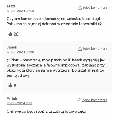
afazi
Zgłoś komentarz
17-08-2024 09:06
Czytam komentarze i dochodzę do wniosku, że co drugi
Polak ma co najmniej doktorat w dziedzinie fotwoltaiki 😂.
20
Janek
Zgłoś komentarz
17-08-2024 09:50
@Piotr – masz rację, moje panele po 10 latach wyglądają jak
wysuszona jajecznica, a falownik implodował, zabijając przy
okazji kota który się na nim wygrzewał, bo grzał jak reaktor
termojądrowy
11
Antek
Zgłoś komentarz
17-08-2024 19:01
Ciekawe co będą robić z tą zużytą fotowoltaiką