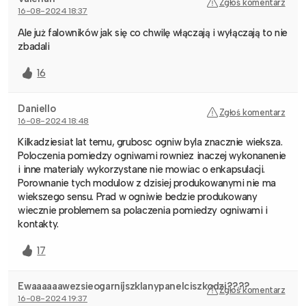
Zgłoś komentarz
16-08-2024 18:37
Ale już falowników jak się co chwilę włączają i wyłączają to nie
zbadali
16
Daniello
Zgłoś komentarz
16-08-2024 18:48
Kilkadziesiat lat temu, grubosc ogniw byla znacznie wieksza.
Poloczenia pomiedzy ogniwami rowniez inaczej wykonanenie
i inne materialy wykorzystane nie mowiac o enkapsulacji.
Porownanie tych modulow z dzisiej produkowanymi nie ma
wiekszego sensu. Prad w ogniwie bedzie produkowany
wiecznie problemem sa polaczenia pomiedzy ogniwami i
kontakty.
17
Ewaaaaaawezsieogarnijszklanypanelciszkodzi????
Zgłoś komentarz
16-08-2024 19:37