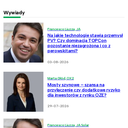
Wywiady
Francesco Liuzza, JA
Na jakie technologie stawia przemysł
PV? Czy dominacja TOPCon
pozostanie niezagrożona i co z
perowskitami?
03-08-2026
Marta Głód, OX2
Mosty szynowe – szansa na
przyłączenie czy dodatkowe ryzyko
dla inwestorów z rynku OZE?
29-07-2026
Francesco Liuzza, JA Solar