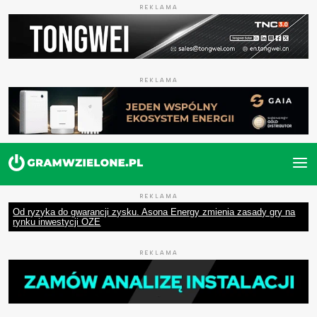
REKLAMA
REKLAMA
REKLAMA
Od ryzyka do gwarancji zysku. Asona Energy zmienia zasady gry na
rynku inwestycji OZE
REKLAMA