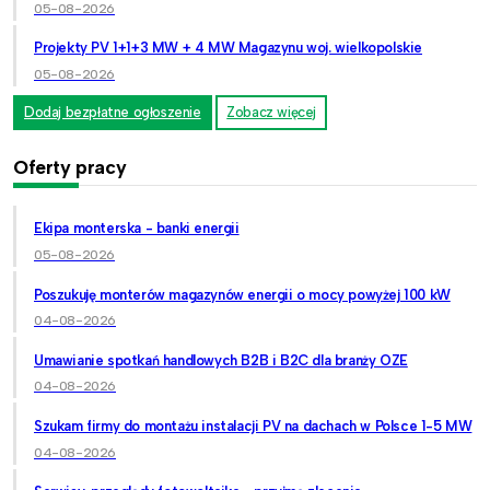
05-08-2026
Projekty PV 1+1+3 MW + 4 MW Magazynu woj. wielkopolskie
05-08-2026
Dodaj bezpłatne ogłoszenie
Zobacz więcej
Oferty pracy
Ekipa monterska - banki energii
05-08-2026
Poszukuję monterów magazynów energii o mocy powyżej 100 kW
04-08-2026
Umawianie spotkań handlowych B2B i B2C dla branży OZE
04-08-2026
Szukam firmy do montażu instalacji PV na dachach w Polsce 1-5 MW
04-08-2026