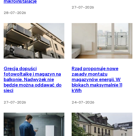
mikroinstalacje
27-07-2026
28-07-2026
Grecja dopuści
Rząd proponuje nowe
fotowoltaikę i magazyn na
zasady montażu
balkonie. Nadwyżek nie
magazynów energii. W
będzie można oddawać do
blokach maksymalnie 11
sieci
kWh
27-07-2026
24-07-2026