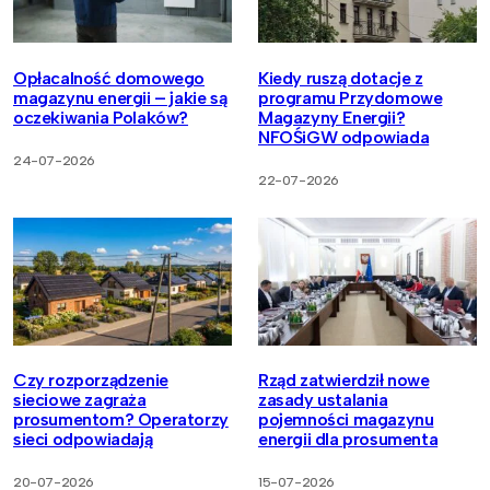
Opłacalność domowego
Kiedy ruszą dotacje z
magazynu energii – jakie są
programu Przydomowe
oczekiwania Polaków?
Magazyny Energii?
NFOŚiGW odpowiada
24-07-2026
22-07-2026
Czy rozporządzenie
Rząd zatwierdził nowe
sieciowe zagraża
zasady ustalania
prosumentom? Operatorzy
pojemności magazynu
sieci odpowiadają
energii dla prosumenta
20-07-2026
15-07-2026