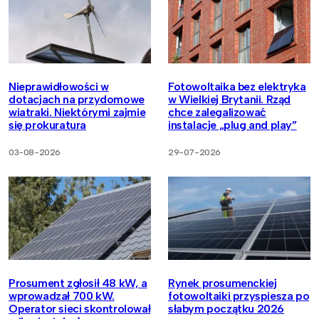
Nieprawidłowości w
Fotowoltaika bez elektryka
dotacjach na przydomowe
w Wielkiej Brytanii. Rząd
wiatraki. Niektórymi zajmie
chce zalegalizować
się prokuratura
instalacje „plug and play”
03-08-2026
29-07-2026
Prosument zgłosił 48 kW, a
Rynek prosumenckiej
wprowadzał 700 kW.
fotowoltaiki przyspiesza po
Operator sieci skontrolował
słabym początku 2026