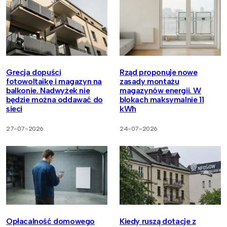
Grecja dopuści
Rząd proponuje nowe
fotowoltaikę i magazyn na
zasady montażu
balkonie. Nadwyżek nie
magazynów energii. W
będzie można oddawać do
blokach maksymalnie 11
sieci
kWh
27-07-2026
24-07-2026
Opłacalność domowego
Kiedy ruszą dotacje z