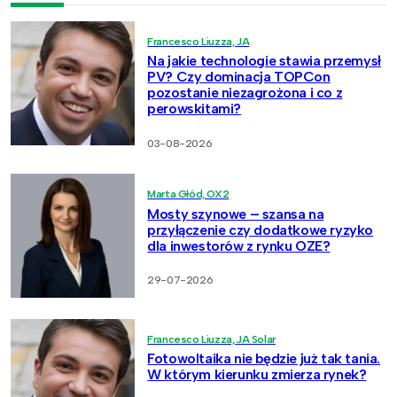
Francesco Liuzza, JA
Na jakie technologie stawia przemysł
PV? Czy dominacja TOPCon
pozostanie niezagrożona i co z
perowskitami?
03-08-2026
Marta Głód, OX2
Mosty szynowe – szansa na
przyłączenie czy dodatkowe ryzyko
dla inwestorów z rynku OZE?
29-07-2026
Francesco Liuzza, JA Solar
Fotowoltaika nie będzie już tak tania.
W którym kierunku zmierza rynek?