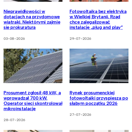
Nieprawidłowości w
Fotowoltaika bez elektryka
dotacjach na przydomowe
w Wielkiej Brytanii. Rząd
wiatraki. Niektórymi zajmie
chce zalegalizować
się prokuratura
instalacje „plug and play”
03-08-2026
29-07-2026
Prosument zgłosił 48 kW, a
Rynek prosumenckiej
wprowadzał 700 kW.
fotowoltaiki przyspiesza po
Operator sieci skontrolował
słabym początku 2026
mikroinstalacje
27-07-2026
28-07-2026