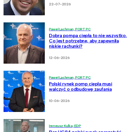
22-07-2026
Paweł Lachman, PORT PC
Dobra pompa ciepła to nie wszystko.
Co jest potrzebne, aby zapewniła
niskie rachunki?
12-06-2026
Paweł Lachman, PORT PC
Polski rynek pomp ciepła musi
walczyć o odbudowę zaufania
10-06-2026
Ireneusz Kulka, EDP