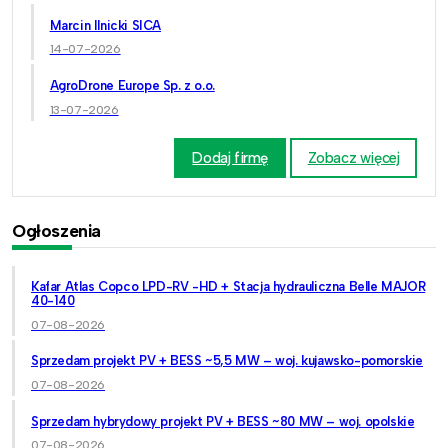
Marcin Ilnicki SICA
14-07-2026
AgroDrone Europe Sp. z o.o.
13-07-2026
Dodaj firmę
Zobacz więcej
Ogłoszenia
Kafar Atlas Copco LPD-RV -HD + Stacja hydrauliczna Belle MAJOR
40-140
07-08-2026
Sprzedam projekt PV + BESS ~5,5 MW – woj. kujawsko-pomorskie
07-08-2026
Sprzedam hybrydowy projekt PV + BESS ~80 MW – woj. opolskie
07-08-2026