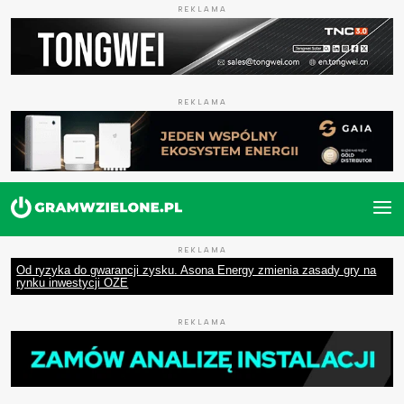
REKLAMA
REKLAMA
REKLAMA
Od ryzyka do gwarancji zysku. Asona Energy zmienia zasady gry na
rynku inwestycji OZE
REKLAMA