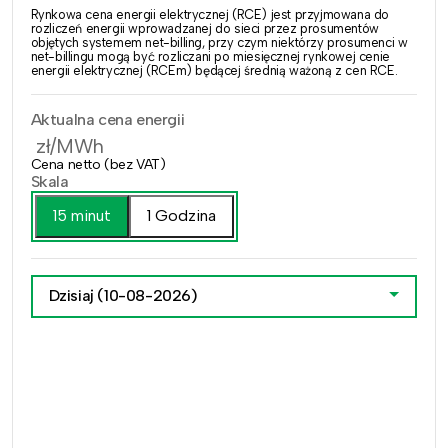
Rynkowa cena energii elektrycznej (RCE) jest przyjmowana do
rozliczeń energii wprowadzanej do sieci przez prosumentów
objętych systemem net-billing, przy czym niektórzy prosumenci w
net-billingu mogą być rozliczani po miesięcznej rynkowej cenie
energii elektrycznej (RCEm) będącej średnią ważoną z cen RCE.
Aktualna cena energii
zł/MWh
Cena netto (bez VAT)
Skala
15 minut
1 Godzina
Dzisiaj
(10-08-2026)