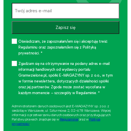
Zapisz się
Oświadczam, że zapoznałam/em się i akceptuję treść
Regulaminu oraz zapoznałam/em się z Polityką
prywatności. *
Zgadzam się na otrzymywanie na podany adres e-mail
informacji handlowych od wydawcy portalu
Gramwzielone.pl, spółki E-MAGAZYNY sp. z o.o., w tym
w formie newslettera, dotyczących działalności spółki
oraz jej partnerów. Zgoda może zostać wycofana w
każdym momencie – szczegóły w Regulaminie. *
Administratorem danych osobowych jest E-MAGAZYNY sp. z o.o. z
siedzibą w Warszawie, ul. Szturmowa 2, 02-678 Warszawa. Więcej
informacji o przetwarzaniu danych osobowych oraz przysługujących
Państwu prawach znajduje się w
Regulaminie
oraz w
Polityce
prywatności
.