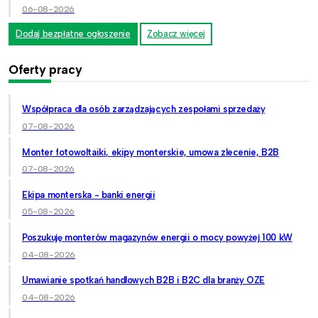
06-08-2026
Dodaj bezpłatne ogłoszenie
Zobacz więcej
Oferty pracy
Współpraca dla osób zarządzających zespołami sprzedaży
07-08-2026
Monter fotowoltaiki, ekipy monterskie, umowa zlecenie, B2B
07-08-2026
Ekipa monterska - banki energii
05-08-2026
Poszukuję monterów magazynów energii o mocy powyżej 100 kW
04-08-2026
Umawianie spotkań handlowych B2B i B2C dla branży OZE
04-08-2026