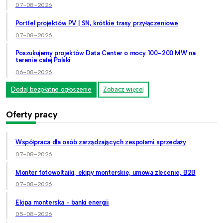
07-08-2026
Portfel projektów PV | SN, krótkie trasy przyłączeniowe
07-08-2026
Poszukujemy projektów Data Center o mocy 100–200 MW na
terenie całej Polski
06-08-2026
Dodaj bezpłatne ogłoszenie
Zobacz więcej
Oferty pracy
Współpraca dla osób zarządzających zespołami sprzedaży
07-08-2026
Monter fotowoltaiki, ekipy monterskie, umowa zlecenie, B2B
07-08-2026
Ekipa monterska - banki energii
05-08-2026