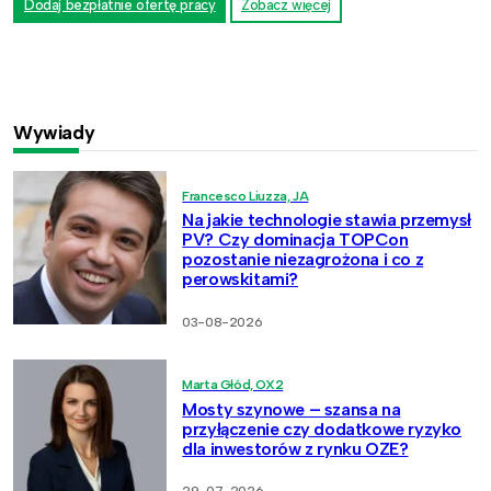
Dodaj bezpłatnie ofertę pracy
Zobacz więcej
Wywiady
Francesco Liuzza, JA
Na jakie technologie stawia przemysł
PV? Czy dominacja TOPCon
pozostanie niezagrożona i co z
perowskitami?
03-08-2026
Marta Głód, OX2
Mosty szynowe – szansa na
przyłączenie czy dodatkowe ryzyko
dla inwestorów z rynku OZE?