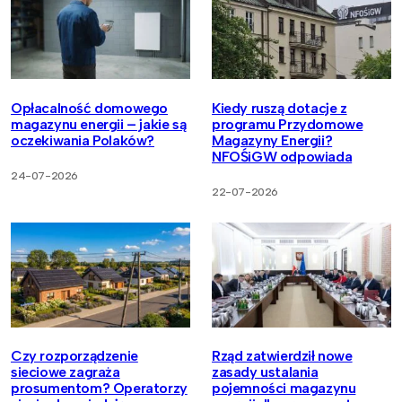
Opłacalność domowego
Kiedy ruszą dotacje z
magazynu energii – jakie są
programu Przydomowe
oczekiwania Polaków?
Magazyny Energii?
NFOŚiGW odpowiada
24-07-2026
22-07-2026
Czy rozporządzenie
Rząd zatwierdził nowe
sieciowe zagraża
zasady ustalania
prosumentom? Operatorzy
pojemności magazynu