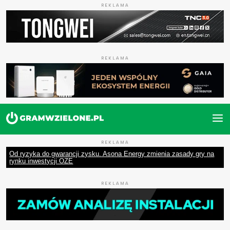
REKLAMA
REKLAMA
REKLAMA
Od ryzyka do gwarancji zysku. Asona Energy zmienia zasady gry na
rynku inwestycji OZE
REKLAMA