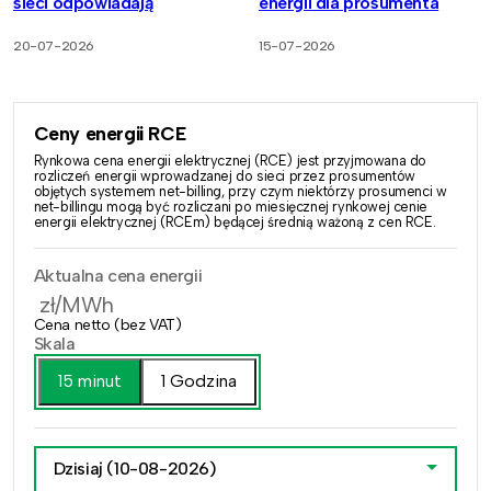
sieci odpowiadają
energii dla prosumenta
20-07-2026
15-07-2026
Ceny energii RCE
Rynkowa cena energii elektrycznej (RCE) jest przyjmowana do
rozliczeń energii wprowadzanej do sieci przez prosumentów
objętych systemem net-billing, przy czym niektórzy prosumenci w
net-billingu mogą być rozliczani po miesięcznej rynkowej cenie
energii elektrycznej (RCEm) będącej średnią ważoną z cen RCE.
Aktualna cena energii
zł/MWh
Cena netto (bez VAT)
Skala
15 minut
1 Godzina
Dzisiaj
(10-08-2026)