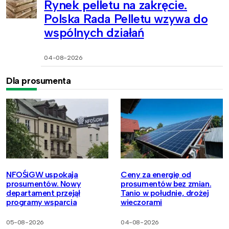
Rynek pelletu na zakręcie.
Polska Rada Pelletu wzywa do
wspólnych działań
04-08-2026
Dla prosumenta
NFOŚiGW uspokaja
Ceny za energię od
prosumentów. Nowy
prosumentów bez zmian.
departament przejął
Tanio w południe, drożej
programy wsparcia
wieczorami
05-08-2026
04-08-2026