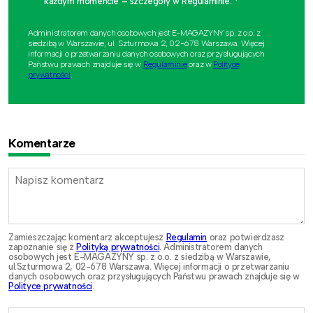
każdym momencie – szczegóły w Regulaminie. *
Administratorem danych osobowych jest E-MAGAZYNY sp. z o.o. z
siedzibą w Warszawie, ul. Szturmowa 2, 02-678 Warszawa. Więcej
informacji o przetwarzaniu danych osobowych oraz przysługujących
Państwu prawach znajduje się w
Regulaminie
oraz w
Polityce
prywatności
.
Komentarze
Zamieszczając komentarz akceptujesz
Regulamin
oraz potwierdzasz
zapoznanie się z
Polityką prywatności
. Administratorem danych
osobowych jest E-MAGAZYNY sp. z o.o. z siedzibą w Warszawie,
ul.Szturmowa 2, 02-678 Warszawa. Więcej informacji o przetwarzaniu
danych osobowych oraz przysługujących Państwu prawach znajduje się w
Polityce prywatności
.