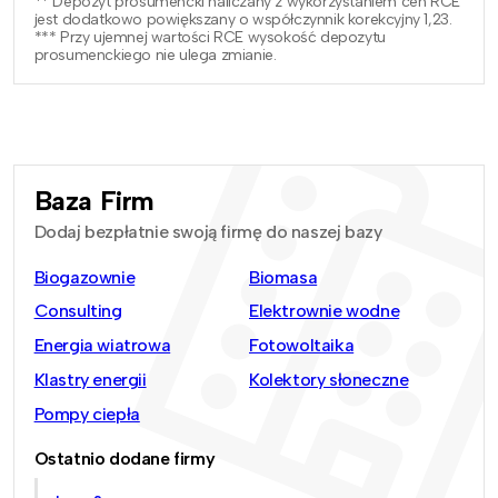
** Depozyt prosumencki naliczany z wykorzystaniem cen RCE
jest dodatkowo powiększany o współczynnik korekcyjny 1,23.
*** Przy ujemnej wartości RCE wysokość depozytu
prosumenckiego nie ulega zmianie.
Baza Firm
Dodaj bezpłatnie swoją firmę do naszej bazy
Biogazownie
Biomasa
Consulting
Elektrownie wodne
Energia wiatrowa
Fotowoltaika
Klastry energii
Kolektory słoneczne
Pompy ciepła
Ostatnio dodane firmy