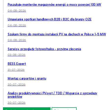
Poszukuję monterów magazynów energii o mocy powyżej 100 kW
04-08-2026
Umawianie spotkań handlowych B2B i B2C dla branży OZE
04-08-2026
Szukam firmy do montażu instalacji PV na dachach w Polsce 1-5 MW
04-08-2026
Serwisy, przeglądy fotowoltaika - przyjmę zlecenia
03-08-2026
BESS Expert
31-07-2026
Montaż carportów i gruntu
30-07-2026
Analizy produktywności PVsyst / TDD / Wsparcie z sprzedaży
projektów
30-07-2026