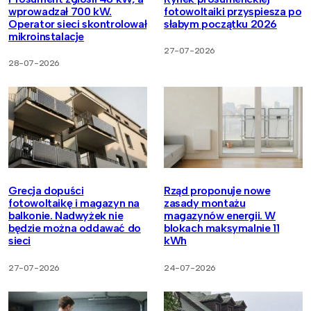
wprowadzał 700 kW.
fotowoltaiki przyspiesza po
Operator sieci skontrolował
słabym początku 2026
mikroinstalacje
27-07-2026
28-07-2026
Grecja dopuści
Rząd proponuje nowe
fotowoltaikę i magazyn na
zasady montażu
balkonie. Nadwyżek nie
magazynów energii. W
będzie można oddawać do
blokach maksymalnie 11
sieci
kWh
27-07-2026
24-07-2026