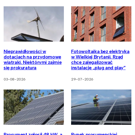
Nieprawidłowości w
Fotowoltaika bez elektryka
dotacjach na przydomowe
w Wielkiej Brytanii. Rząd
wiatraki. Niektórymi zajmie
chce zalegalizować
się prokuratura
instalacje „plug and play”
03-08-2026
29-07-2026
Prosument zgłosił 48 kW, a
Rynek prosumenckiej