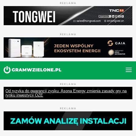
REKLAMA
REKLAMA
REKLAMA
Od ryzyka do gwarancji zysku. Asona Energy zmienia zasady gry na
rynku inwestycji OZE
REKLAMA