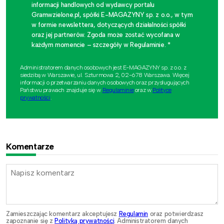
informacji handlowych od wydawcy portalu
Gramwzielone.pl, spółki E-MAGAZYNY sp. z o.o., w tym
w formie newslettera, dotyczących działalności spółki
oraz jej partnerów. Zgoda może zostać wycofana w
każdym momencie – szczegóły w Regulaminie. *
Administratorem danych osobowych jest E-MAGAZYNY sp. z o.o. z
siedzibą w Warszawie, ul. Szturmowa 2, 02-678 Warszawa. Więcej
informacji o przetwarzaniu danych osobowych oraz przysługujących
Państwu prawach znajduje się w
Regulaminie
oraz w
Polityce
prywatności
.
Komentarze
Zamieszczając komentarz akceptujesz
Regulamin
oraz potwierdzasz
zapoznanie się z
Polityką prywatności
. Administratorem danych