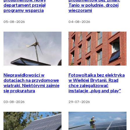
departament przejął
Tanio w południe, drożej
programy wsparcia
wieczorami
05-08-2026
04-08-2026
Nieprawidłowości w
Fotowoltaika bez elektryka
dotacjach na przydomowe
w Wielkiej Brytanii. Rząd
wiatraki. Niektórymi zajmie
chce zalegalizować
się prokuratura
instalacje „plug and play”
03-08-2026
29-07-2026