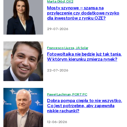
Marta Głód, OX2
Mosty szynowe – szansa na
przyłączenie czy dodatkowe ryzyko
dla inwestorów z rynku OZE?
29-07-2026
Francesco Liuzza, JA Solar
Fotowoltaika nie będzie już tak tania.
W którym kierunku zmierza rynek?
22-07-2026
Paweł Lachman, PORT PC
Dobra pompa ciepła to nie wszystko.
Co jest potrzebne, aby zapewniła
niskie rachunki?
12-06-2026