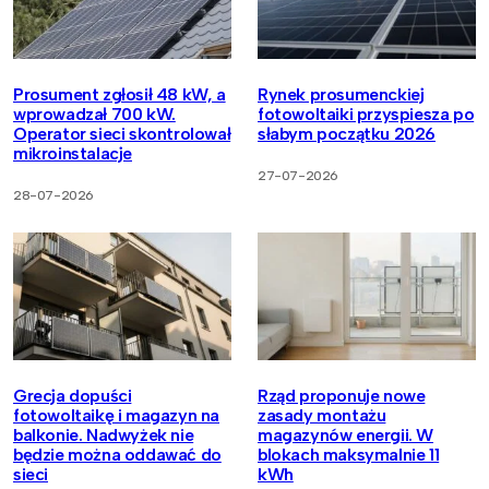
Prosument zgłosił 48 kW, a
Rynek prosumenckiej
wprowadzał 700 kW.
fotowoltaiki przyspiesza po
Operator sieci skontrolował
słabym początku 2026
mikroinstalacje
27-07-2026
28-07-2026
Grecja dopuści
Rząd proponuje nowe
fotowoltaikę i magazyn na
zasady montażu
balkonie. Nadwyżek nie
magazynów energii. W
będzie można oddawać do
blokach maksymalnie 11
sieci
kWh