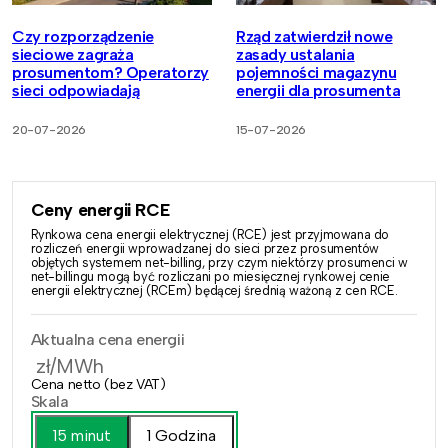
Czy rozporządzenie
Rząd zatwierdził nowe
sieciowe zagraża
zasady ustalania
prosumentom? Operatorzy
pojemności magazynu
sieci odpowiadają
energii dla prosumenta
20-07-2026
15-07-2026
Ceny energii RCE
Rynkowa cena energii elektrycznej (RCE) jest przyjmowana do
rozliczeń energii wprowadzanej do sieci przez prosumentów
objętych systemem net-billing, przy czym niektórzy prosumenci w
net-billingu mogą być rozliczani po miesięcznej rynkowej cenie
energii elektrycznej (RCEm) będącej średnią ważoną z cen RCE.
Aktualna cena energii
zł/MWh
Cena netto (bez VAT)
Skala
15 minut
1 Godzina