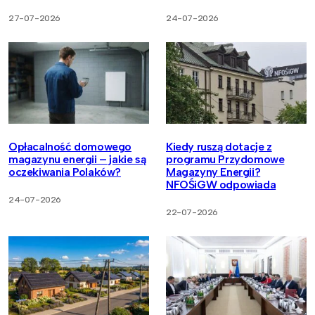
27-07-2026
24-07-2026
Opłacalność domowego
Kiedy ruszą dotacje z
magazynu energii – jakie są
programu Przydomowe
oczekiwania Polaków?
Magazyny Energii?
NFOŚiGW odpowiada
24-07-2026
22-07-2026