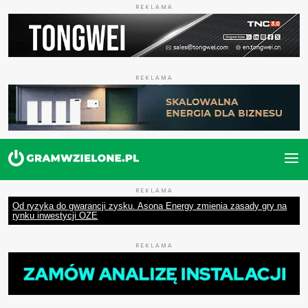
REKLAMA
REKLAMA
REKLAMA
Od ryzyka do gwarancji zysku. Asona Energy zmienia zasady gry na
rynku inwestycji OZE
REKLAMA