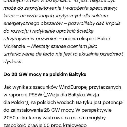
drobnych zmian w przepisach. To jest miejsce być
może do zaprojektowania i wdrożenia specustawy,
która – na wzór innych, krytycznych dla sektora
energetycznego obszarów – pozwoliłaby dać impuls
do rozwoju i radykalnie uprościć ścieżkę
otrzymywania pozwoleń
– ocenia ekspert Baker
McKenzie. –
Niestety szanse oceniam jako
umiarkowane, de facto nie jest to aktualnie przedmiot
dyskusji
.
Do 28 GW mocy na polskim Bałtyku
Jak wynika z szacunków WindEurope, przytaczanych
w raporcie PSEW („Wizja dla Bałtyku. Wizja
dla Polski”), na polskich wodach Bałtyku jest potencjał
do zainstalowania 28 GW mocy. W perspektywie
2050 roku farmy wiatrowe na morzu mogłyby
zaspokoić prawie 60 proc. krajowego