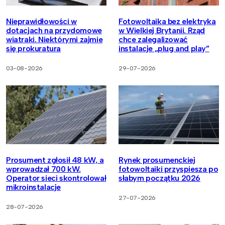
Nieprawidłowości w
Fotowoltaika bez elektryka
dotacjach na przydomowe
w Wielkiej Brytanii. Rząd
wiatraki. Niektórymi zajmie
chce zalegalizować
się prokuratura
instalacje „plug and play”
03-08-2026
29-07-2026
Prosument zgłosił 48 kW, a
Rynek prosumenckiej
wprowadzał 700 kW.
fotowoltaiki przyspiesza po
Operator sieci skontrolował
słabym początku 2026
mikroinstalacje
27-07-2026
28-07-2026