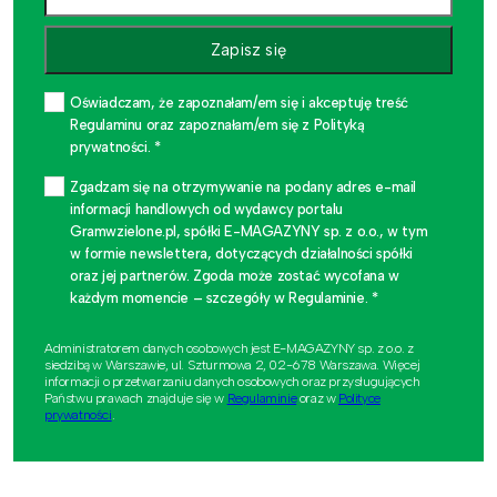
Zapisz się
Oświadczam, że zapoznałam/em się i akceptuję treść
Regulaminu oraz zapoznałam/em się z Polityką
prywatności. *
Zgadzam się na otrzymywanie na podany adres e-mail
informacji handlowych od wydawcy portalu
Gramwzielone.pl, spółki E-MAGAZYNY sp. z o.o., w tym
w formie newslettera, dotyczących działalności spółki
oraz jej partnerów. Zgoda może zostać wycofana w
każdym momencie – szczegóły w Regulaminie. *
Administratorem danych osobowych jest E-MAGAZYNY sp. z o.o. z
siedzibą w Warszawie, ul. Szturmowa 2, 02-678 Warszawa. Więcej
informacji o przetwarzaniu danych osobowych oraz przysługujących
Państwu prawach znajduje się w
Regulaminie
oraz w
Polityce
prywatności
.