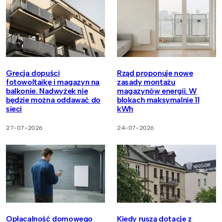
Grecja dopuści
Rząd proponuje nowe
fotowoltaikę i magazyn na
zasady montażu
balkonie. Nadwyżek nie
magazynów energii. W
będzie można oddawać do
blokach maksymalnie 11
sieci
kWh
27-07-2026
24-07-2026
Opłacalność domowego
Kiedy ruszą dotacje z