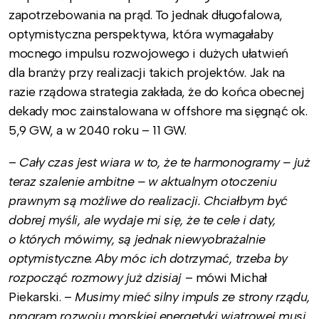
zapotrzebowania na prąd. To jednak długofalowa,
optymistyczna perspektywa, która wymagałaby
mocnego impulsu rozwojowego i dużych ułatwień
dla branży przy realizacji takich projektów. Jak na
razie rządowa strategia zakłada, że do końca obecnej
dekady moc zainstalowana w offshore ma sięgnąć ok.
5,9 GW, a w 2040 roku – 11 GW.
–
Cały czas jest wiara w to, że te harmonogramy – już
teraz szalenie ambitne – w aktualnym otoczeniu
prawnym są możliwe do realizacji. Chciałbym być
dobrej myśli, ale wydaje mi się, że te cele i daty,
o których mówimy, są jednak niewyobrażalnie
optymistyczne. Aby móc ich dotrzymać, trzeba by
rozpocząć rozmowy już dzisiaj
– mówi Michał
Piekarski. –
Musimy mieć silny impuls ze strony rządu,
program rozwoju morskiej energetyki wiatrowej musi