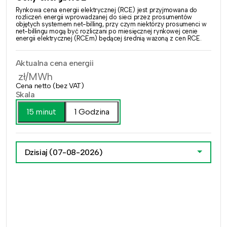
Rynkowa cena energii elektrycznej (RCE) jest przyjmowana do
rozliczeń energii wprowadzanej do sieci przez prosumentów
objętych systemem net-billing, przy czym niektórzy prosumenci w
net-billingu mogą być rozliczani po miesięcznej rynkowej cenie
energii elektrycznej (RCEm) będącej średnią ważoną z cen RCE.
Aktualna cena energii
zł/MWh
Cena netto (bez VAT)
Skala
15 minut
1 Godzina
Dzisiaj
(07-08-2026)