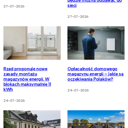
będzie można oddawać do
sieci
27-07-2026
27-07-2026
Rząd proponuje nowe
Opłacalność domowego
zasady montażu
magazynu energii – jakie są
magazynów energii. W
oczekiwania Polaków?
blokach maksymalnie 11
kWh
24-07-2026
24-07-2026