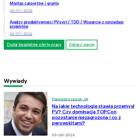
Montaż carportów i gruntu
30-07-2026
Analizy produktywności PVsyst / TDD / Wsparcie z sprzedaży
projektów
30-07-2026
Dodaj bezpłatnie ofertę pracy
Zobacz więcej
Wywiady
Francesco Liuzza, JA
Na jakie technologie stawia przemysł
PV? Czy dominacja TOPCon
pozostanie niezagrożona i co z
perowskitami?
03-08-2026