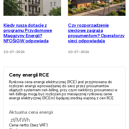
Kiedy ruszą dotacje z
Czy rozporządzenie
programu Przydomowe
sieciowe zagraża
Magazyny Energii?
prosumentom? Operatorzy
NFOŚiGW odpowiada
sieci odpowiadają
22-07-2026
20-07-2026
Ceny energii RCE
Rynkowa cena energii elektrycznej (RCE) jest przyjmowana do
rozliczeń energii wprowadzanej do sieci przez prosumentów
objętych systemem net-billing, przy czym niektórzy prosumenci w
net-billingu mogą być rozliczani po miesięcznej rynkowej cenie
energii elektrycznej (RCEm) będącej średnią ważoną z cen RCE.
Aktualna cena energii
zł/MWh
Cena netto (bez VAT)