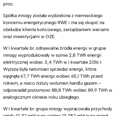
proc.
Spółka innogy została wydzielona z niemieckiego
koncernu energetycznego RWE i ma się skupić na
obsłudze klienta końcowego, zarządzaniem sieciami
oraz inwestycjami w OZE.
W I kwartale br. odnawialne źródła energii w grupie
innogy wyprodukowały w sumie 2,8 TWh energii
elektrycznej wobec 3,4 TWh w I kwartale 2016 r.
Wyższa była natomiast sprzedaż energii, która
sięgnęła 67,7 TWh energii wobec 65,1 TWh przed
rokiem, a nieco niższy wolumen handlu gazem –
odpowiadał poziomowi 88,8 TWh wobec 89,9 TWh w
analogicznym okresie roku ubiegłego.
W I kwartale br. grupa innogy wypracowała przychody
rzędu 12,37 mld euro wobec 13,257 mld euro przed