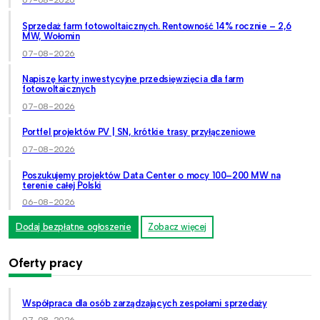
07-08-2026
Sprzedaż farm fotowoltaicznych. Rentowność 14% rocznie – 2,6
MW, Wołomin
07-08-2026
Napiszę karty inwestycyjne przedsięwzięcia dla farm
fotowoltaicznych
07-08-2026
Portfel projektów PV | SN, krótkie trasy przyłączeniowe
07-08-2026
Poszukujemy projektów Data Center o mocy 100–200 MW na
terenie całej Polski
06-08-2026
Dodaj bezpłatne ogłoszenie
Zobacz więcej
Oferty pracy
Współpraca dla osób zarządzających zespołami sprzedaży