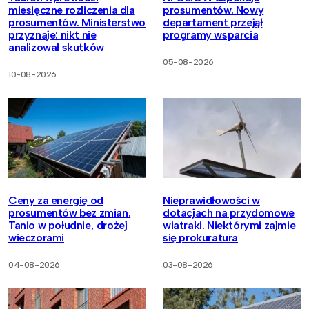
miesięczne rozliczenia dla
prosumentów. Nowy
prosumentów. Ministerstwo
departament przejął
przyznaje: nikt nie
programy wsparcia
analizował skutków
05-08-2026
10-08-2026
Ceny za energię od
Nieprawidłowości w
prosumentów bez zmian.
dotacjach na przydomowe
Tanio w południe, drożej
wiatraki. Niektórymi zajmie
wieczorami
się prokuratura
04-08-2026
03-08-2026