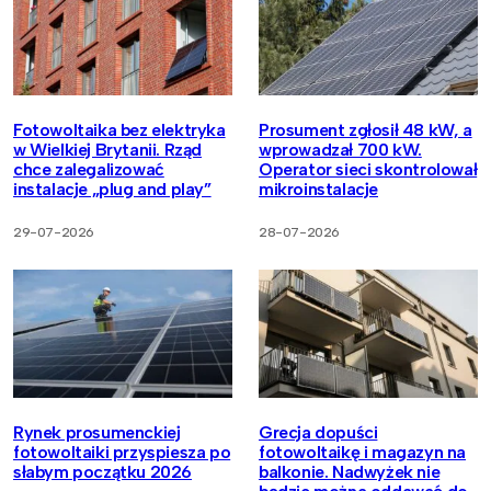
Fotowoltaika bez elektryka
Prosument zgłosił 48 kW, a
w Wielkiej Brytanii. Rząd
wprowadzał 700 kW.
chce zalegalizować
Operator sieci skontrolował
instalacje „plug and play”
mikroinstalacje
29-07-2026
28-07-2026
Rynek prosumenckiej
Grecja dopuści
fotowoltaiki przyspiesza po
fotowoltaikę i magazyn na
słabym początku 2026
balkonie. Nadwyżek nie