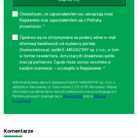
Oświadczam, że zapoznałam/em się i akceptuję treść
Regulaminu oraz zapoznałam/em się z Polityką
prywatności. *
Zgadzam się na otrzymywanie na podany adres e-mail
informacji handlowych od wydawcy portalu
Gramwzielone.pl, spółki E-MAGAZYNY sp. z o.o., w tym
w formie newslettera, dotyczących działalności spółki
oraz jej partnerów. Zgoda może zostać wycofana w
każdym momencie – szczegóły w Regulaminie. *
Administratorem danych osobowych jest E-MAGAZYNY sp. z o.o. z
siedzibą w Warszawie, ul. Szturmowa 2, 02-678 Warszawa. Więcej
informacji o przetwarzaniu danych osobowych oraz przysługujących
Państwu prawach znajduje się w
Regulaminie
oraz w
Polityce
prywatności
.
Komentarze