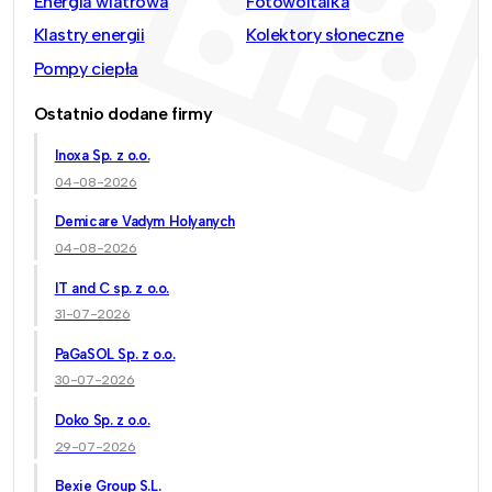
Energia wiatrowa
Fotowoltaika
Klastry energii
Kolektory słoneczne
Pompy ciepła
Ostatnio dodane firmy
Inoxa Sp. z o.o.
04-08-2026
Demicare Vadym Holyanych
04-08-2026
IT and C sp. z o.o.
31-07-2026
PaGaSOL Sp. z o.o.
30-07-2026
Doko Sp. z o.o.
29-07-2026
Bexie Group S.L.