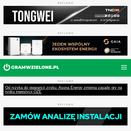
REKLAMA
REKLAMA
REKLAMA
Od ryzyka do gwarancji zysku. Asona Energy zmienia zasady gry na
rynku inwestycji OZE
REKLAMA