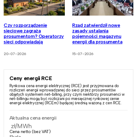
Czy rozporządzenie
Rząd zatwierdził nowe
sieciowe zagraża
zasady ustalania
prosumentom? Operatorzy
pojemności magazynu
sieci odpowiadają
energii dla prosumenta
20-07-2026
15-07-2026
Ceny energii RCE
Rynkowa cena energii elektrycznej (RCE) jest przyjmowana do
rozliczeń energii wprowadzanej do sieci przez prosumentów
objętych systemem net-billing, przy czym niektórzy prosumenci w
net-billingu mogą być rozliczani po miesięcznej rynkowej cenie
energii elektrycznej (RCEm) będącej średnią ważoną z cen RCE.
Aktualna cena energii
zł/MWh
Cena netto (bez VAT)
Skala