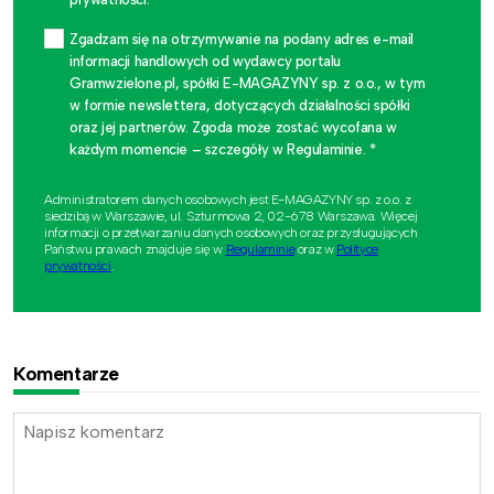
Zgadzam się na otrzymywanie na podany adres e-mail
informacji handlowych od wydawcy portalu
Gramwzielone.pl, spółki E-MAGAZYNY sp. z o.o., w tym
w formie newslettera, dotyczących działalności spółki
oraz jej partnerów. Zgoda może zostać wycofana w
każdym momencie – szczegóły w Regulaminie. *
Administratorem danych osobowych jest E-MAGAZYNY sp. z o.o. z
siedzibą w Warszawie, ul. Szturmowa 2, 02-678 Warszawa. Więcej
informacji o przetwarzaniu danych osobowych oraz przysługujących
Państwu prawach znajduje się w
Regulaminie
oraz w
Polityce
prywatności
.
Komentarze