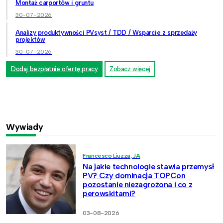
Montaż carportów i gruntu
30-07-2026
Analizy produktywności PVsyst / TDD / Wsparcie z sprzedaży
projektów
30-07-2026
Dodaj bezpłatnie ofertę pracy
Zobacz więcej
Wywiady
Francesco Liuzza, JA
Na jakie technologie stawia przemysł
PV? Czy dominacja TOPCon
pozostanie niezagrożona i co z
perowskitami?
03-08-2026