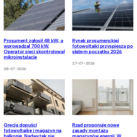
Prosument zgłosił 48 kW, a
Rynek prosumenckiej
wprowadzał 700 kW.
fotowoltaiki przyspiesza po
Operator sieci skontrolował
słabym początku 2026
mikroinstalacje
27-07-2026
28-07-2026
Grecja dopuści
Rząd proponuje nowe
fotowoltaikę i magazyn na
zasady montażu
balkonie. Nadwyżek nie
magazynów energii. W