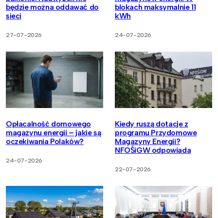
będzie można oddawać do
blokach maksymalnie 11
sieci
kWh
27-07-2026
24-07-2026
Opłacalność domowego
Kiedy ruszą dotacje z
magazynu energii – jakie są
programu Przydomowe
oczekiwania Polaków?
Magazyny Energii?
NFOŚiGW odpowiada
24-07-2026
22-07-2026