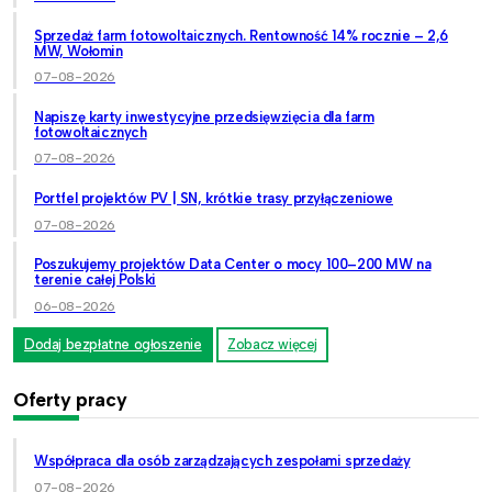
Sprzedaż farm fotowoltaicznych. Rentowność 14% rocznie – 2,6
MW, Wołomin
07-08-2026
Napiszę karty inwestycyjne przedsięwzięcia dla farm
fotowoltaicznych
07-08-2026
Portfel projektów PV | SN, krótkie trasy przyłączeniowe
07-08-2026
Poszukujemy projektów Data Center o mocy 100–200 MW na
terenie całej Polski
06-08-2026
Dodaj bezpłatne ogłoszenie
Zobacz więcej
Oferty pracy
Współpraca dla osób zarządzających zespołami sprzedaży
07-08-2026