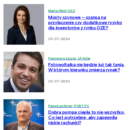
Marta Głód, OX2
Mosty szynowe – szansa na
przyłączenie czy dodatkowe ryzyko
dla inwestorów z rynku OZE?
29-07-2026
Francesco Liuzza, JA Solar
Fotowoltaika nie będzie już tak tania.
W którym kierunku zmierza rynek?
22-07-2026
Paweł Lachman, PORT PC
Dobra pompa ciepła to nie wszystko.
Co jest potrzebne, aby zapewniła
niskie rachunki?