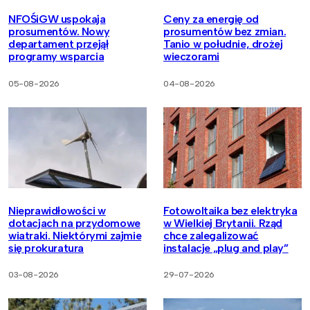
NFOŚiGW uspokaja
Ceny za energię od
prosumentów. Nowy
prosumentów bez zmian.
departament przejął
Tanio w południe, drożej
programy wsparcia
wieczorami
05-08-2026
04-08-2026
Nieprawidłowości w
Fotowoltaika bez elektryka
dotacjach na przydomowe
w Wielkiej Brytanii. Rząd
wiatraki. Niektórymi zajmie
chce zalegalizować
się prokuratura
instalacje „plug and play”
03-08-2026
29-07-2026