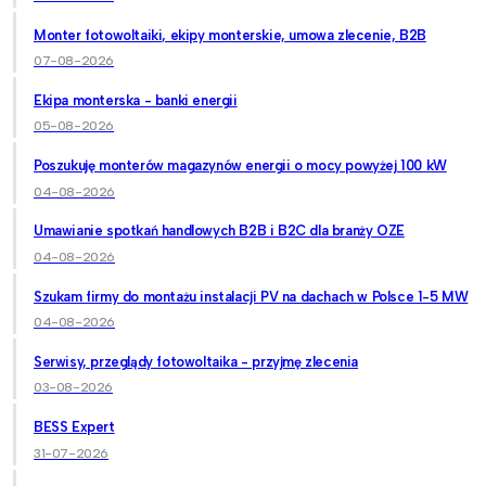
Monter fotowoltaiki, ekipy monterskie, umowa zlecenie, B2B
07-08-2026
Ekipa monterska - banki energii
05-08-2026
Poszukuję monterów magazynów energii o mocy powyżej 100 kW
04-08-2026
Umawianie spotkań handlowych B2B i B2C dla branży OZE
04-08-2026
Szukam firmy do montażu instalacji PV na dachach w Polsce 1-5 MW
04-08-2026
Serwisy, przeglądy fotowoltaika - przyjmę zlecenia
03-08-2026
BESS Expert
31-07-2026