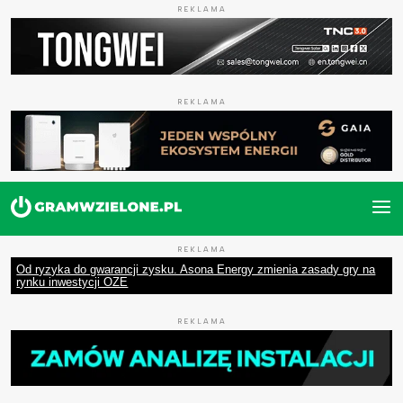
REKLAMA
REKLAMA
REKLAMA
Od ryzyka do gwarancji zysku. Asona Energy zmienia zasady gry na
rynku inwestycji OZE
REKLAMA