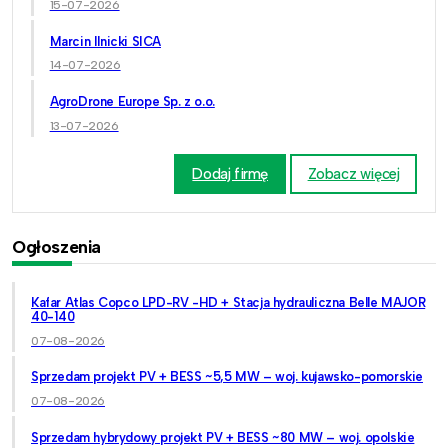
15-07-2026
Marcin Ilnicki SICA
14-07-2026
AgroDrone Europe Sp. z o.o.
13-07-2026
Dodaj firmę
Zobacz więcej
Ogłoszenia
Kafar Atlas Copco LPD-RV -HD + Stacja hydrauliczna Belle MAJOR
40-140
07-08-2026
Sprzedam projekt PV + BESS ~5,5 MW – woj. kujawsko-pomorskie
07-08-2026
Sprzedam hybrydowy projekt PV + BESS ~80 MW – woj. opolskie