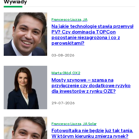
Wywiady
Francesco Liuzza, JA
Na jakie technologie stawia przemysł
PV? Czy dominacja TOPCon
pozostanie niezagrożona i co z
perowskitami?
03-08-2026
Marta Głód, OX2
Mosty szynowe – szansa na
przyłączenie czy dodatkowe ryzyko
dla inwestorów z rynku OZE?
29-07-2026
Francesco Liuzza, JA Solar
Fotowoltaika nie będzie już tak tania.
W którym kierunku zmierza rynek?