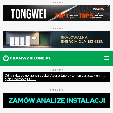
REKLAMA
REKLAMA
REKLAMA
Od ryzyka do gwarancji zysku. Asona Energy zmienia zasady gry na
rynku inwestycji OZE
REKLAMA