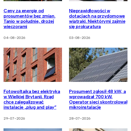
Ceny za energię od
Nieprawidłowości w
prosumentów bez zmian.
dotacjach na przydomowe
Tanio w południe, drożej
wiatraki. Niektórymi zajmie
wieczorami
się prokuratura
04-08-2026
03-08-2026
Fotowoltaika bez elektryka
Prosument zgłosił 48 kW, a
w Wielkiej Brytanii. Rząd
wprowadzał 700 kW.
chce zalegalizować
Operator sieci skontrolował
instalacje „plug and play”
mikroinstalacje
29-07-2026
28-07-2026