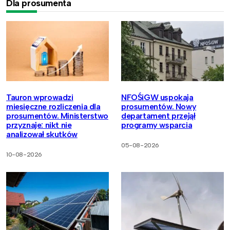
Dla prosumenta
Tauron wprowadzi
NFOŚiGW uspokaja
miesięczne rozliczenia dla
prosumentów. Nowy
prosumentów. Ministerstwo
departament przejął
przyznaje: nikt nie
programy wsparcia
analizował skutków
05-08-2026
10-08-2026