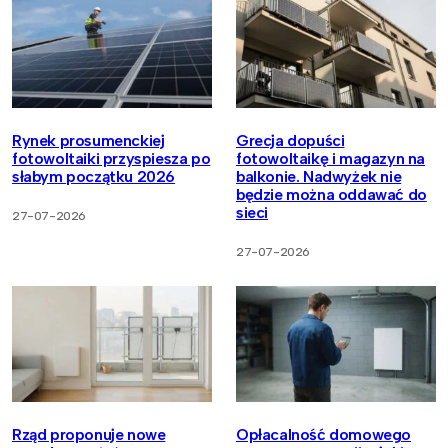
Rynek prosumenckiej
Grecja dopuści
fotowoltaiki przyspiesza po
fotowoltaikę i magazyn na
słabym początku 2026
balkonie. Nadwyżek nie
będzie można oddawać do
sieci
27-07-2026
27-07-2026
Rząd proponuje nowe
Opłacalność domowego