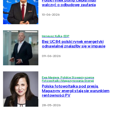
Polski rynek pomp ciepła musi
walczyć o odbudowę zaufania
10-06-2026
Ireneusz Kulka, EDP
Bez UC84 polski rynek energetyki
odnawialnej znalazłby się w impasie
09-06-2026
Ewa Magiera, Polskie Stowarzyszenie
Fotowoltaiki i Magazynowania Energii
Polska fotowoltaika pod presją.
Magazyny energii stają się warunkiem
rentowności PV
28-05-2026