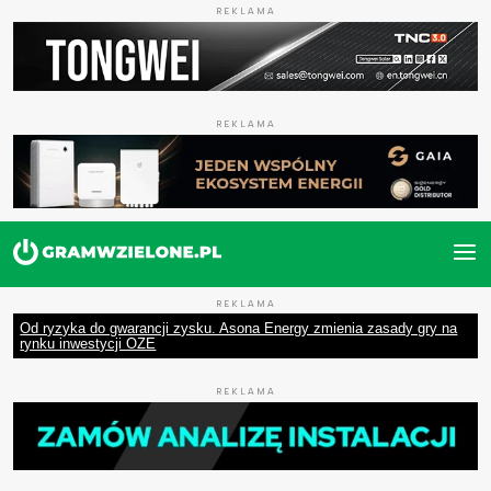
REKLAMA
REKLAMA
REKLAMA
Od ryzyka do gwarancji zysku. Asona Energy zmienia zasady gry na
rynku inwestycji OZE
REKLAMA