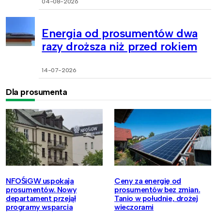
04-08-2026
Energia od prosumentów dwa
razy droższa niż przed rokiem
14-07-2026
Dla prosumenta
NFOŚiGW uspokaja
Ceny za energię od
prosumentów. Nowy
prosumentów bez zmian.
departament przejął
Tanio w południe, drożej
programy wsparcia
wieczorami