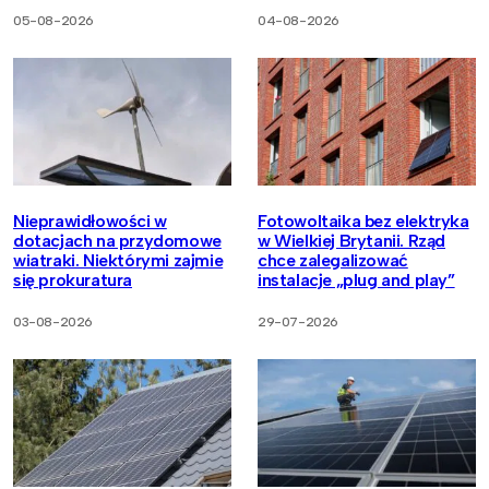
05-08-2026
04-08-2026
Nieprawidłowości w
Fotowoltaika bez elektryka
dotacjach na przydomowe
w Wielkiej Brytanii. Rząd
wiatraki. Niektórymi zajmie
chce zalegalizować
się prokuratura
instalacje „plug and play”
03-08-2026
29-07-2026