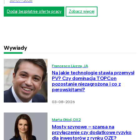
30-07-2026
Dodaj bezpłatnie ofertę pracy
Zobacz więcej
Wywiady
Francesco Liuzza, JA
Na jakie technologie stawia przemysł
PV? Czy dominacja TOPCon
pozostanie niezagrożona i co z
perowskitami?
03-08-2026
Marta Głód, OX2
Mosty szynowe – szansa na
przyłączenie czy dodatkowe ryzyko
dla inwestorów z rynku OZE?