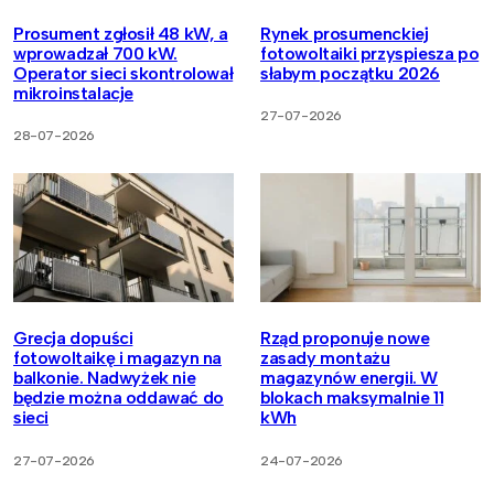
Prosument zgłosił 48 kW, a
Rynek prosumenckiej
wprowadzał 700 kW.
fotowoltaiki przyspiesza po
Operator sieci skontrolował
słabym początku 2026
mikroinstalacje
27-07-2026
28-07-2026
Grecja dopuści
Rząd proponuje nowe
fotowoltaikę i magazyn na
zasady montażu
balkonie. Nadwyżek nie
magazynów energii. W
będzie można oddawać do
blokach maksymalnie 11
sieci
kWh
27-07-2026
24-07-2026