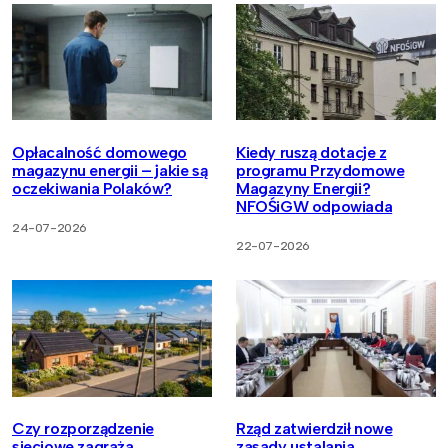
Opłacalność domowego
Kiedy ruszą dotacje z
magazynu energii – jakie są
programu Przydomowe
oczekiwania Polaków?
Magazyny Energii?
NFOŚiGW odpowiada
24-07-2026
22-07-2026
Czy rozporządzenie
Rząd zatwierdził nowe
sieciowe zagraża
zasady ustalania