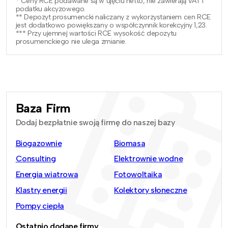
* Ceny RCE podawane są w ujęciu netto, nie zawierają VAT i
podatku akcyzowego.
** Depozyt prosumencki naliczany z wykorzystaniem cen RCE
jest dodatkowo powiększany o współczynnik korekcyjny 1,23.
*** Przy ujemnej wartości RCE wysokość depozytu
prosumenckiego nie ulega zmianie.
Baza Firm
Dodaj bezpłatnie swoją firmę do naszej bazy
Biogazownie
Biomasa
Consulting
Elektrownie wodne
Energia wiatrowa
Fotowoltaika
Klastry energii
Kolektory słoneczne
Pompy ciepła
Ostatnio dodane firmy