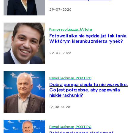
29-07-2026
Francesco Liuzza, JA Solar
Fotowoltaika nie będzie już tak tania.
W którym kierunku zmierza rynek?
22-07-2026
Paweł Lachman, PORT PC
Dobra pompa ciepła to nie wszystko.
Co jest potrzebne, aby zapewniła
niskie rachunki?
12-06-2026
Paweł Lachman, PORT PC