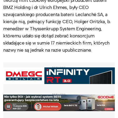
tworzą m.in. czołowy europejski producent baterii
BMZ Holding i dr Ulrich Ehmes, były CEO
szwajcarskiego producenta baterii Leclanché SA, a
kieruje nią, pełniący funkcję CEO, Holger Gritzka, b.
menedżer w Thyssenkrupp System Engineering,
któremu udało się dotąd zebrać konsorcjum
składające się w sumie 17 niemieckich firm, których
nazwy nie są jednak na razie upubliczniane.
REKLAMA
REKLAMA