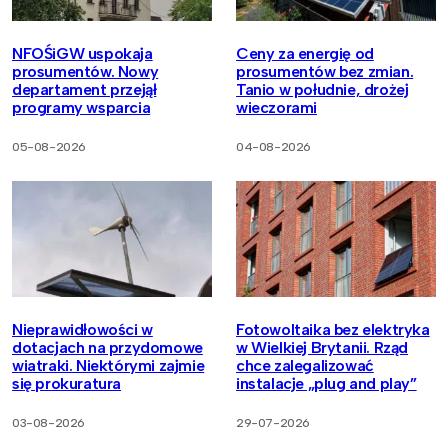
NFOŚiGW uspokaja
Ceny za energię od
prosumentów. Nowy
prosumentów bez zmian.
departament przejął
Tanio w południe, drożej
programy wsparcia
wieczorami
05-08-2026
04-08-2026
Nieprawidłowości w
Fotowoltaika bez elektryka
dotacjach na przydomowe
w Wielkiej Brytanii. Rząd
wiatraki. Niektórymi zajmie
chce zalegalizować
się prokuratura
instalacje „plug and play”
03-08-2026
29-07-2026