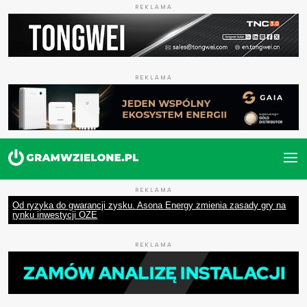
REKLAMA
REKLAMA
REKLAMA
Od ryzyka do gwarancji zysku. Asona Energy zmienia zasady gry na
rynku inwestycji OZE
REKLAMA