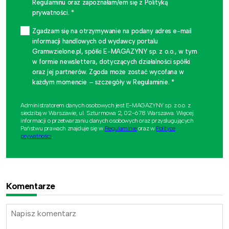
Regulaminu oraz zapoznałam/em się z Polityką
prywatności. *
Zgadzam się na otrzymywanie na podany adres e-mail
informacji handlowych od wydawcy portalu
Gramwzielone.pl, spółki E-MAGAZYNY sp. z o.o., w tym
w formie newslettera, dotyczących działalności spółki
oraz jej partnerów. Zgoda może zostać wycofana w
każdym momencie – szczegóły w Regulaminie. *
Administratorem danych osobowych jest E-MAGAZYNY sp. z o.o. z
siedzibą w Warszawie, ul. Szturmowa 2, 02-678 Warszawa. Więcej
informacji o przetwarzaniu danych osobowych oraz przysługujących
Państwu prawach znajduje się w
Regulaminie
oraz w
Polityce
prywatności
.
Komentarze