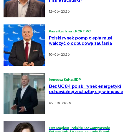
niskie rachunki?
12-06-2026
Paweł Lachman, PORT PC
Polski rynek pomp ciepła musi
walczyć o odbudowę zaufania
10-06-2026
Ireneusz Kulka, EDP
Bez UC84 polski rynek energetyki
odnawialnej znalazłby się w impasie
09-06-2026
Ewa Magiera, Polskie Stowarzyszenie
Fotowoltaiki i Magazynowania Energii