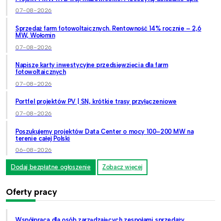
07-08-2026
Sprzedaż farm fotowoltaicznych. Rentowność 14% rocznie – 2,6
MW, Wołomin
07-08-2026
Napiszę karty inwestycyjne przedsięwzięcia dla farm
fotowoltaicznych
07-08-2026
Portfel projektów PV | SN, krótkie trasy przyłączeniowe
07-08-2026
Poszukujemy projektów Data Center o mocy 100–200 MW na
terenie całej Polski
06-08-2026
Dodaj bezpłatne ogłoszenie
Zobacz więcej
Oferty pracy
Współpraca dla osób zarządzających zespołami sprzedaży