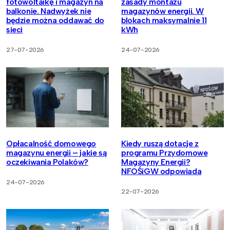
fotowoltaikę i magazyn na
zasady montażu
balkonie. Nadwyżek nie
magazynów energii. W
będzie można oddawać do
blokach maksymalnie 11
sieci
kWh
27-07-2026
24-07-2026
Opłacalność domowego
Kiedy ruszą dotacje z
magazynu energii – jakie są
programu Przydomowe
oczekiwania Polaków?
Magazyny Energii?
NFOŚiGW odpowiada
24-07-2026
22-07-2026