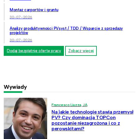
Montaż carportów i gruntu
30-07-2026
Analizy produktywności PVsyst / TDD / Wsparcie z sprzedaży
projektów
30-07-2026
Dodaj bezpłatnie ofertę pracy
Zobacz więcej
Wywiady
Francesco Liuzza, JA
Na jakie technologie stawia przemysł
PV? Czy dominacja TOPCon
pozostanie niezagrożona i co z
perowskitami?