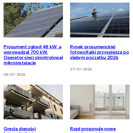
Prosument zgłosił 48 kW, a
Rynek prosumenckiej
wprowadzał 700 kW.
fotowoltaiki przyspiesza po
Operator sieci skontrolował
słabym początku 2026
mikroinstalacje
27-07-2026
28-07-2026
Grecja dopuści
Rząd proponuje nowe