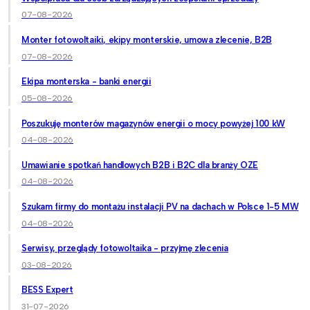
07-08-2026
Monter fotowoltaiki, ekipy monterskie, umowa zlecenie, B2B
07-08-2026
Ekipa monterska - banki energii
05-08-2026
Poszukuję monterów magazynów energii o mocy powyżej 100 kW
04-08-2026
Umawianie spotkań handlowych B2B i B2C dla branży OZE
04-08-2026
Szukam firmy do montażu instalacji PV na dachach w Polsce 1-5 MW
04-08-2026
Serwisy, przeglądy fotowoltaika - przyjmę zlecenia
03-08-2026
BESS Expert
31-07-2026