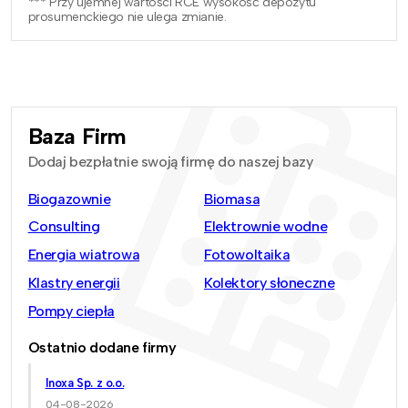
*** Przy ujemnej wartości RCE wysokość depozytu
prosumenckiego nie ulega zmianie.
Baza Firm
Dodaj bezpłatnie swoją firmę do naszej bazy
Biogazownie
Biomasa
Consulting
Elektrownie wodne
Energia wiatrowa
Fotowoltaika
Klastry energii
Kolektory słoneczne
Pompy ciepła
Ostatnio dodane firmy
Inoxa Sp. z o.o.
04-08-2026