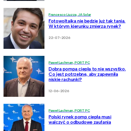
Francesco Liuzza, JA Solar
Fotowoltaika nie będzie już tak tania.
W którym kierunku zmierza rynek?
22-07-2026
Paweł Lachman, PORT PC
Dobra pompa ciepła to nie wszystko.
Co jest potrzebne, aby zapewniła
niskie rachunki?
12-06-2026
Paweł Lachman, PORT PC
Polski rynek pomp ciepła musi
walczyć o odbudowę zaufania