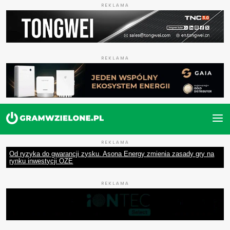
REKLAMA
REKLAMA
REKLAMA
Od ryzyka do gwarancji zysku. Asona Energy zmienia zasady gry na
rynku inwestycji OZE
REKLAMA