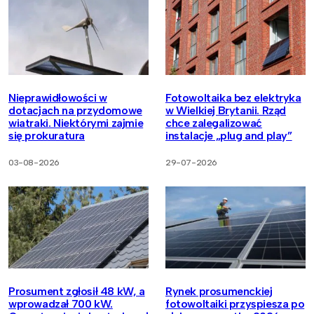
Nieprawidłowości w
Fotowoltaika bez elektryka
dotacjach na przydomowe
w Wielkiej Brytanii. Rząd
wiatraki. Niektórymi zajmie
chce zalegalizować
się prokuratura
instalacje „plug and play”
03-08-2026
29-07-2026
Prosument zgłosił 48 kW, a
Rynek prosumenckiej
wprowadzał 700 kW.
fotowoltaiki przyspiesza po