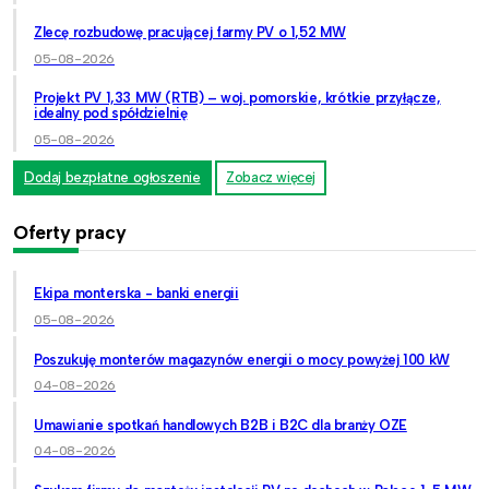
Zlecę rozbudowę pracującej farmy PV o 1,52 MW
05-08-2026
Projekt PV 1,33 MW (RTB) – woj. pomorskie, krótkie przyłącze,
idealny pod spółdzielnię
05-08-2026
Dodaj bezpłatne ogłoszenie
Zobacz więcej
Oferty pracy
Ekipa monterska - banki energii
05-08-2026
Poszukuję monterów magazynów energii o mocy powyżej 100 kW
04-08-2026
Umawianie spotkań handlowych B2B i B2C dla branży OZE
04-08-2026