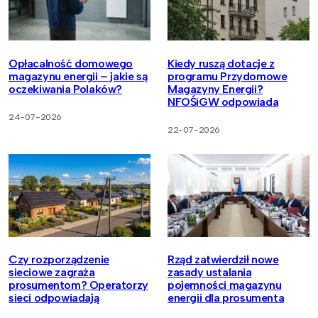
Opłacalność domowego
Kiedy ruszą dotacje z
magazynu energii – jakie są
programu Przydomowe
oczekiwania Polaków?
Magazyny Energii?
NFOŚiGW odpowiada
24-07-2026
22-07-2026
Czy rozporządzenie
Rząd zatwierdził nowe
sieciowe zagraża
zasady ustalania
prosumentom? Operatorzy
pojemności magazynu
sieci odpowiadają
energii dla prosumenta