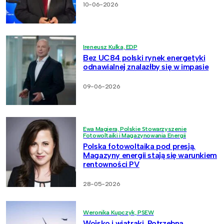
10-06-2026
Ireneusz Kulka, EDP
Bez UC84 polski rynek energetyki
odnawialnej znalazłby się w impasie
09-06-2026
Ewa Magiera, Polskie Stowarzyszenie
Fotowoltaiki i Magazynowania Energii
Polska fotowoltaika pod presją.
Magazyny energii stają się warunkiem
rentowności PV
28-05-2026
Weronika Kupczyk, PSEW
Wojsko i wiatraki. Potrzebna