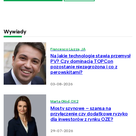
Wywiady
Francesco Liuzza, JA
Na jakie technologie stawia przemysł
PV? Czy dominacja TOPCon
pozostanie niezagrożona i co z
perowskitami?
03-08-2026
Marta Głód, OX2
Mosty szynowe – szansa na
przyłączenie czy dodatkowe ryzyko
dla inwestorów z rynku OZE?
29-07-2026