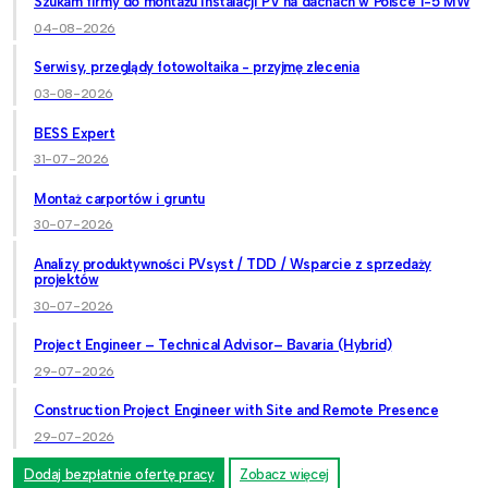
Szukam firmy do montażu instalacji PV na dachach w Polsce 1-5 MW
04-08-2026
Serwisy, przeglądy fotowoltaika - przyjmę zlecenia
03-08-2026
BESS Expert
31-07-2026
Montaż carportów i gruntu
30-07-2026
Analizy produktywności PVsyst / TDD / Wsparcie z sprzedaży
projektów
30-07-2026
Project Engineer – Technical Advisor– Bavaria (Hybrid)
29-07-2026
Construction Project Engineer with Site and Remote Presence
29-07-2026
Dodaj bezpłatnie ofertę pracy
Zobacz więcej