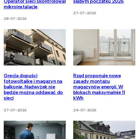
Operator sieci skontrolował
słabym początku 2026
mikroinstalacje
27-07-2026
28-07-2026
Grecja dopuści
Rząd proponuje nowe
fotowoltaikę i magazyn na
zasady montażu
balkonie. Nadwyżek nie
magazynów energii. W
będzie można oddawać do
blokach maksymalnie 11
sieci
kWh
27-07-2026
24-07-2026