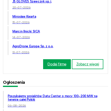
JS GLOVES Szewczyk sp. j.
20-07-2026
Mirosław Kwarta
15-07-2026
Marcin Ilnicki SICA
14-07-2026
AgroDrone Europe Sp. z o.o.
13-07-2026
Dodaj firmę
Zobacz więcej
Ogłoszenia
Poszukujemy projektów Data Center o mocy 100–200 MW na
terenie całej Polski
06-08-2026