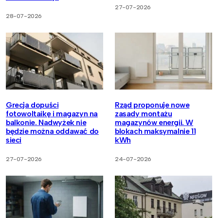
27-07-2026
28-07-2026
Grecja dopuści
Rząd proponuje nowe
fotowoltaikę i magazyn na
zasady montażu
balkonie. Nadwyżek nie
magazynów energii. W
będzie można oddawać do
blokach maksymalnie 11
sieci
kWh
27-07-2026
24-07-2026