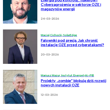
Energia pod kontrolą… hakerów?
Cyberzagrożenia w sektorze OZE i
magazynów energii
24-03-2026
Maciej Cichocki, SolarEdge
Falowniki pod presją. Jak chronić
instalacje OZE przed cyberatakami?
20-03-2026
Mariusz Mazur, Instytut Energetyki-PIB
Projekty „zombie” blokują dziś rozwój
nowych instalacji OZE
12-03-2026