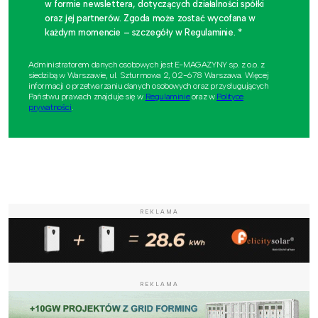
w formie newslettera, dotyczących działalności spółki
oraz jej partnerów. Zgoda może zostać wycofana w
każdym momencie – szczegóły w Regulaminie. *
Administratorem danych osobowych jest E-MAGAZYNY sp. z o.o. z
siedzibą w Warszawie, ul. Szturmowa 2, 02-678 Warszawa. Więcej
informacji o przetwarzaniu danych osobowych oraz przysługujących
Państwu prawach znajduje się w
Regulaminie
oraz w
Polityce
prywatności
.
REKLAMA
REKLAMA