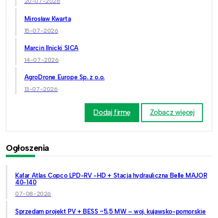
20-07-2026
Mirosław Kwarta
15-07-2026
Marcin Ilnicki SICA
14-07-2026
AgroDrone Europe Sp. z o.o.
13-07-2026
Dodaj firmę
Zobacz więcej
Ogłoszenia
Kafar Atlas Copco LPD-RV -HD + Stacja hydrauliczna Belle MAJOR
40-140
07-08-2026
Sprzedam projekt PV + BESS ~5,5 MW – woj. kujawsko-pomorskie