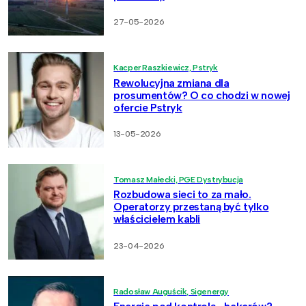
27-05-2026
Kacper Raszkiewicz, Pstryk
Rewolucyjna zmiana dla
prosumentów? O co chodzi w nowej
ofercie Pstryk
13-05-2026
Tomasz Małecki, PGE Dystrybucja
Rozbudowa sieci to za mało.
Operatorzy przestaną być tylko
właścicielem kabli
23-04-2026
Radosław Auguścik, Sigenergy