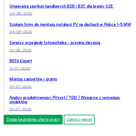
Umawianie spotkań handlowych B2B i B2C dla branży OZE
04-08-2026
Szukam firmy do montażu instalacji PV na dachach w Polsce 1-5 MW
04-08-2026
Serwisy, przeglądy fotowoltaika - przyjmę zlecenia
03-08-2026
BESS Expert
31-07-2026
Montaż carportów i gruntu
30-07-2026
Analizy produktywności PVsyst / TDD / Wsparcie z sprzedaży
projektów
30-07-2026
Dodaj bezpłatnie ofertę pracy
Zobacz więcej