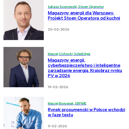
Łukasz Sosnowski, Stoen Operator
Magazyny energii dla Warszawy.
Projekt Stoen Operatora od kuchni
20-02-2026
Maciej Cichocki, SolarEdge
Magazyny energii,
cyberbezpieczeństwo i inteligentne
zarządzanie energią. Krajobraz rynku
PV w 2026
19-02-2026
Maciej Borowiak, SBFiME
Rynek prosumencki w Polsce wchodzi
w fazę testu
11-02-2026