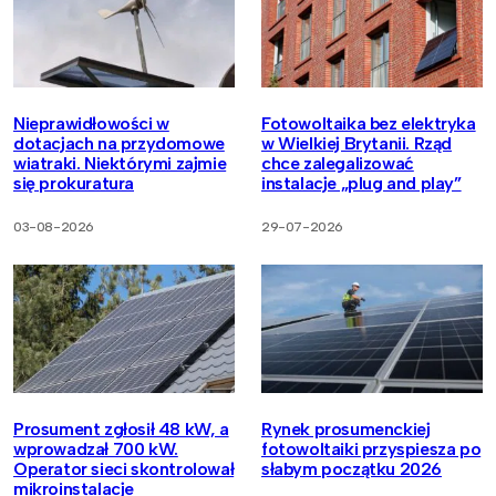
Nieprawidłowości w
Fotowoltaika bez elektryka
dotacjach na przydomowe
w Wielkiej Brytanii. Rząd
wiatraki. Niektórymi zajmie
chce zalegalizować
się prokuratura
instalacje „plug and play”
03-08-2026
29-07-2026
Prosument zgłosił 48 kW, a
Rynek prosumenckiej
wprowadzał 700 kW.
fotowoltaiki przyspiesza po
Operator sieci skontrolował
słabym początku 2026
mikroinstalacje