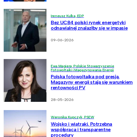
Ireneusz Kulka, EDP
Bez UC84 polski rynek energetyki
odnawialnej znalazłby się w impasie
09-06-2026
Ewa Magiera, Polskie Stowarzyszenie
Fotowoltaiki i Magazynowania Energii
Polska fotowoltaika pod presją.
Magazyny energii stają się warunkiem
rentowności PV
28-05-2026
Weronika Kupczyk, PSEW
Wojsko i wiatraki. Potrzebna
współpraca i transparentne
procedury