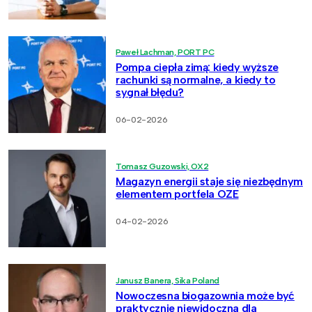
Paweł Lachman, PORT PC
Pompa ciepła zimą: kiedy wyższe
rachunki są normalne, a kiedy to
sygnał błędu?
06-02-2026
Tomasz Guzowski, OX2
Magazyn energii staje się niezbędnym
elementem portfela OZE
04-02-2026
Janusz Banera, Sika Poland
Nowoczesna biogazownia może być
praktycznie niewidoczna dla