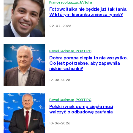
Francesco Liuzza, JA Solar
Fotowoltaika nie będzie już tak tania.
W którym kierunku zmierza rynek?
22-07-2026
Paweł Lachman, PORT PC
Dobra pompa ciepła to nie wszystko.
Co jest potrzebne, aby zapewniła
niskie rachunki?
12-06-2026
Paweł Lachman, PORT PC
Polski rynek pomp ciepła musi
walczyć o odbudowę zaufania
10-06-2026