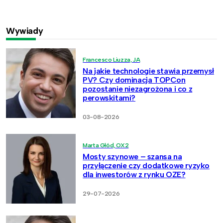
Wywiady
Francesco Liuzza, JA
Na jakie technologie stawia przemysł
PV? Czy dominacja TOPCon
pozostanie niezagrożona i co z
perowskitami?
03-08-2026
Marta Głód, OX2
Mosty szynowe – szansa na
przyłączenie czy dodatkowe ryzyko
dla inwestorów z rynku OZE?
29-07-2026