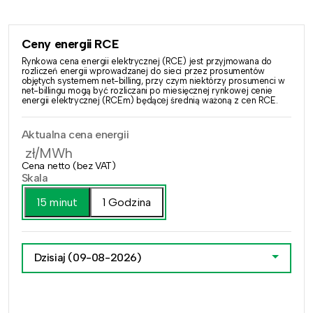
Ceny energii RCE
Rynkowa cena energii elektrycznej (RCE) jest przyjmowana do
rozliczeń energii wprowadzanej do sieci przez prosumentów
objętych systemem net-billing, przy czym niektórzy prosumenci w
net-billingu mogą być rozliczani po miesięcznej rynkowej cenie
energii elektrycznej (RCEm) będącej średnią ważoną z cen RCE.
Aktualna cena energii
zł/MWh
Cena netto (bez VAT)
Skala
15 minut
1 Godzina
Dzisiaj
(09-08-2026)