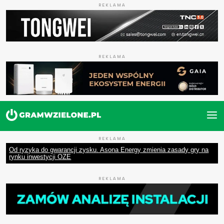
REKLAMA
REKLAMA
REKLAMA
Od ryzyka do gwarancji zysku. Asona Energy zmienia zasady gry na
rynku inwestycji OZE
REKLAMA