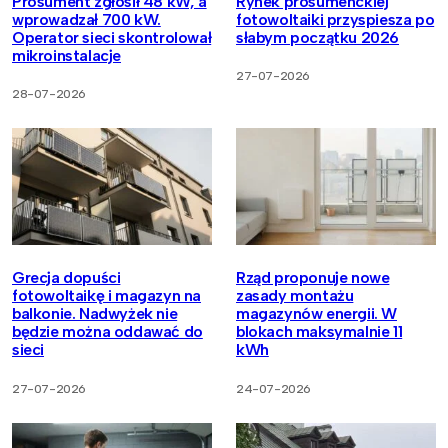
Prosument zgłosił 48 kW, a
Rynek prosumenckiej
wprowadzał 700 kW.
fotowoltaiki przyspiesza po
Operator sieci skontrolował
słabym początku 2026
mikroinstalacje
27-07-2026
28-07-2026
Grecja dopuści
Rząd proponuje nowe
fotowoltaikę i magazyn na
zasady montażu
balkonie. Nadwyżek nie
magazynów energii. W
będzie można oddawać do
blokach maksymalnie 11
sieci
kWh
27-07-2026
24-07-2026