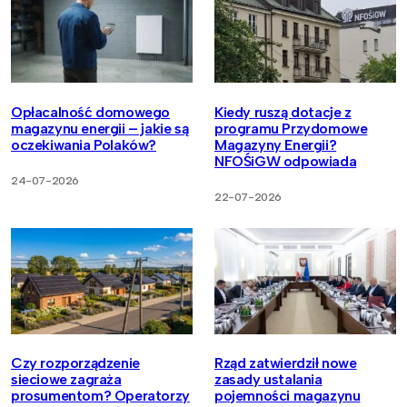
Opłacalność domowego
Kiedy ruszą dotacje z
magazynu energii – jakie są
programu Przydomowe
oczekiwania Polaków?
Magazyny Energii?
NFOŚiGW odpowiada
24-07-2026
22-07-2026
Czy rozporządzenie
Rząd zatwierdził nowe
sieciowe zagraża
zasady ustalania
prosumentom? Operatorzy
pojemności magazynu