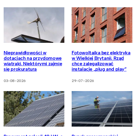
Nieprawidłowości w
Fotowoltaika bez elektryka
dotacjach na przydomowe
w Wielkiej Brytanii. Rząd
wiatraki. Niektórymi zajmie
chce zalegalizować
się prokuratura
instalacje „plug and play”
03-08-2026
29-07-2026