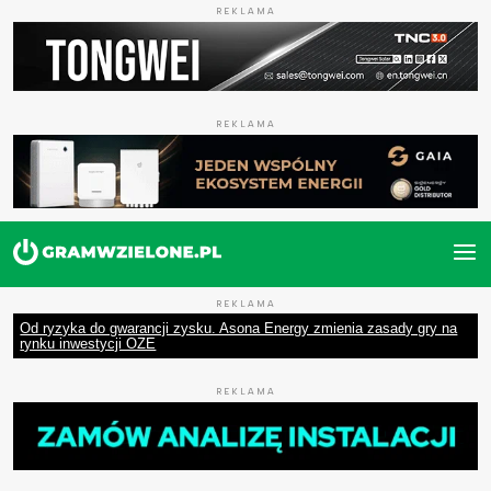
REKLAMA
REKLAMA
REKLAMA
Od ryzyka do gwarancji zysku. Asona Energy zmienia zasady gry na
rynku inwestycji OZE
REKLAMA