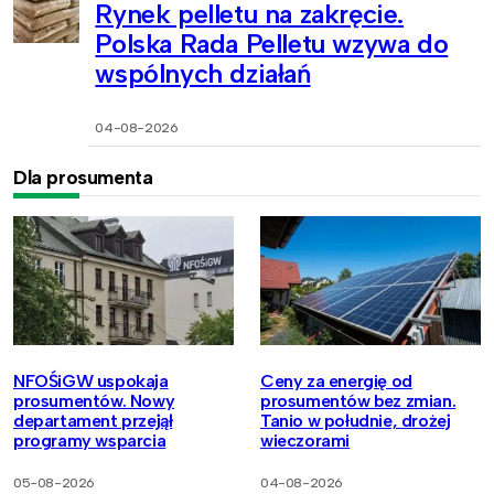
Rynek pelletu na zakręcie.
Polska Rada Pelletu wzywa do
wspólnych działań
04-08-2026
Dla prosumenta
NFOŚiGW uspokaja
Ceny za energię od
prosumentów. Nowy
prosumentów bez zmian.
departament przejął
Tanio w południe, drożej
programy wsparcia
wieczorami
05-08-2026
04-08-2026