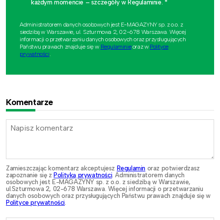
każdym momencie – szczegóły w Regulaminie. *
Administratorem danych osobowych jest E-MAGAZYNY sp. z o.o. z
siedzibą w Warszawie, ul. Szturmowa 2, 02-678 Warszawa. Więcej
informacji o przetwarzaniu danych osobowych oraz przysługujących
Państwu prawach znajduje się w
Regulaminie
oraz w
Polityce
prywatności
.
Komentarze
Zamieszczając komentarz akceptujesz
Regulamin
oraz potwierdzasz
zapoznanie się z
Polityką prywatności
. Administratorem danych
osobowych jest E-MAGAZYNY sp. z o.o. z siedzibą w Warszawie,
ul.Szturmowa 2, 02-678 Warszawa. Więcej informacji o przetwarzaniu
danych osobowych oraz przysługujących Państwu prawach znajduje się w
Polityce prywatności
.