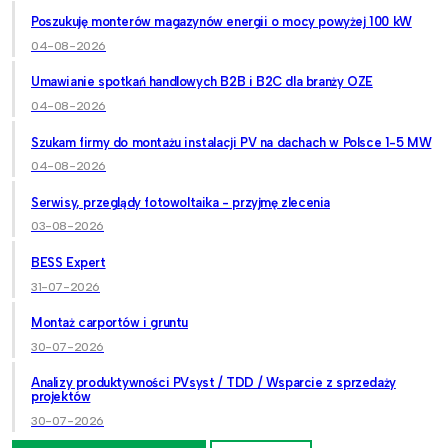
Poszukuję monterów magazynów energii o mocy powyżej 100 kW
04-08-2026
Umawianie spotkań handlowych B2B i B2C dla branży OZE
04-08-2026
Szukam firmy do montażu instalacji PV na dachach w Polsce 1-5 MW
04-08-2026
Serwisy, przeglądy fotowoltaika - przyjmę zlecenia
03-08-2026
BESS Expert
31-07-2026
Montaż carportów i gruntu
30-07-2026
Analizy produktywności PVsyst / TDD / Wsparcie z sprzedaży
projektów
30-07-2026