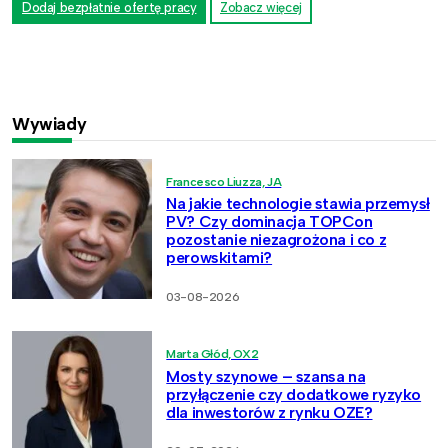
Dodaj bezpłatnie ofertę pracy
Zobacz więcej
Wywiady
Francesco Liuzza, JA
Na jakie technologie stawia przemysł
PV? Czy dominacja TOPCon
pozostanie niezagrożona i co z
perowskitami?
03-08-2026
Marta Głód, OX2
Mosty szynowe – szansa na
przyłączenie czy dodatkowe ryzyko
dla inwestorów z rynku OZE?