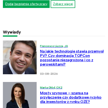
Dodaj bezpłatnie ofertę pracy
Zobacz więcej
Wywiady
Francesco Liuzza, JA
Na jakie technologie stawia przemysł
PV? Czy dominacja TOPCon
pozostanie niezagrożona i co z
perowskitami?
03-08-2026
Marta Głód, OX2
Mosty szynowe – szansa na
przyłączenie czy dodatkowe ryzyko
dla inwestorów z rynku OZE?