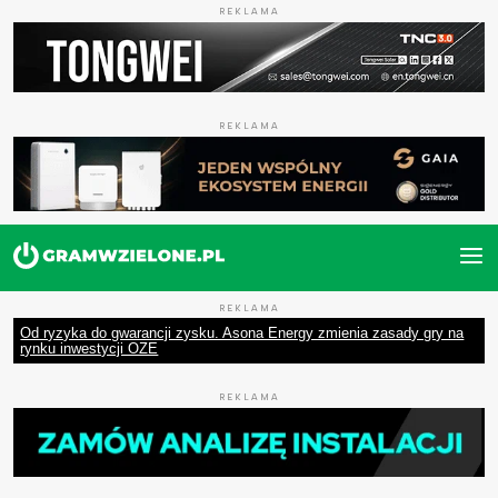
REKLAMA
REKLAMA
REKLAMA
Od ryzyka do gwarancji zysku. Asona Energy zmienia zasady gry na
rynku inwestycji OZE
REKLAMA