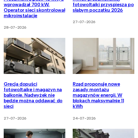
wprowadzał 700 kW.
fotowoltaiki przyspiesza po
Operator sieci skontrolował
słabym początku 2026
mikroinstalacje
27-07-2026
28-07-2026
Grecja dopuści
Rząd proponuje nowe
fotowoltaikę i magazyn na
zasady montażu
balkonie. Nadwyżek nie
magazynów energii. W
będzie można oddawać do
blokach maksymalnie 11
sieci
kWh
27-07-2026
24-07-2026