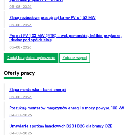
05-08-2026
Zlecę rozbudowę pracującej farmy PV o 1,52 MW
05-08-2026
Projekt PV 1,33 MW (RTB) – woj. pomorskie, krótkie przyłącze,
idealny pod spółdzielnię
05-08-2026
Dodaj bezpłatne ogłoszenie
Zobacz więcej
Oferty pracy
Ekipa monterska - banki energii
05-08-2026
Poszukuję monterów magazynów energii o mocy powyżej 100 kW
04-08-2026
Umawianie spotkań handlowych B2B i B2C dla branży OZE
04-08-2026