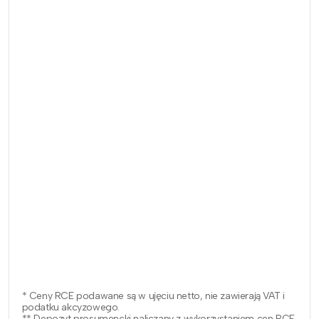
* Ceny RCE podawane są w ujęciu netto, nie zawierają VAT i
podatku akcyzowego.
** Depozyt prosumencki naliczany z wykorzystaniem cen RCE