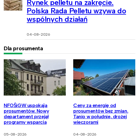
Rynek pelletu na zakręcie.
Polska Rada Pelletu wzywa do
wspólnych działań
04-08-2026
Dla prosumenta
NFOŚiGW uspokaja
Ceny za energię od
prosumentów. Nowy
prosumentów bez zmian.
departament przejął
Tanio w południe, drożej
programy wsparcia
wieczorami
05-08-2026
04-08-2026