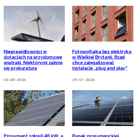
Nieprawidłowości w
Fotowoltaika bez elektryka
dotacjach na przydomowe
w Wielkiej Brytanii. Rząd
wiatraki. Niektórymi zajmie
chce zalegalizować
się prokuratura
instalacje „plug and play”
03-08-2026
29-07-2026
Prosument zgłosił 48 kW, a
Rynek prosumenckiej