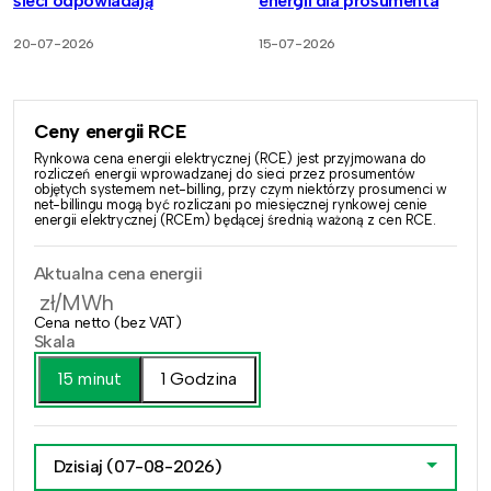
sieci odpowiadają
energii dla prosumenta
20-07-2026
15-07-2026
Ceny energii RCE
Rynkowa cena energii elektrycznej (RCE) jest przyjmowana do
rozliczeń energii wprowadzanej do sieci przez prosumentów
objętych systemem net-billing, przy czym niektórzy prosumenci w
net-billingu mogą być rozliczani po miesięcznej rynkowej cenie
energii elektrycznej (RCEm) będącej średnią ważoną z cen RCE.
Aktualna cena energii
zł/MWh
Cena netto (bez VAT)
Skala
15 minut
1 Godzina
Dzisiaj
(07-08-2026)