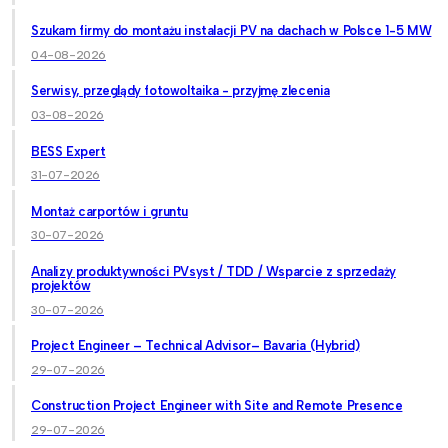
Szukam firmy do montażu instalacji PV na dachach w Polsce 1-5 MW
04-08-2026
Serwisy, przeglądy fotowoltaika - przyjmę zlecenia
03-08-2026
BESS Expert
31-07-2026
Montaż carportów i gruntu
30-07-2026
Analizy produktywności PVsyst / TDD / Wsparcie z sprzedaży
projektów
30-07-2026
Project Engineer – Technical Advisor– Bavaria (Hybrid)
29-07-2026
Construction Project Engineer with Site and Remote Presence
29-07-2026