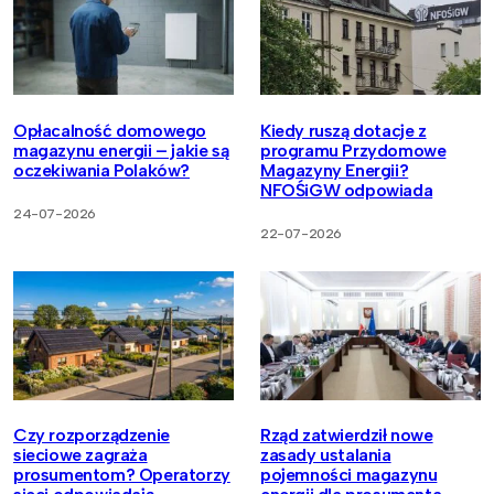
Opłacalność domowego
Kiedy ruszą dotacje z
magazynu energii – jakie są
programu Przydomowe
oczekiwania Polaków?
Magazyny Energii?
NFOŚiGW odpowiada
24-07-2026
22-07-2026
Czy rozporządzenie
Rząd zatwierdził nowe
sieciowe zagraża
zasady ustalania
prosumentom? Operatorzy
pojemności magazynu