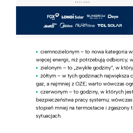
REKLAMA
ciemnozielonym – to nowa kategoria wp
więcej energii, niż potrzebują odbiorcy;
zielonym – to „zwykłe godziny”, w któr
żółtym – w tych godzinach największa c
gaz, a najmniej z OZE; warto wówczas ogr
czerwonym – to godziny, w których jes
bezpieczeństwa pracy systemu; wówczas 
stopień mniej na termostacie i zgaszony
sytuacjach.