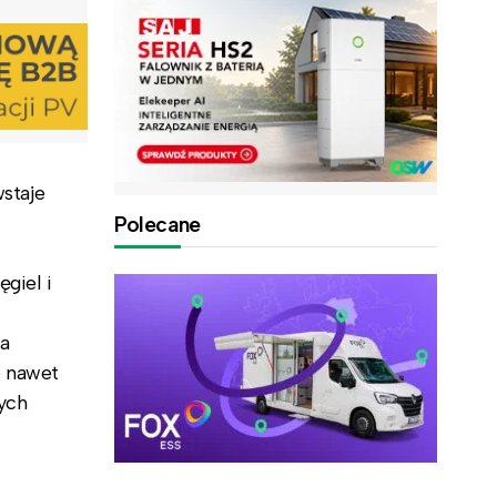
staje
Polecane
giel i
a
e nawet
ych