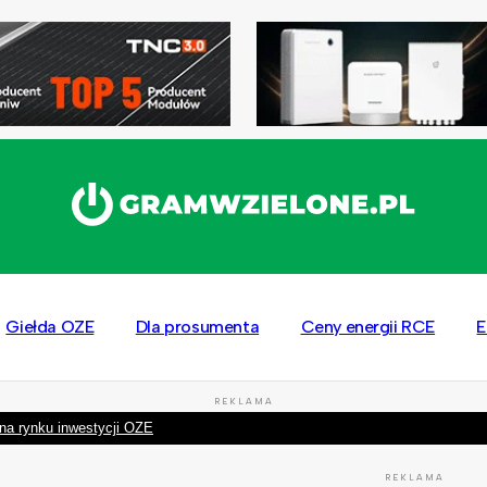
Giełda OZE
Dla prosumenta
Ceny energii RCE
E
REKLAMA
na rynku inwestycji OZE
REKLAMA