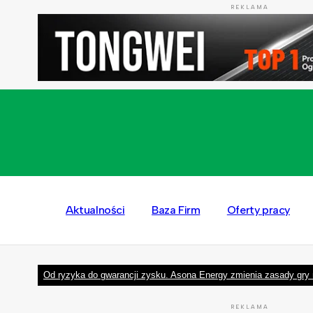
REKLAMA
Aktualności
Baza Firm
Oferty pracy
Od ryzyka do gwarancji zysku. Asona Energy zmienia zasady gry 
REKLAMA