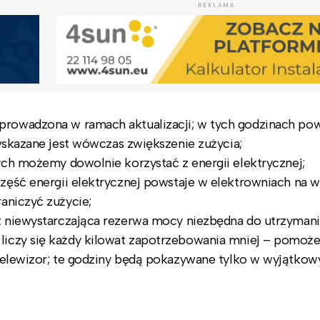
REKLAMA
rowadzona w ramach aktualizacji; w tych godzinach pow
 wskazane jest wówczas zwiększenie zużycia;
ych możemy dowolnie korzystać z energii elektrycznej;
zęść energii elektrycznej powstaje w elektrowniach na wę
aniczyć zużycie;
t niewystarczająca rezerwa mocy niezbędna do utrzymani
liczy się każdy kilowat zapotrzebowania mniej – pomoż
 telewizor; te godziny będą pokazywane tylko w wyjątkow