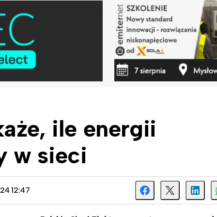
że, ile energii
 w sieci
024 12:47