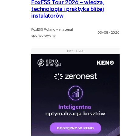
FoxESS Tour 2026 - wiedza,
technologia i praktyka bliżej
instalatorów
FoxESS Poland - materiał
03-08-2026
sponsorowany
REKLAMA