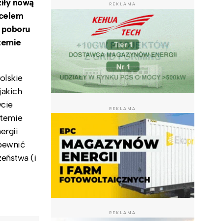
iły nową
REKLAMA
 celem
 poboru
stemie
olskie
jakich
ycie
REKLAMA
stemie
ergii
pewnić
eństwa (i
REKLAMA