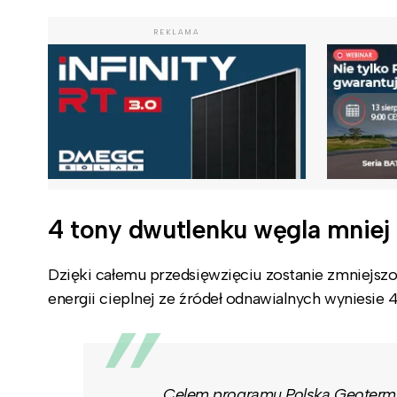
REKLAMA
4 tony dwutlenku węgla mniej
Dzięki całemu przedsięwzięciu zostanie zmniejszo
energii cieplnej ze źródeł odnawialnych wyniesie 
Celem programu Polska Geotermia