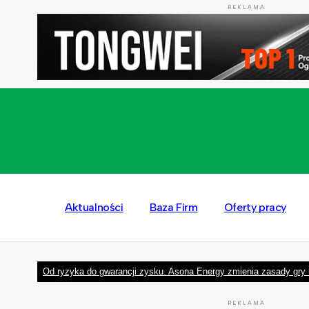
REKLAMA
Aktualności
Baza Firm
Oferty pracy
Od ryzyka do gwarancji zysku. Asona Energy zmienia zasady gry 
REKLAMA