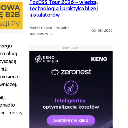
FoxESS Tour 2026 - wiedza,
technologia i praktyka bliżej
instalatorów
FoxESS Poland - materiał
03-08-2026
sponsorowany
czego
REKLAMA
rmalnej.
zyszącą
niż
niesienie
wniczej.
ej.
Ponadto
ami o mocy