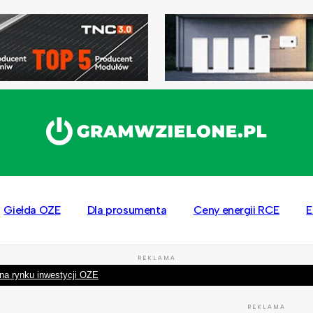
Giełda OZE
Dla prosumenta
Ceny energii RCE
E
REKLAMA
na rynku inwestycji OZE
REKLAMA