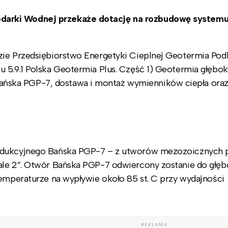
darki Wodnej przekaże dotację na rozbudowę system
zie Przedsiębiorstwo Energetyki Cieplnej Geotermia Pod
 5.9.1 Polska Geotermia Plus. Część 1) Geotermia głębok
ńska PGP-7, dostawa i montaż wymienników ciepła ora
rodukcyjnego Bańska PGP-7 – z utworów mezozoicznych 
ale 2”. Otwór Bańska PGP-7 odwiercony zostanie do głęb
temperaturze na wypływie około 85 st. C przy wydajności
REKLAMA