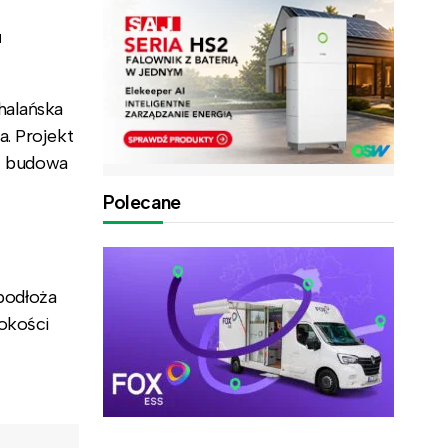
u
halańska
a. Projekt
z budowa
Polecane
podłoża
okości