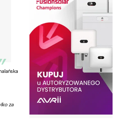
halańska
lko za