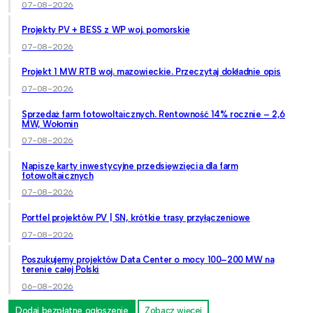
07-08-2026
Projekty PV + BESS z WP woj. pomorskie
07-08-2026
Projekt 1 MW RTB woj. mazowieckie. Przeczytaj dokładnie opis
07-08-2026
Sprzedaż farm fotowoltaicznych. Rentowność 14% rocznie – 2,6
MW, Wołomin
07-08-2026
Napiszę karty inwestycyjne przedsięwzięcia dla farm
fotowoltaicznych
07-08-2026
Portfel projektów PV | SN, krótkie trasy przyłączeniowe
07-08-2026
Poszukujemy projektów Data Center o mocy 100–200 MW na
terenie całej Polski
06-08-2026
Dodaj bezpłatne ogłoszenie
Zobacz więcej