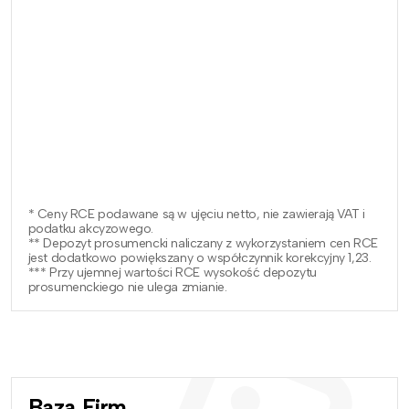
* Ceny RCE podawane są w ujęciu netto, nie zawierają VAT i
podatku akcyzowego.
** Depozyt prosumencki naliczany z wykorzystaniem cen RCE
jest dodatkowo powiększany o współczynnik korekcyjny 1,23.
*** Przy ujemnej wartości RCE wysokość depozytu
prosumenckiego nie ulega zmianie.
Baza Firm