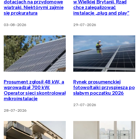
dotacjach na przydomowe
w Wielkiej Brytanii. Rząd
wiatraki. Niektórymi zajmie
chce zalegalizować
się prokuratura
instalacje „plug and play”
03-08-2026
29-07-2026
Prosument zgłosił 48 kW, a
Rynek prosumenckiej
wprowadzał 700 kW.
fotowoltaiki przyspiesza po
Operator sieci skontrolował
słabym początku 2026
mikroinstalacje
27-07-2026
28-07-2026