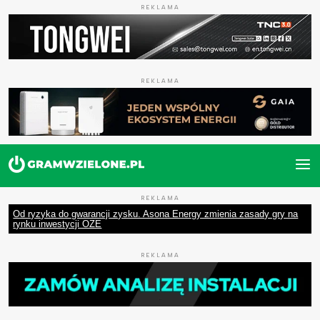
REKLAMA
REKLAMA
REKLAMA
Od ryzyka do gwarancji zysku. Asona Energy zmienia zasady gry na
rynku inwestycji OZE
REKLAMA