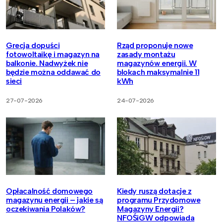
Grecja dopuści
Rząd proponuje nowe
fotowoltaikę i magazyn na
zasady montażu
balkonie. Nadwyżek nie
magazynów energii. W
będzie można oddawać do
blokach maksymalnie 11
sieci
kWh
27-07-2026
24-07-2026
Opłacalność domowego
Kiedy ruszą dotacje z
magazynu energii – jakie są
programu Przydomowe
oczekiwania Polaków?
Magazyny Energii?
NFOŚiGW odpowiada