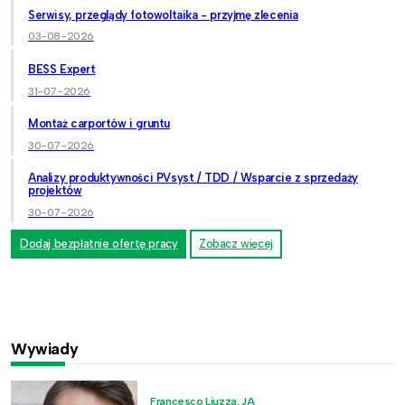
Serwisy, przeglądy fotowoltaika - przyjmę zlecenia
03-08-2026
BESS Expert
31-07-2026
Montaż carportów i gruntu
30-07-2026
Analizy produktywności PVsyst / TDD / Wsparcie z sprzedaży
projektów
30-07-2026
Dodaj bezpłatnie ofertę pracy
Zobacz więcej
Wywiady
Francesco Liuzza, JA