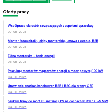
Oferty pracy
Współpraca dla osób zarządzających zespołami sprzedaży
07-08-2026
Monter fotowoltaiki, ekipy monterskie, umowa zlecenie, B2B
07-08-2026
Ekipa monterska - banki energii
05-08-2026
Poszukuję monterów magazynów energii o mocy powyżej 100 kW
04-08-2026
Umawianie spotkań handlowych B2B i B2C dla branży OZE
04-08-2026
Szukam firmy do montażu instalacji PV na dachach w Polsce 1-5 MW
04-08-2026