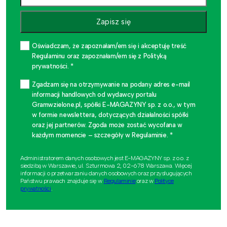
Zapisz się
Oświadczam, że zapoznałam/em się i akceptuję treść
Regulaminu oraz zapoznałam/em się z Polityką
prywatności. *
Zgadzam się na otrzymywanie na podany adres e-mail
informacji handlowych od wydawcy portalu
Gramwzielone.pl, spółki E-MAGAZYNY sp. z o.o., w tym
w formie newslettera, dotyczących działalności spółki
oraz jej partnerów. Zgoda może zostać wycofana w
każdym momencie – szczegóły w Regulaminie. *
Administratorem danych osobowych jest E-MAGAZYNY sp. z o.o. z
siedzibą w Warszawie, ul. Szturmowa 2, 02-678 Warszawa. Więcej
informacji o przetwarzaniu danych osobowych oraz przysługujących
Państwu prawach znajduje się w
Regulaminie
oraz w
Polityce
prywatności
.