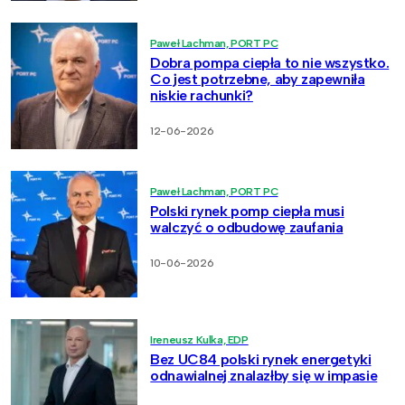
Paweł Lachman, PORT PC
Dobra pompa ciepła to nie wszystko.
Co jest potrzebne, aby zapewniła
niskie rachunki?
12-06-2026
Paweł Lachman, PORT PC
Polski rynek pomp ciepła musi
walczyć o odbudowę zaufania
10-06-2026
Ireneusz Kulka, EDP
Bez UC84 polski rynek energetyki
odnawialnej znalazłby się w impasie