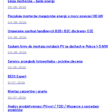
Ekipa monterska - banki energii
05-08-2026
Poszukuję monterów magazynów energii o mocy powyżej 100 kW
04-08-2026
Umawianie spotkań handlowych B2B i B2C dla branży OZE
04-08-2026
Szukam firmy do montażu instalacji PV na dachach w Polsce 1-5 MW
04-08-2026
Serwisy, przeglądy fotowoltaika - przyjmę zlecenia
03-08-2026
BESS Expert
31-07-2026
Montaż carportów i gruntu
30-07-2026
Analizy produktywności PVsyst / TDD / Wsparcie z sprzedaży
projektów