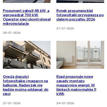
Prosument zgłosił 48 kW, a
Rynek prosumenckiej
wprowadzał 700 kW.
fotowoltaiki przyspiesza po
Operator sieci skontrolował
słabym początku 2026
mikroinstalacje
27-07-2026
28-07-2026
Grecja dopuści
Rząd proponuje nowe
fotowoltaikę i magazyn na
zasady montażu
balkonie. Nadwyżek nie
magazynów energii. W
będzie można oddawać do
blokach maksymalnie 11
sieci
kWh
27-07-2026
24-07-2026