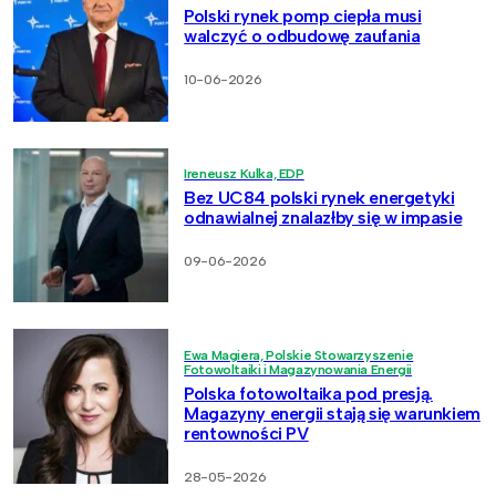
Polski rynek pomp ciepła musi
walczyć o odbudowę zaufania
10-06-2026
Ireneusz Kulka, EDP
Bez UC84 polski rynek energetyki
odnawialnej znalazłby się w impasie
09-06-2026
Ewa Magiera, Polskie Stowarzyszenie
Fotowoltaiki i Magazynowania Energii
Polska fotowoltaika pod presją.
Magazyny energii stają się warunkiem
rentowności PV
28-05-2026