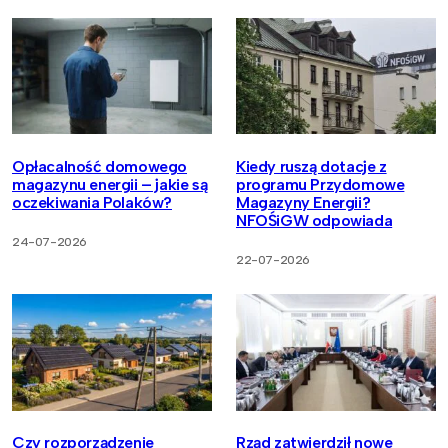
Opłacalność domowego
Kiedy ruszą dotacje z
magazynu energii – jakie są
programu Przydomowe
oczekiwania Polaków?
Magazyny Energii?
NFOŚiGW odpowiada
24-07-2026
22-07-2026
Czy rozporządzenie
Rząd zatwierdził nowe