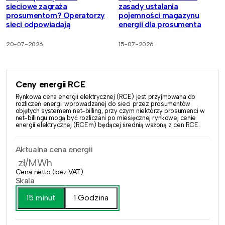
sieciowe zagraża
zasady ustalania
prosumentom? Operatorzy
pojemności magazynu
sieci odpowiadają
energii dla prosumenta
20-07-2026
15-07-2026
Ceny energii RCE
Rynkowa cena energii elektrycznej (RCE) jest przyjmowana do
rozliczeń energii wprowadzanej do sieci przez prosumentów
objętych systemem net-billing, przy czym niektórzy prosumenci w
net-billingu mogą być rozliczani po miesięcznej rynkowej cenie
energii elektrycznej (RCEm) będącej średnią ważoną z cen RCE.
Aktualna cena energii
zł/MWh
Cena netto (bez VAT)
Skala
15 minut
1 Godzina