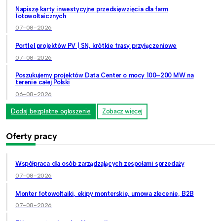
Napiszę karty inwestycyjne przedsięwzięcia dla farm
fotowoltaicznych
07-08-2026
Portfel projektów PV | SN, krótkie trasy przyłączeniowe
07-08-2026
Poszukujemy projektów Data Center o mocy 100–200 MW na
terenie całej Polski
06-08-2026
Dodaj bezpłatne ogłoszenie
Zobacz więcej
Oferty pracy
Współpraca dla osób zarządzających zespołami sprzedaży
07-08-2026
Monter fotowoltaiki, ekipy monterskie, umowa zlecenie, B2B
07-08-2026