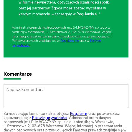
w formie newslettera, dotyczących działalności spółki
oraz jej partnerów. Zgoda może zostać wycofana w
każdym momencie – szczegóły w Regulaminie. *
Administratorem danych osobowych jest E-MAGAZYNY sp. z o.o. z
siedzibą w Warszawie, ul. Szturmowa 2, 02-678 Warszawa. Więcej
informacji o przetwarzaniu danych osobowych oraz przysługujących
Państwu prawach znajduje się w
Regulaminie
oraz w
Polityce
prywatności
.
Komentarze
Zamieszczając komentarz akceptujesz
Regulamin
oraz potwierdzasz
zapoznanie się z
Polityką prywatności
. Administratorem danych
osobowych jest E-MAGAZYNY sp. z o.o. z siedzibą w Warszawie,
ul.Szturmowa 2, 02-678 Warszawa. Więcej informacji o przetwarzaniu
danych osobowych oraz przysługujących Państwu prawach znajduje się w