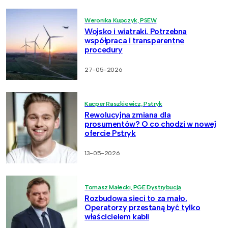
Weronika Kupczyk, PSEW
Wojsko i wiatraki. Potrzebna
współpraca i transparentne
procedury
27-05-2026
Kacper Raszkiewicz, Pstryk
Rewolucyjna zmiana dla
prosumentów? O co chodzi w nowej
ofercie Pstryk
13-05-2026
Tomasz Małecki, PGE Dystrybucja
Rozbudowa sieci to za mało.
Operatorzy przestaną być tylko
właścicielem kabli