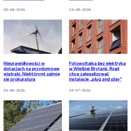
05-08-2026
04-08-2026
Nieprawidłowości w
Fotowoltaika bez elektryka
dotacjach na przydomowe
w Wielkiej Brytanii. Rząd
wiatraki. Niektórymi zajmie
chce zalegalizować
się prokuratura
instalacje „plug and play”
03-08-2026
29-07-2026