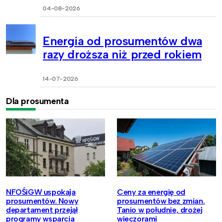
04-08-2026
Energia od prosumentów dwa
razy droższa niż przed rokiem
14-07-2026
Dla prosumenta
NFOŚiGW uspokaja
Ceny za energię od
prosumentów. Nowy
prosumentów bez zmian.
departament przejął
Tanio w południe, drożej
programy wsparcia
wieczorami