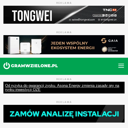
REKLAMA
REKLAMA
REKLAMA
Od ryzyka do gwarancji zysku. Asona Energy zmienia zasady gry na
rynku inwestycji OZE
REKLAMA