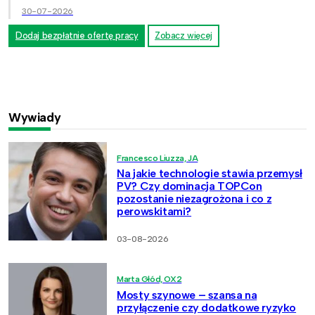
30-07-2026
Dodaj bezpłatnie ofertę pracy
Zobacz więcej
Wywiady
Francesco Liuzza, JA
Na jakie technologie stawia przemysł
PV? Czy dominacja TOPCon
pozostanie niezagrożona i co z
perowskitami?
03-08-2026
Marta Głód, OX2
Mosty szynowe – szansa na
przyłączenie czy dodatkowe ryzyko