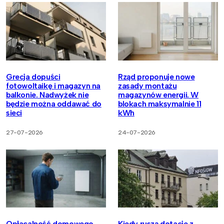
Grecja dopuści
Rząd proponuje nowe
fotowoltaikę i magazyn na
zasady montażu
balkonie. Nadwyżek nie
magazynów energii. W
będzie można oddawać do
blokach maksymalnie 11
sieci
kWh
27-07-2026
24-07-2026
Opłacalność domowego
Kiedy ruszą dotacje z