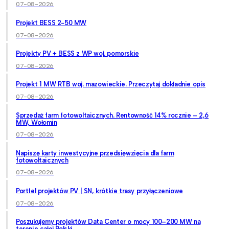
07-08-2026
Projekt BESS 2-50 MW
07-08-2026
Projekty PV + BESS z WP woj. pomorskie
07-08-2026
Projekt 1 MW RTB woj. mazowieckie. Przeczytaj dokładnie opis
07-08-2026
Sprzedaż farm fotowoltaicznych. Rentowność 14% rocznie – 2,6
MW, Wołomin
07-08-2026
Napiszę karty inwestycyjne przedsięwzięcia dla farm
fotowoltaicznych
07-08-2026
Portfel projektów PV | SN, krótkie trasy przyłączeniowe
07-08-2026
Poszukujemy projektów Data Center o mocy 100–200 MW na
terenie całej Polski