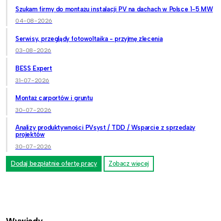
Szukam firmy do montażu instalacji PV na dachach w Polsce 1-5 MW
04-08-2026
Serwisy, przeglądy fotowoltaika - przyjmę zlecenia
03-08-2026
BESS Expert
31-07-2026
Montaż carportów i gruntu
30-07-2026
Analizy produktywności PVsyst / TDD / Wsparcie z sprzedaży
projektów
30-07-2026
Dodaj bezpłatnie ofertę pracy
Zobacz więcej
Wywiady