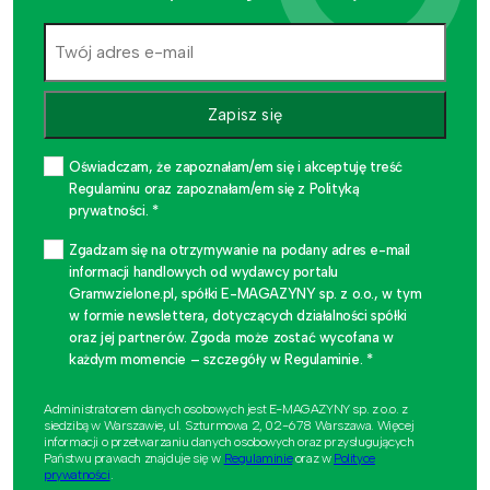
Zapisz się
Oświadczam, że zapoznałam/em się i akceptuję treść
Regulaminu oraz zapoznałam/em się z Polityką
prywatności. *
Zgadzam się na otrzymywanie na podany adres e-mail
informacji handlowych od wydawcy portalu
Gramwzielone.pl, spółki E-MAGAZYNY sp. z o.o., w tym
w formie newslettera, dotyczących działalności spółki
oraz jej partnerów. Zgoda może zostać wycofana w
każdym momencie – szczegóły w Regulaminie. *
Administratorem danych osobowych jest E-MAGAZYNY sp. z o.o. z
siedzibą w Warszawie, ul. Szturmowa 2, 02-678 Warszawa. Więcej
informacji o przetwarzaniu danych osobowych oraz przysługujących
Państwu prawach znajduje się w
Regulaminie
oraz w
Polityce
prywatności
.