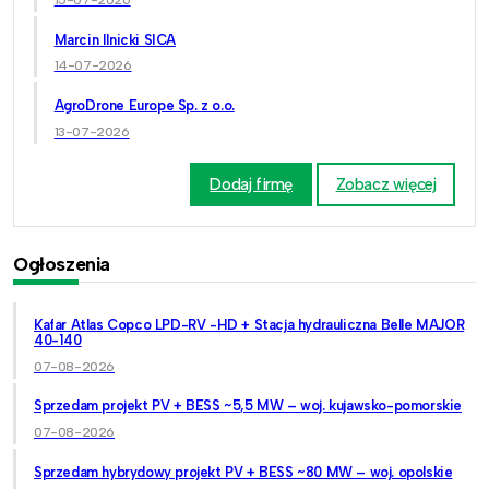
15-07-2026
Marcin Ilnicki SICA
14-07-2026
AgroDrone Europe Sp. z o.o.
13-07-2026
Dodaj firmę
Zobacz więcej
Ogłoszenia
Kafar Atlas Copco LPD-RV -HD + Stacja hydrauliczna Belle MAJOR
40-140
07-08-2026
Sprzedam projekt PV + BESS ~5,5 MW – woj. kujawsko-pomorskie
07-08-2026
Sprzedam hybrydowy projekt PV + BESS ~80 MW – woj. opolskie