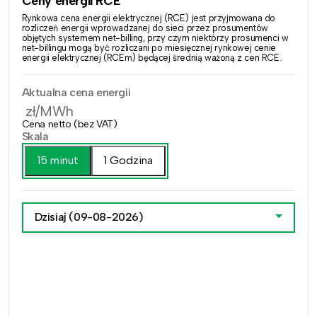
Ceny energii RCE
Rynkowa cena energii elektrycznej (RCE) jest przyjmowana do
rozliczeń energii wprowadzanej do sieci przez prosumentów
objętych systemem net-billing, przy czym niektórzy prosumenci w
net-billingu mogą być rozliczani po miesięcznej rynkowej cenie
energii elektrycznej (RCEm) będącej średnią ważoną z cen RCE.
Aktualna cena energii
zł/MWh
Cena netto (bez VAT)
Skala
15 minut
1 Godzina
Dzisiaj
(09-08-2026)