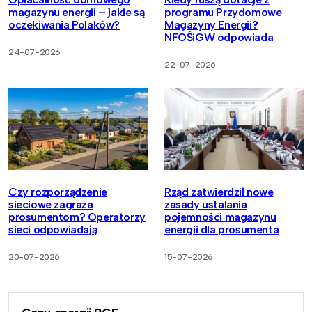
magazynu energii – jakie są
programu Przydomowe
oczekiwania Polaków?
Magazyny Energii?
NFOŚiGW odpowiada
24-07-2026
22-07-2026
Czy rozporządzenie
Rząd zatwierdził nowe
sieciowe zagraża
zasady ustalania
prosumentom? Operatorzy
pojemności magazynu
sieci odpowiadają
energii dla prosumenta
20-07-2026
15-07-2026