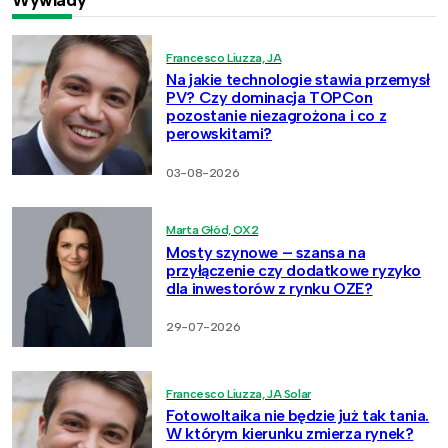
Francesco Liuzza, JA
Na jakie technologie stawia przemysł
PV? Czy dominacja TOPCon
pozostanie niezagrożona i co z
perowskitami?
03-08-2026
Marta Głód, OX2
Mosty szynowe – szansa na
przyłączenie czy dodatkowe ryzyko
dla inwestorów z rynku OZE?
29-07-2026
Francesco Liuzza, JA Solar
Fotowoltaika nie będzie już tak tania.
W którym kierunku zmierza rynek?