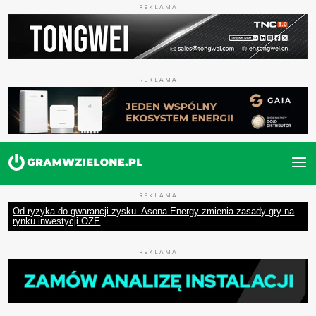
REKLAMA
REKLAMA
REKLAMA
Od ryzyka do gwarancji zysku. Asona Energy zmienia zasady gry na
rynku inwestycji OZE
REKLAMA