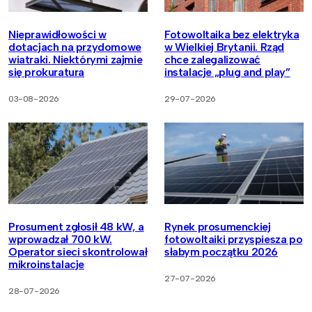
Nieprawidłowości w
Fotowoltaika bez elektryka
dotacjach na przydomowe
w Wielkiej Brytanii. Rząd
wiatraki. Niektórymi zajmie
chce zalegalizować
się prokuratura
instalacje „plug and play”
03-08-2026
29-07-2026
Prosument zgłosił 48 kW, a
Rynek prosumenckiej
wprowadzał 700 kW.
fotowoltaiki przyspiesza po
Operator sieci skontrolował
słabym początku 2026
mikroinstalacje
27-07-2026
28-07-2026