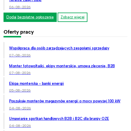
06-08-2026
Dodaj bezpłatne ogłoszenie
Zobacz więcej
Oferty pracy
Współpraca dla osób zarządzających zespołami sprzedaży
07-08-2026
Monter fotowoltaiki, ekipy monterskie, umowa zlecenie, B2B
07-08-2026
Ekipa monterska - banki energii
05-08-2026
Poszukuję monterów magazynów energii o mocy powyżej 100 kW
04-08-2026
Umawianie spotkań handlowych B2B i B2C dla branży OZE
04-08-2026