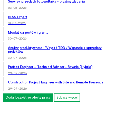
Serwisy, przeglądy fotowoltaika - przyjmę zlecenia
03-08-2026
BESS Expert
31-07-2026
Montaż carportów i gruntu
30-07-2026
Analizy produktywności PVsyst / TDD / Wsparcie z sprzedaży
projektów
30-07-2026
Project Engineer – Technical Advisor– Bavaria (Hybrid)
29-07-2026
Construction Project Engineer with Site and Remote Presence
29-07-2026
Dodaj bezpłatnie ofertę pracy
Zobacz więcej