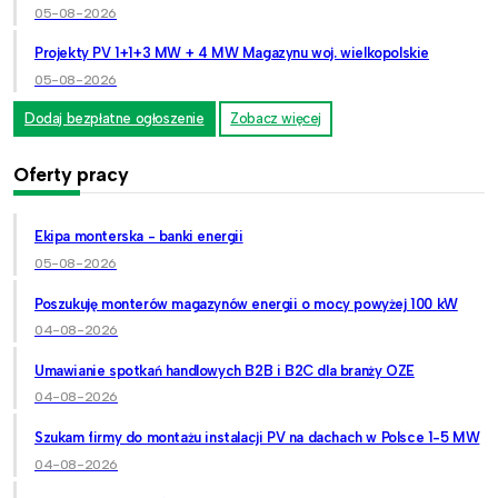
05-08-2026
Projekty PV 1+1+3 MW + 4 MW Magazynu woj. wielkopolskie
05-08-2026
Dodaj bezpłatne ogłoszenie
Zobacz więcej
Oferty pracy
Ekipa monterska - banki energii
05-08-2026
Poszukuję monterów magazynów energii o mocy powyżej 100 kW
04-08-2026
Umawianie spotkań handlowych B2B i B2C dla branży OZE
04-08-2026
Szukam firmy do montażu instalacji PV na dachach w Polsce 1-5 MW
04-08-2026