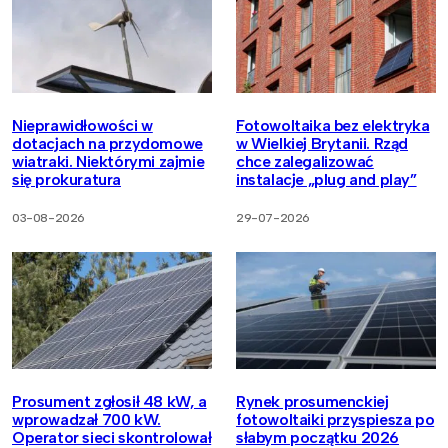
Nieprawidłowości w
Fotowoltaika bez elektryka
dotacjach na przydomowe
w Wielkiej Brytanii. Rząd
wiatraki. Niektórymi zajmie
chce zalegalizować
się prokuratura
instalacje „plug and play”
03-08-2026
29-07-2026
Prosument zgłosił 48 kW, a
Rynek prosumenckiej
wprowadzał 700 kW.
fotowoltaiki przyspiesza po
Operator sieci skontrolował
słabym początku 2026