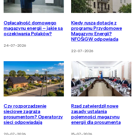
Opłacalność domowego
Kiedy ruszą dotacje z
magazynu energii – jakie są
programu Przydomowe
oczekiwania Polaków?
Magazyny Energii?
NFOŚiGW odpowiada
24-07-2026
22-07-2026
Czy rozporządzenie
Rząd zatwierdził nowe
sieciowe zagraża
zasady ustalania
prosumentom? Operatorzy
pojemności magazynu
sieci odpowiadają
energii dla prosumenta
20-07-2026
15-07-2026