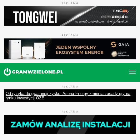
REKLAMA
REKLAMA
REKLAMA
Od ryzyka do gwarancji zysku. Asona Energy zmienia zasady gry na
rynku inwestycji OZE
REKLAMA