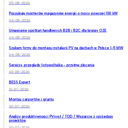
05-08-2026
Poszukuję monterów magazynów energii o mocy powyżej 100 kW
04-08-2026
Umawianie spotkań handlowych B2B i B2C dla branży OZE
04-08-2026
Szukam firmy do montażu instalacji PV na dachach w Polsce 1-5 MW
04-08-2026
Serwisy, przeglądy fotowoltaika - przyjmę zlecenia
03-08-2026
BESS Expert
31-07-2026
Montaż carportów i gruntu
30-07-2026
Analizy produktywności PVsyst / TDD / Wsparcie z sprzedaży
projektów
30-07-2026