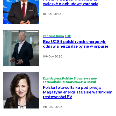
walczyć o odbudowę zaufania
10-06-2026
Ireneusz Kulka, EDP
Bez UC84 polski rynek energetyki
odnawialnej znalazłby się w impasie
09-06-2026
Ewa Magiera, Polskie Stowarzyszenie
Fotowoltaiki i Magazynowania Energii
Polska fotowoltaika pod presją.
Magazyny energii stają się warunkiem
rentowności PV
28-05-2026