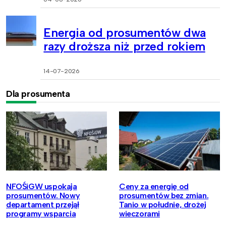
Energia od prosumentów dwa
razy droższa niż przed rokiem
14-07-2026
Dla prosumenta
NFOŚiGW uspokaja
Ceny za energię od
prosumentów. Nowy
prosumentów bez zmian.
departament przejął
Tanio w południe, drożej
programy wsparcia
wieczorami