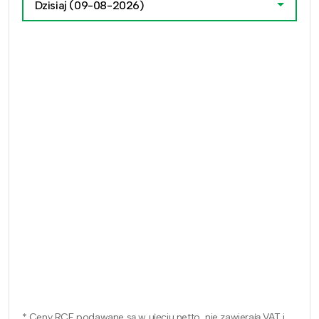
Dzisiaj
(09-08-2026)
* Ceny RCE podawane są w ujęciu netto, nie zawierają VAT i