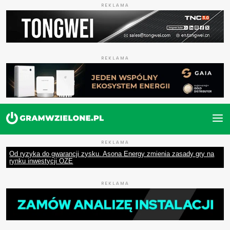
REKLAMA
REKLAMA
REKLAMA
Od ryzyka do gwarancji zysku. Asona Energy zmienia zasady gry na
rynku inwestycji OZE
REKLAMA