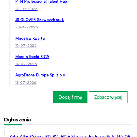
PTH Professional Talent Hub
23-07-2026
JS GLOVES Szewczyk sp. j.
20-07-2026
Mirosław Kwarta
15-07-2026
Marcin Ilnicki SICA
14-07-2026
AgroDrone Europe Sp. z o.o.
13-07-2026
Dodaj firmę
Zobacz więcej
Ogłoszenia
Kafar Atlas Copco LPD-RV -HD + Stacja hydrauliczna Belle MAJOR