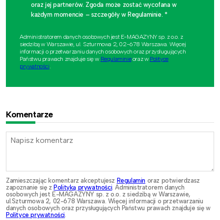
oraz jej partnerów. Zgoda może zostać wycofana w
każdym momencie – szczegóły w Regulaminie. *
Administratorem danych osobowych jest E-MAGAZYNY sp. z o.o. z
siedzibą w Warszawie, ul. Szturmowa 2, 02-678 Warszawa. Więcej
informacji o przetwarzaniu danych osobowych oraz przysługujących
Państwu prawach znajduje się w
Regulaminie
oraz w
Polityce
prywatności
.
Komentarze
Zamieszczając komentarz akceptujesz
Regulamin
oraz potwierdzasz
zapoznanie się z
Polityką prywatności
. Administratorem danych
osobowych jest E-MAGAZYNY sp. z o.o. z siedzibą w Warszawie,
ul.Szturmowa 2, 02-678 Warszawa. Więcej informacji o przetwarzaniu
danych osobowych oraz przysługujących Państwu prawach znajduje się w
Polityce prywatności
.