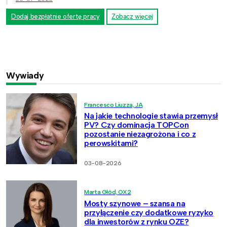
Dodaj bezpłatnie ofertę pracy
Zobacz więcej
Wywiady
Francesco Liuzza, JA
Na jakie technologie stawia przemysł
PV? Czy dominacja TOPCon
pozostanie niezagrożona i co z
perowskitami?
03-08-2026
Marta Głód, OX2
Mosty szynowe – szansa na
przyłączenie czy dodatkowe ryzyko
dla inwestorów z rynku OZE?