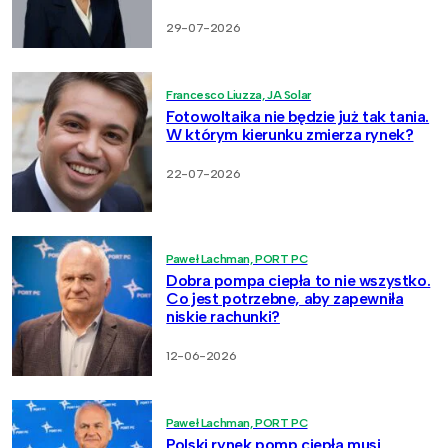
29-07-2026
Francesco Liuzza, JA Solar
Fotowoltaika nie będzie już tak tania.
W którym kierunku zmierza rynek?
22-07-2026
Paweł Lachman, PORT PC
Dobra pompa ciepła to nie wszystko.
Co jest potrzebne, aby zapewniła
niskie rachunki?
12-06-2026
Paweł Lachman, PORT PC
Polski rynek pomp ciepła musi