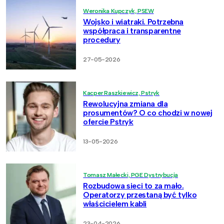
Weronika Kupczyk, PSEW
Wojsko i wiatraki. Potrzebna
współpraca i transparentne
procedury
27-05-2026
Kacper Raszkiewicz, Pstryk
Rewolucyjna zmiana dla
prosumentów? O co chodzi w nowej
ofercie Pstryk
13-05-2026
Tomasz Małecki, PGE Dystrybucja
Rozbudowa sieci to za mało.
Operatorzy przestaną być tylko
właścicielem kabli
23-04-2026