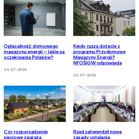
Opłacalność domowego
Kiedy ruszą dotacje z
magazynu energii – jakie są
programu Przydomowe
oczekiwania Polaków?
Magazyny Energii?
NFOŚiGW odpowiada
24-07-2026
22-07-2026
Czy rozporządzenie
Rząd zatwierdził nowe
sieciowe zagraża
zasady ustalania