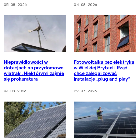
05-08-2026
04-08-2026
Nieprawidłowości w
Fotowoltaika bez elektryka
dotacjach na przydomowe
w Wielkiej Brytanii. Rząd
wiatraki. Niektórymi zajmie
chce zalegalizować
się prokuratura
instalacje „plug and play”
03-08-2026
29-07-2026