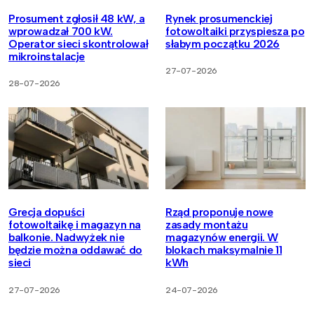
Prosument zgłosił 48 kW, a
Rynek prosumenckiej
wprowadzał 700 kW.
fotowoltaiki przyspiesza po
Operator sieci skontrolował
słabym początku 2026
mikroinstalacje
27-07-2026
28-07-2026
Grecja dopuści
Rząd proponuje nowe
fotowoltaikę i magazyn na
zasady montażu
balkonie. Nadwyżek nie
magazynów energii. W
będzie można oddawać do
blokach maksymalnie 11
sieci
kWh
27-07-2026
24-07-2026