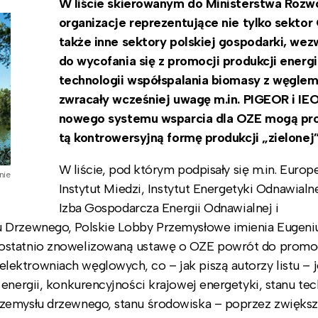
W liście skierowanym do Ministerstwa Rozw
organizacje reprezentujące nie tylko sektor 
także inne sektory polskiej gospodarki, wezw
do wycofania się z promocji produkcji energi
technologii współspalania biomasy z węglem
zwracały wcześniej uwagę m.in. PIGEOR i IEO
nowego systemu wsparcia dla OZE mogą p
tą kontrowersyjną formę produkcji „zielonej”
W liście, pod którym podpisały się m.in. Europe
nie
Instytut Miedzi, Instytut Energetyki Odnawialne
Izba Gospodarcza Energii Odnawialnej i
u Drzewnego, Polskie Lobby Przemysłowe imienia Eugeni
 ostatnio znowelizowaną ustawę o OZE powrót do promo
ektrowniach węglowych, co – jak piszą autorzy listu – j
energii, konkurencyjności krajowej energetyki, stanu te
rzemysłu drzewnego, stanu środowiska – poprzez zwięks