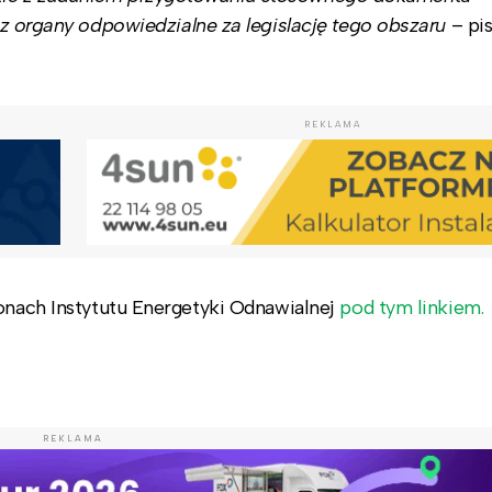
ez organy odpowiedzialne za legislację tego obszaru
– pi
REKLAMA
ronach Instytutu Energetyki Odnawialnej
pod tym linkiem.
REKLAMA