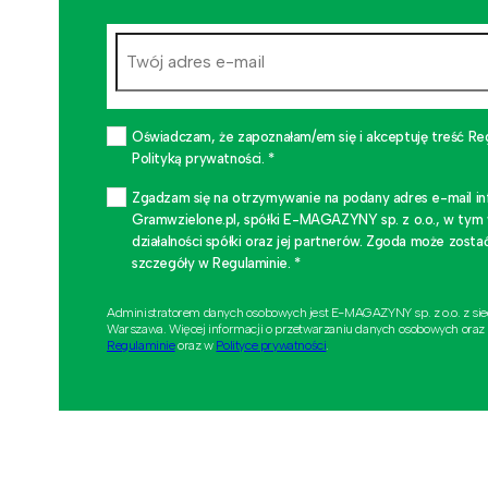
Oświadczam, że zapoznałam/em się i akceptuję treść Re
Polityką prywatności. *
Zgadzam się na otrzymywanie na podany adres e-mail i
Gramwzielone.pl, spółki E-MAGAZYNY sp. z o.o., w tym
działalności spółki oraz jej partnerów. Zgoda może zo
szczegóły w Regulaminie. *
Administratorem danych osobowych jest E-MAGAZYNY sp. z o.o. z si
Warszawa. Więcej informacji o przetwarzaniu danych osobowych oraz
Regulaminie
oraz w
Polityce prywatności
.