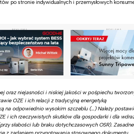
sztów po stronie indywidualnych i przemysłowych konsu
REKLAMA
REKLAMA
j oraz niejasności i niskiej jakości w pośpiechu tworzo
rawie OZE i ich relacji z tradycyjną energetyką
ką na odpowiednio wysokim szczeblu (…) Należy postaw
ZE i ich rzeczywistych skutków dla gospodarki i dla wdra
ci (przy słabości lub braku dotychczasowych OSR). Zasadn
zie z zadaniem przygotowania stosownego dokumentu