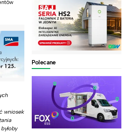
mentów
Polecane
nych
ić wniosek
żania
e byłoby