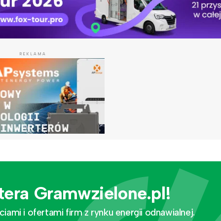
REKLAMA
tera Gramwzielone.pl!
mi i ofertami firm z rynku energii odnawialnej.