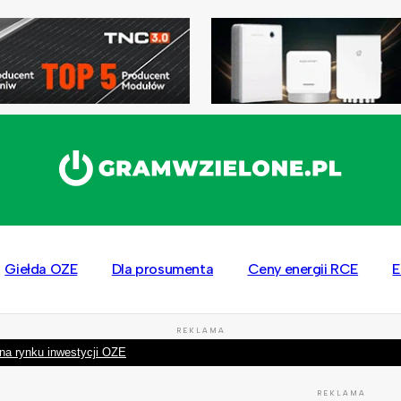
Giełda OZE
Dla prosumenta
Ceny energii RCE
E
REKLAMA
na rynku inwestycji OZE
REKLAMA