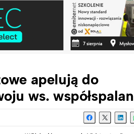
żowe apelują do
oju ws. współspalan