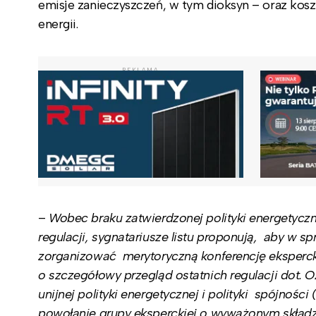
emisje zanieczyszczeń, w tym dioksyn – oraz ko
energii.
REKLAMA
–
Wobec braku zatwierdzonej polityki energetyczne
regulacji, sygnatariusze listu proponują, aby w sp
zorganizować merytoryczną konferencję eksperc
o szczegółowy przegląd ostatnich regulacji dot. O
unijnej polityki energetycznej i polityki spójnoś
powołanie grupy eksperckiej o wyważonym skład