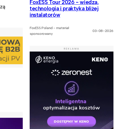
FoxESS Tour 2026 - wiedza,
szą
technologia i praktyka bliżej
instalatorów
FoxESS Poland - materiał
03-08-2026
sponsorowany
REKLAMA