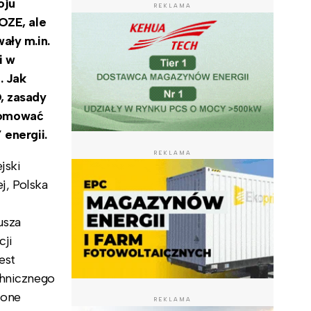
oju
REKLAMA
OZE, ale
ały m.in.
i w
. Jak
, zasady
romować
 energii.
REKLAMA
jski
j, Polska
usza
cji
est
chnicznego
zone
REKLAMA