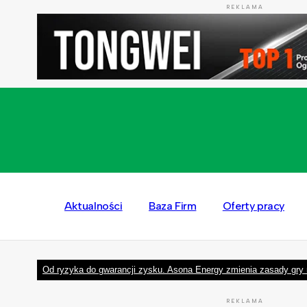
REKLAMA
Aktualności
Baza Firm
Oferty pracy
Od ryzyka do gwarancji zysku. Asona Energy zmienia zasady gry 
REKLAMA