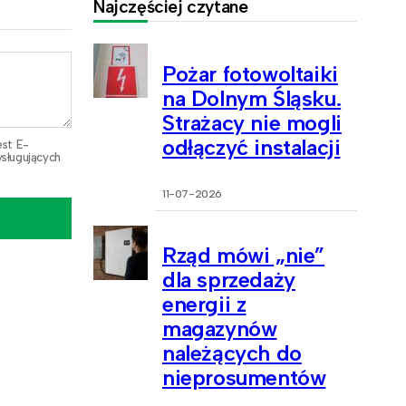
Najczęściej czytane
Pożar fotowoltaiki
na Dolnym Śląsku.
Strażacy nie mogli
odłączyć instalacji
est E-
sługujących
11-07-2026
Rząd mówi „nie”
dla sprzedaży
energii z
magazynów
należących do
nieprosumentów