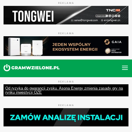
REKLAMA
REKLAMA
REKLAMA
Od ryzyka do gwarancji zysku. Asona Energy zmienia zasady gry na
rynku inwestycji OZE
REKLAMA