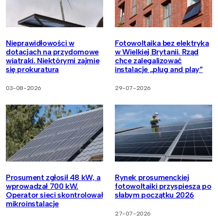
Nieprawidłowości w
Fotowoltaika bez elektryka
dotacjach na przydomowe
w Wielkiej Brytanii. Rząd
wiatraki. Niektórymi zajmie
chce zalegalizować
się prokuratura
instalacje „plug and play”
03-08-2026
29-07-2026
Prosument zgłosił 48 kW, a
Rynek prosumenckiej
wprowadzał 700 kW.
fotowoltaiki przyspiesza po
Operator sieci skontrolował
słabym początku 2026
mikroinstalacje
27-07-2026