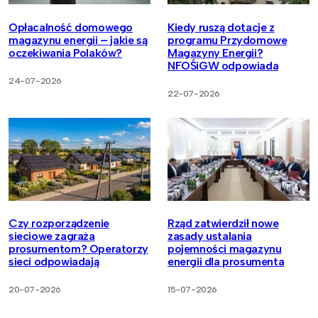
Opłacalność domowego
Kiedy ruszą dotacje z
magazynu energii – jakie są
programu Przydomowe
oczekiwania Polaków?
Magazyny Energii?
NFOŚiGW odpowiada
24-07-2026
22-07-2026
Czy rozporządzenie
Rząd zatwierdził nowe
sieciowe zagraża
zasady ustalania
prosumentom? Operatorzy
pojemności magazynu
sieci odpowiadają
energii dla prosumenta
20-07-2026
15-07-2026