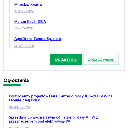
Mirosław Kwarta
15-07-2026
Marcin Ilnicki SICA
14-07-2026
AgroDrone Europe Sp. z o.o.
13-07-2026
Dodaj firmę
Zobacz więcej
Ogłoszenia
Poszukujemy projektów Data Center o mocy 100–200 MW na
terenie całej Polski
06-08-2026
Sprzedam lub wydzierżawię 64 ha ziemi klasy V i VI z
przeznaczeniem pod elektrownię PV