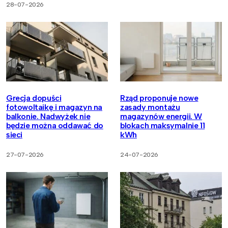
28-07-2026
Grecja dopuści
Rząd proponuje nowe
fotowoltaikę i magazyn na
zasady montażu
balkonie. Nadwyżek nie
magazynów energii. W
będzie można oddawać do
blokach maksymalnie 11
sieci
kWh
27-07-2026
24-07-2026