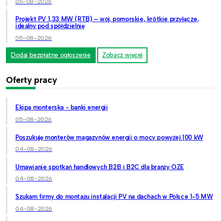
05-08-2026
Projekt PV 1,33 MW (RTB) – woj. pomorskie, krótkie przyłącze,
idealny pod spółdzielnię
05-08-2026
Dodaj bezpłatne ogłoszenie
Zobacz więcej
Oferty pracy
Ekipa monterska - banki energii
05-08-2026
Poszukuję monterów magazynów energii o mocy powyżej 100 kW
04-08-2026
Umawianie spotkań handlowych B2B i B2C dla branży OZE
04-08-2026
Szukam firmy do montażu instalacji PV na dachach w Polsce 1-5 MW
04-08-2026