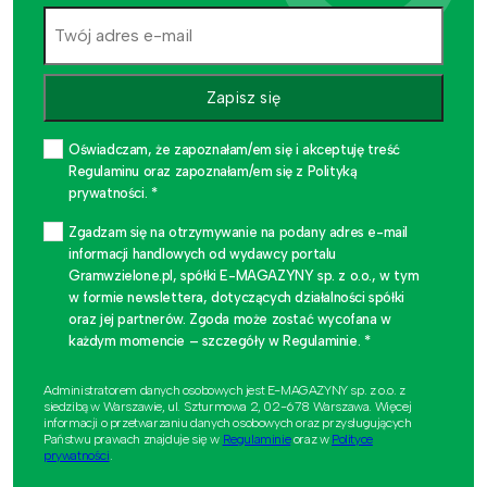
Zapisz się
Oświadczam, że zapoznałam/em się i akceptuję treść
Regulaminu oraz zapoznałam/em się z Polityką
prywatności. *
Zgadzam się na otrzymywanie na podany adres e-mail
informacji handlowych od wydawcy portalu
Gramwzielone.pl, spółki E-MAGAZYNY sp. z o.o., w tym
w formie newslettera, dotyczących działalności spółki
oraz jej partnerów. Zgoda może zostać wycofana w
każdym momencie – szczegóły w Regulaminie. *
Administratorem danych osobowych jest E-MAGAZYNY sp. z o.o. z
siedzibą w Warszawie, ul. Szturmowa 2, 02-678 Warszawa. Więcej
informacji o przetwarzaniu danych osobowych oraz przysługujących
Państwu prawach znajduje się w
Regulaminie
oraz w
Polityce
prywatności
.