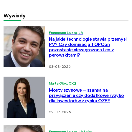
Wywiady
Francesco Liuzza, JA
Na jakie technologie stawia przemysł
PV? Czy dominacja TOPCon
pozostanie niezagrożona i co z
perowskitami?
03-08-2026
Marta Głód, OX2
Mosty szynowe – szansa na
przyłączenie czy dodatkowe ryzyko
dla inwestorów z rynku OZE?
29-07-2026
Francesco Liuzza, JA Solar