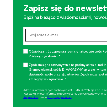
Zapisz się do newslet
Bądź na bieżąco z wiadomościami, nowościa
Oświadczam, że zapoznałam/em się i akceptuję treść Re
Polityką prywatności. *
Zgadzam się na otrzymywanie na podany adres e-mail i
Gramwzielone.pl, spółki E-MAGAZYNY sp. z o.o., w tym
działalności spółki oraz jej partnerów. Zgoda może zo
szczegóły w Regulaminie. *
Administratorem danych osobowych jest E-MAGAZYNY sp. z o.o. z si
Warszawa. Więcej informacji o przetwarzaniu danych osobowych oraz
Regulaminie
oraz w
Polityce prywatności
.