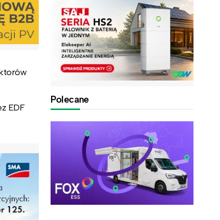
aktorów
Polecane
ez EDF