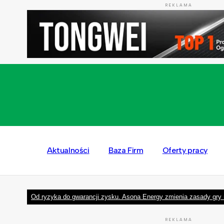
REKLAMA
Aktualności
Baza Firm
Oferty pracy
Od ryzyka do gwarancji zysku. Asona Energy zmienia zasady gry 
REKLAMA