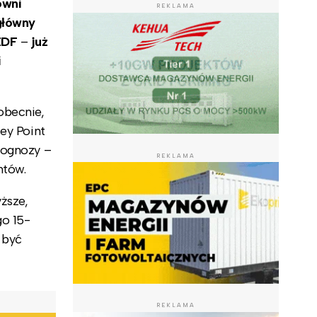
owni
REKLAMA
 główny
 EDF
–
już
i
obecnie,
ey Point
rognozy –
REKLAMA
ntów.
ższe,
go 15-
 być
REKLAMA