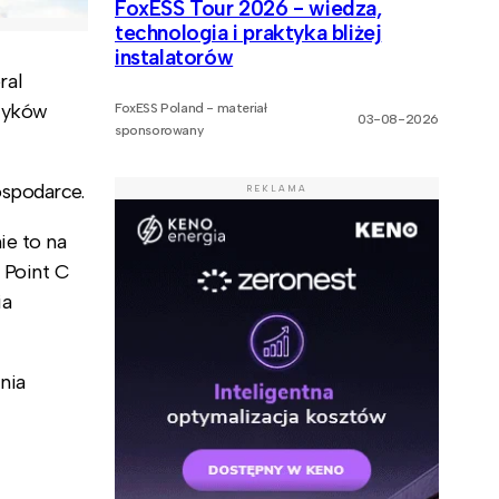
FoxESS Tour 2026 - wiedza,
technologia i praktyka bliżej
instalatorów
ral
czyków
FoxESS Poland - materiał
03-08-2026
sponsorowany
ospodarce.
REKLAMA
ie to na
 Point C
ia
nia