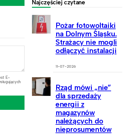
Najczęściej czytane
Pożar fotowoltaiki
na Dolnym Śląsku.
Strażacy nie mogli
odłączyć instalacji
11-07-2026
est E-
sługujących
Rząd mówi „nie”
dla sprzedaży
energii z
magazynów
należących do
nieprosumentów