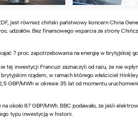
DF, jest również chiński państwowy koncern China Gene
roc. udziałów. Bez finansowego wsparcia ze strony Chiń
jać 7 proc. zapotrzebowania na energię w brytyjskiej g
tej inwestycji Francuzi zaznaczyli od razu, że nie wpłyn
z brytyjskim rządem, w ramach którego właściciel Hinkley
 92,5 GBP/MWh w okresie 35 lat od momentu uruchomien
ię na około 87 GBP/MWh. BBC podawało, że jeśli elektrow
go typu inwestycją w historii.