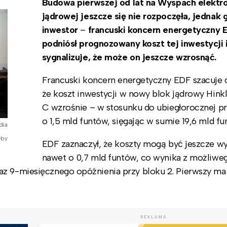
Budowa pierwszej od lat na Wyspach elektr
jądrowej jeszcze się nie rozpoczęła, jednak
inwestor
–
francuski koncern energetyczny
podniósł prognozowany koszt tej inwestycji 
sygnalizuje, że może on jeszcze wzrosnąć.
Francuski koncern energetyczny EDF szacuje 
że koszt inwestycji w nowy blok jądrowy Hinkl
C wzrośnie – w stosunku do ubiegłorocznej p
o 1,5 mld funtów, sięgając w sumie 19,6 mld fu
dia
-by
EDF zaznaczył, że koszty mogą być jeszcze wy
nawet o 0,7 mld funtów, co wynika z możliwe
az 9-miesięcznego opóźnienia przy bloku 2. Pierwszy ma
REKLAMA