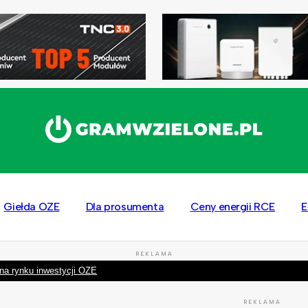
Giełda OZE
Dla prosumenta
Ceny energii RCE
E
REKLAMA
na rynku inwestycji OZE
REKLAMA