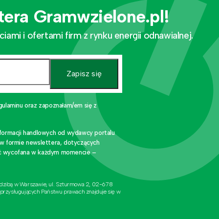
tera Gramwzielone.pl!
mi i ofertami firm z rynku energii odnawialnej.
Zapisz się
gulaminu oraz zapoznałam/em się z
nformacji handlowych od wydawcy portalu
 w formie newslettera, dotyczących
stać wycofana w każdym momencie –
edzibą w Warszawie, ul. Szturmowa 2, 02-678
 przysługujących Państwu prawach znajduje się w