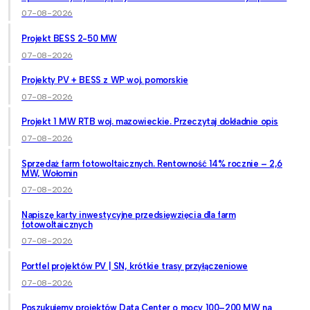
07-08-2026
Projekt BESS 2-50 MW
07-08-2026
Projekty PV + BESS z WP woj. pomorskie
07-08-2026
Projekt 1 MW RTB woj. mazowieckie. Przeczytaj dokładnie opis
07-08-2026
Sprzedaż farm fotowoltaicznych. Rentowność 14% rocznie – 2,6
MW, Wołomin
07-08-2026
Napiszę karty inwestycyjne przedsięwzięcia dla farm
fotowoltaicznych
07-08-2026
Portfel projektów PV | SN, krótkie trasy przyłączeniowe
07-08-2026
Poszukujemy projektów Data Center o mocy 100–200 MW na