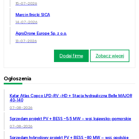
15-07-2026
Marcin Ilnicki SICA
14-07-2026
AgroDrone Europe Sp. z o.o.
13-07-2026
Dodaj firmę
Zobacz więcej
Ogłoszenia
Kafar Atlas Copco LPD-RV -HD + Stacja hydrauliczna Belle MAJOR
40-140
07-08-2026
Sprzedam projekt PV + BESS ~5,5 MW – woj. kujawsko-pomorskie
07-08-2026
Sprzedam hybrydowy projekt PV + BESS ~80 MW – woj. opolskie