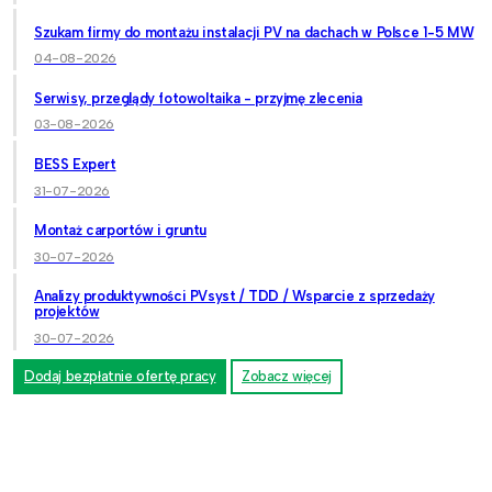
Szukam firmy do montażu instalacji PV na dachach w Polsce 1-5 MW
04-08-2026
Serwisy, przeglądy fotowoltaika - przyjmę zlecenia
03-08-2026
BESS Expert
31-07-2026
Montaż carportów i gruntu
30-07-2026
Analizy produktywności PVsyst / TDD / Wsparcie z sprzedaży
projektów
30-07-2026
Dodaj bezpłatnie ofertę pracy
Zobacz więcej