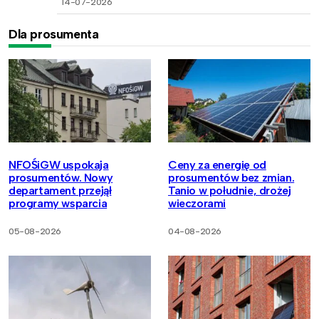
14-07-2026
Dla prosumenta
NFOŚiGW uspokaja
Ceny za energię od
prosumentów. Nowy
prosumentów bez zmian.
departament przejął
Tanio w południe, drożej
programy wsparcia
wieczorami
05-08-2026
04-08-2026