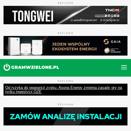
REKLAMA
REKLAMA
REKLAMA
Od ryzyka do gwarancji zysku. Asona Energy zmienia zasady gry na
rynku inwestycji OZE
REKLAMA