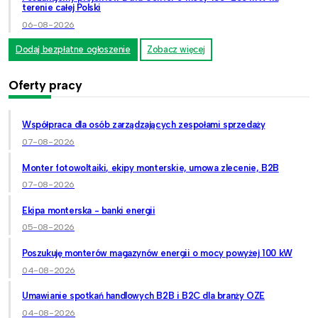
terenie całej Polski
06-08-2026
Dodaj bezpłatne ogłoszenie
Zobacz więcej
Oferty pracy
Współpraca dla osób zarządzających zespołami sprzedaży
07-08-2026
Monter fotowoltaiki, ekipy monterskie, umowa zlecenie, B2B
07-08-2026
Ekipa monterska - banki energii
05-08-2026
Poszukuję monterów magazynów energii o mocy powyżej 100 kW
04-08-2026
Umawianie spotkań handlowych B2B i B2C dla branży OZE
04-08-2026