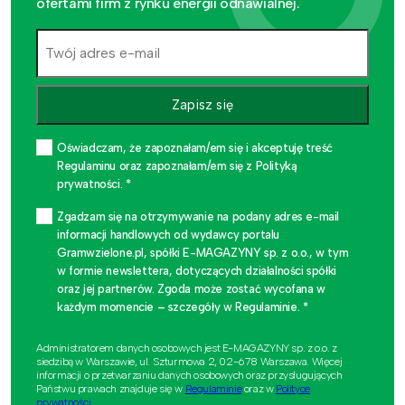
ofertami firm z rynku energii odnawialnej.
Zapisz się
Oświadczam, że zapoznałam/em się i akceptuję treść
Regulaminu oraz zapoznałam/em się z Polityką
prywatności. *
Zgadzam się na otrzymywanie na podany adres e-mail
informacji handlowych od wydawcy portalu
Gramwzielone.pl, spółki E-MAGAZYNY sp. z o.o., w tym
w formie newslettera, dotyczących działalności spółki
oraz jej partnerów. Zgoda może zostać wycofana w
każdym momencie – szczegóły w Regulaminie. *
Administratorem danych osobowych jest E-MAGAZYNY sp. z o.o. z
siedzibą w Warszawie, ul. Szturmowa 2, 02-678 Warszawa. Więcej
informacji o przetwarzaniu danych osobowych oraz przysługujących
Państwu prawach znajduje się w
Regulaminie
oraz w
Polityce
prywatności
.