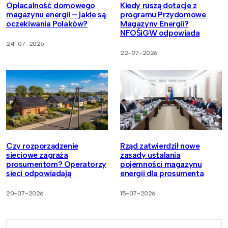
Opłacalność domowego
Kiedy ruszą dotacje z
magazynu energii – jakie są
programu Przydomowe
oczekiwania Polaków?
Magazyny Energii?
NFOŚiGW odpowiada
24-07-2026
22-07-2026
Czy rozporządzenie
Rząd zatwierdził nowe
sieciowe zagraża
zasady ustalania
prosumentom? Operatorzy
pojemności magazynu
sieci odpowiadają
energii dla prosumenta
20-07-2026
15-07-2026