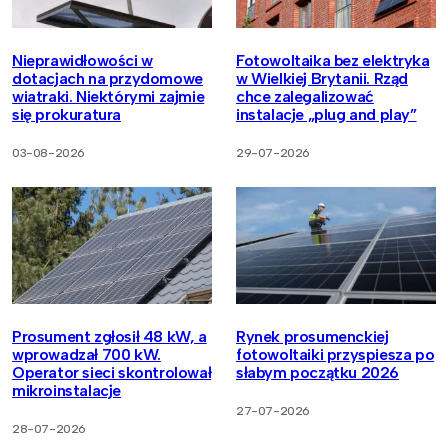
Nieprawidłowości w
Fotowoltaika bez elektryka
dotacjach na przydomowe
w Wielkiej Brytanii. Rząd
wiatraki. Niektórymi zajmie
chce zalegalizować
się prokuratura
instalacje „plug and play”
03-08-2026
29-07-2026
Prosument zgłosił 48 kW, a
Rynek prosumenckiej
wprowadzał 700 kW.
fotowoltaiki przyspiesza po
Operator sieci skontrolował
słabym początku 2026
mikroinstalacje
27-07-2026
28-07-2026