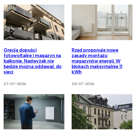
Grecja dopuści
Rząd proponuje nowe
fotowoltaikę i magazyn na
zasady montażu
balkonie. Nadwyżek nie
magazynów energii. W
będzie można oddawać do
blokach maksymalnie 11
sieci
kWh
27-07-2026
24-07-2026