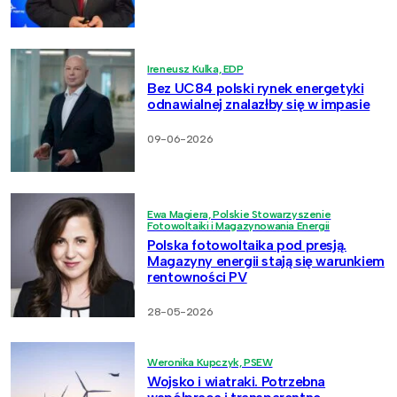
Ireneusz Kulka, EDP
Bez UC84 polski rynek energetyki
odnawialnej znalazłby się w impasie
09-06-2026
Ewa Magiera, Polskie Stowarzyszenie
Fotowoltaiki i Magazynowania Energii
Polska fotowoltaika pod presją.
Magazyny energii stają się warunkiem
rentowności PV
28-05-2026
Weronika Kupczyk, PSEW
Wojsko i wiatraki. Potrzebna