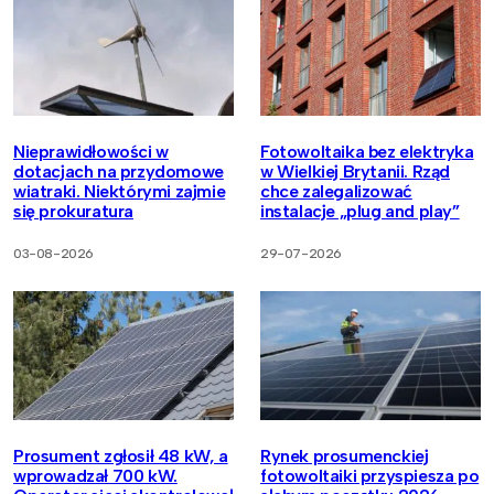
Nieprawidłowości w
Fotowoltaika bez elektryka
dotacjach na przydomowe
w Wielkiej Brytanii. Rząd
wiatraki. Niektórymi zajmie
chce zalegalizować
się prokuratura
instalacje „plug and play”
03-08-2026
29-07-2026
Prosument zgłosił 48 kW, a
Rynek prosumenckiej
wprowadzał 700 kW.
fotowoltaiki przyspiesza po