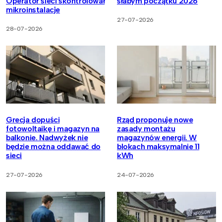
Operator sieci skontrolował
słabym początku 2026
mikroinstalacje
27-07-2026
28-07-2026
Grecja dopuści
Rząd proponuje nowe
fotowoltaikę i magazyn na
zasady montażu
balkonie. Nadwyżek nie
magazynów energii. W
będzie można oddawać do
blokach maksymalnie 11
sieci
kWh
27-07-2026
24-07-2026