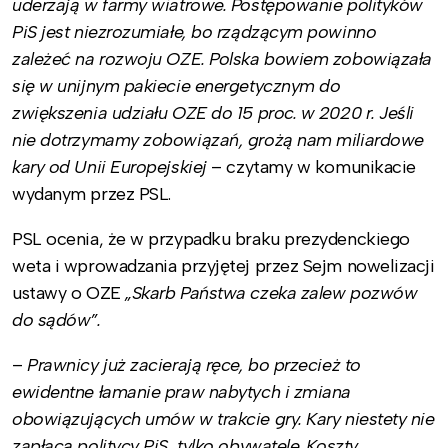
uderzają w farmy wiatrowe. Postępowanie polityków
PiS jest niezrozumiałe, bo rządzącym powinno
zależeć na rozwoju OZE. Polska bowiem zobowiązała
się w unijnym pakiecie energetycznym do
zwiększenia udziału OZE do 15 proc. w 2020 r. Jeśli
nie dotrzymamy zobowiązań, grożą nam miliardowe
kary od Unii Europejskiej
– czytamy w komunikacie
wydanym przez PSL.
PSL ocenia, że w przypadku braku prezydenckiego
weta i wprowadzania przyjętej przez Sejm nowelizacji
ustawy o OZE
„Skarb Państwa czeka zalew pozwów
do sądów”.
–
Prawnicy już zacierają ręce, bo przecież to
ewidentne łamanie praw nabytych i zmiana
obowiązujących umów w trakcie gry. Kary niestety nie
zapłacą politycy PiS, tylko obywatele. Koszty