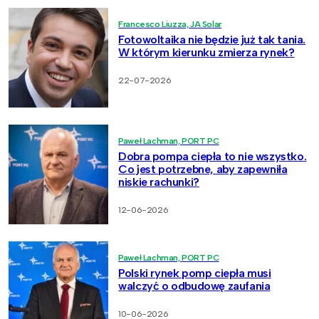
Francesco Liuzza, JA Solar
Fotowoltaika nie będzie już tak tania.
W którym kierunku zmierza rynek?
22-07-2026
Paweł Lachman, PORT PC
Dobra pompa ciepła to nie wszystko.
Co jest potrzebne, aby zapewniła
niskie rachunki?
12-06-2026
Paweł Lachman, PORT PC
Polski rynek pomp ciepła musi
walczyć o odbudowę zaufania
10-06-2026