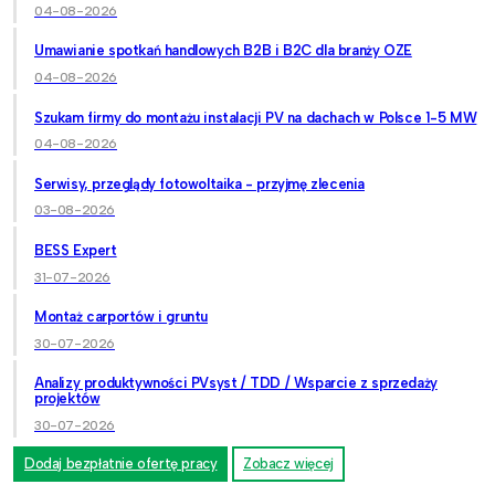
04-08-2026
Umawianie spotkań handlowych B2B i B2C dla branży OZE
04-08-2026
Szukam firmy do montażu instalacji PV na dachach w Polsce 1-5 MW
04-08-2026
Serwisy, przeglądy fotowoltaika - przyjmę zlecenia
03-08-2026
BESS Expert
31-07-2026
Montaż carportów i gruntu
30-07-2026
Analizy produktywności PVsyst / TDD / Wsparcie z sprzedaży
projektów
30-07-2026
Dodaj bezpłatnie ofertę pracy
Zobacz więcej