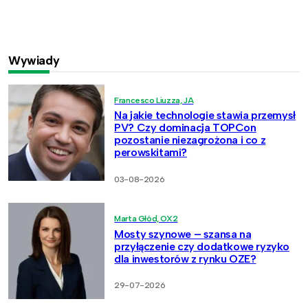
Wywiady
Francesco Liuzza, JA
Na jakie technologie stawia przemysł
PV? Czy dominacja TOPCon
pozostanie niezagrożona i co z
perowskitami?
03-08-2026
Marta Głód, OX2
Mosty szynowe – szansa na
przyłączenie czy dodatkowe ryzyko
dla inwestorów z rynku OZE?
29-07-2026