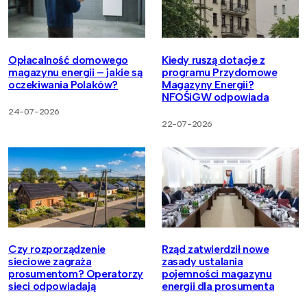
Opłacalność domowego
Kiedy ruszą dotacje z
magazynu energii – jakie są
programu Przydomowe
oczekiwania Polaków?
Magazyny Energii?
NFOŚiGW odpowiada
24-07-2026
22-07-2026
Czy rozporządzenie
Rząd zatwierdził nowe
sieciowe zagraża
zasady ustalania
prosumentom? Operatorzy
pojemności magazynu
sieci odpowiadają
energii dla prosumenta