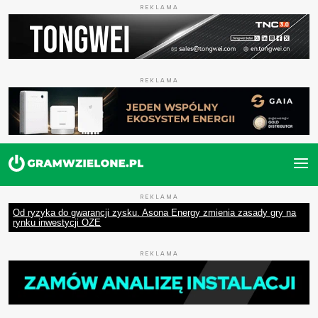
REKLAMA
REKLAMA
REKLAMA
Od ryzyka do gwarancji zysku. Asona Energy zmienia zasady gry na
rynku inwestycji OZE
REKLAMA