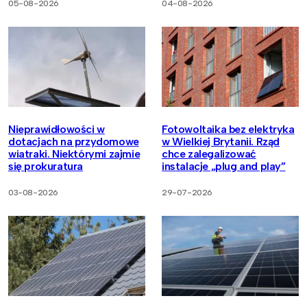
05-08-2026
04-08-2026
Nieprawidłowości w
Fotowoltaika bez elektryka
dotacjach na przydomowe
w Wielkiej Brytanii. Rząd
wiatraki. Niektórymi zajmie
chce zalegalizować
się prokuratura
instalacje „plug and play”
03-08-2026
29-07-2026