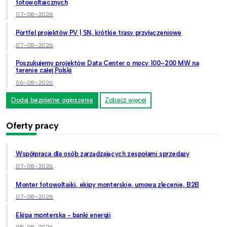
fotowoltaicznych
07-08-2026
Portfel projektów PV | SN, krótkie trasy przyłączeniowe
07-08-2026
Poszukujemy projektów Data Center o mocy 100–200 MW na
terenie całej Polski
06-08-2026
Dodaj bezpłatne ogłoszenie
Zobacz więcej
Oferty pracy
Współpraca dla osób zarządzających zespołami sprzedaży
07-08-2026
Monter fotowoltaiki, ekipy monterskie, umowa zlecenie, B2B
07-08-2026
Ekipa monterska - banki energii