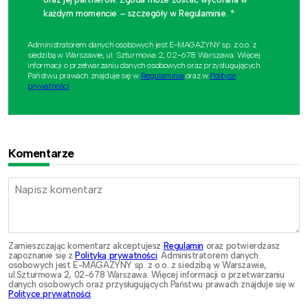
każdym momencie – szczegóły w Regulaminie. *
Administratorem danych osobowych jest E-MAGAZYNY sp. z o.o. z
siedzibą w Warszawie, ul. Szturmowa 2, 02-678 Warszawa. Więcej
informacji o przetwarzaniu danych osobowych oraz przysługujących
Państwu prawach znajduje się w
Regulaminie
oraz w
Polityce
prywatności
.
Komentarze
Zamieszczając komentarz akceptujesz
Regulamin
oraz potwierdzasz
zapoznanie się z
Polityką prywatności
. Administratorem danych
osobowych jest E-MAGAZYNY sp. z o.o. z siedzibą w Warszawie,
ul.Szturmowa 2, 02-678 Warszawa. Więcej informacji o przetwarzaniu
danych osobowych oraz przysługujących Państwu prawach znajduje się w
Polityce prywatności
.