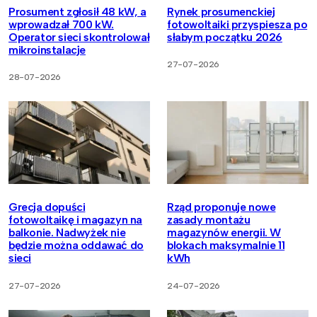
Prosument zgłosił 48 kW, a
Rynek prosumenckiej
wprowadzał 700 kW.
fotowoltaiki przyspiesza po
Operator sieci skontrolował
słabym początku 2026
mikroinstalacje
27-07-2026
28-07-2026
Grecja dopuści
Rząd proponuje nowe
fotowoltaikę i magazyn na
zasady montażu
balkonie. Nadwyżek nie
magazynów energii. W
będzie można oddawać do
blokach maksymalnie 11
sieci
kWh
27-07-2026
24-07-2026