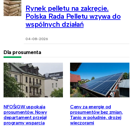
Rynek pelletu na zakręcie.
Polska Rada Pelletu wzywa do
wspólnych działań
04-08-2026
Dla prosumenta
NFOŚiGW uspokaja
Ceny za energię od
prosumentów. Nowy
prosumentów bez zmian.
departament przejął
Tanio w południe, drożej
programy wsparcia
wieczorami