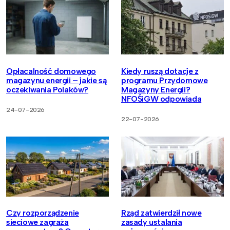
Opłacalność domowego
Kiedy ruszą dotacje z
magazynu energii – jakie są
programu Przydomowe
oczekiwania Polaków?
Magazyny Energii?
NFOŚiGW odpowiada
24-07-2026
22-07-2026
Czy rozporządzenie
Rząd zatwierdził nowe
sieciowe zagraża
zasady ustalania