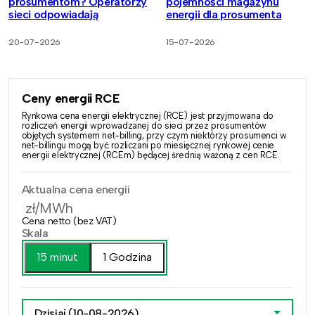
prosumentom? Operatorzy
pojemności magazynu
sieci odpowiadają
energii dla prosumenta
20-07-2026
15-07-2026
Ceny energii RCE
Rynkowa cena energii elektrycznej (RCE) jest przyjmowana do
rozliczeń energii wprowadzanej do sieci przez prosumentów
objętych systemem net-billing, przy czym niektórzy prosumenci w
net-billingu mogą być rozliczani po miesięcznej rynkowej cenie
energii elektrycznej (RCEm) będącej średnią ważoną z cen RCE.
Aktualna cena energii
zł/MWh
Cena netto (bez VAT)
Skala
15 minut
1 Godzina
Dzisiaj
(10-08-2026)