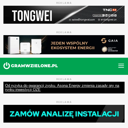
REKLAMA
REKLAMA
REKLAMA
Od ryzyka do gwarancji zysku. Asona Energy zmienia zasady gry na
rynku inwestycji OZE
REKLAMA