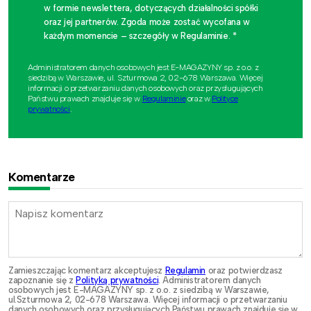
w formie newslettera, dotyczących działalności spółki
oraz jej partnerów. Zgoda może zostać wycofana w
każdym momencie – szczegóły w Regulaminie. *
Administratorem danych osobowych jest E-MAGAZYNY sp. z o.o. z
siedzibą w Warszawie, ul. Szturmowa 2, 02-678 Warszawa. Więcej
informacji o przetwarzaniu danych osobowych oraz przysługujących
Państwu prawach znajduje się w
Regulaminie
oraz w
Polityce
prywatności
.
Komentarze
Zamieszczając komentarz akceptujesz
Regulamin
oraz potwierdzasz
zapoznanie się z
Polityką prywatności
. Administratorem danych
osobowych jest E-MAGAZYNY sp. z o.o. z siedzibą w Warszawie,
ul.Szturmowa 2, 02-678 Warszawa. Więcej informacji o przetwarzaniu
danych osobowych oraz przysługujących Państwu prawach znajduje się w