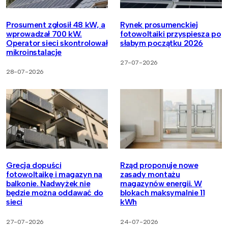
Prosument zgłosił 48 kW, a
Rynek prosumenckiej
wprowadzał 700 kW.
fotowoltaiki przyspiesza po
Operator sieci skontrolował
słabym początku 2026
mikroinstalacje
27-07-2026
28-07-2026
Grecja dopuści
Rząd proponuje nowe
fotowoltaikę i magazyn na
zasady montażu
balkonie. Nadwyżek nie
magazynów energii. W
będzie można oddawać do
blokach maksymalnie 11
sieci
kWh
27-07-2026
24-07-2026