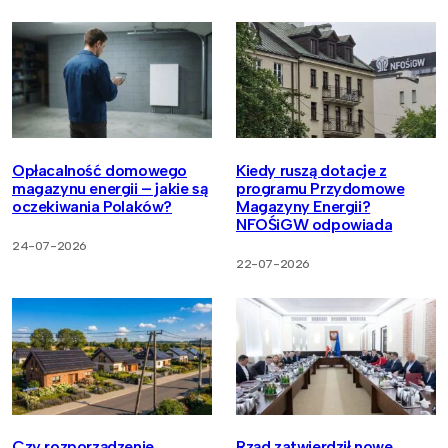
Opłacalność domowego
Kiedy ruszą dotacje z
magazynu energii – jakie są
programu Przydomowe
oczekiwania Polaków?
Magazyny Energii?
NFOŚiGW odpowiada
24-07-2026
22-07-2026
Czy rozporządzenie
Rząd zatwierdził nowe