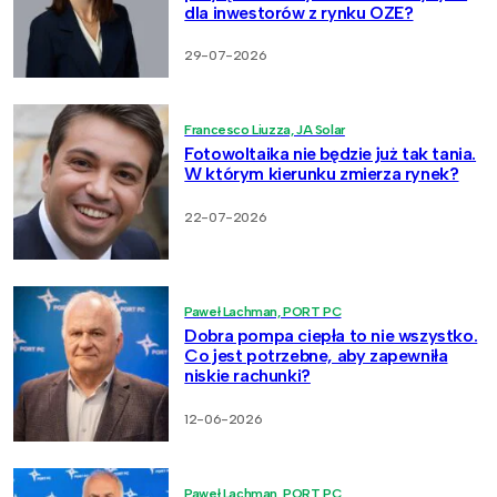
dla inwestorów z rynku OZE?
29-07-2026
Francesco Liuzza, JA Solar
Fotowoltaika nie będzie już tak tania.
W którym kierunku zmierza rynek?
22-07-2026
Paweł Lachman, PORT PC
Dobra pompa ciepła to nie wszystko.
Co jest potrzebne, aby zapewniła
niskie rachunki?
12-06-2026
Paweł Lachman, PORT PC