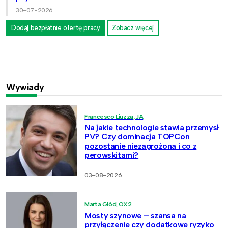
30-07-2026
Dodaj bezpłatnie ofertę pracy
Zobacz więcej
Wywiady
Francesco Liuzza, JA
Na jakie technologie stawia przemysł
PV? Czy dominacja TOPCon
pozostanie niezagrożona i co z
perowskitami?
03-08-2026
Marta Głód, OX2
Mosty szynowe – szansa na
przyłączenie czy dodatkowe ryzyko