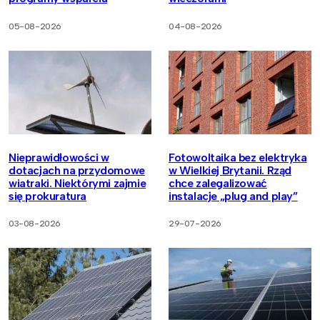
05-08-2026
04-08-2026
Nieprawidłowości w
Fotowoltaika bez elektryka
dotacjach na przydomowe
w Wielkiej Brytanii. Rząd
wiatraki. Niektórymi zajmie
chce zalegalizować
się prokuratura
instalacje „plug and play”
03-08-2026
29-07-2026