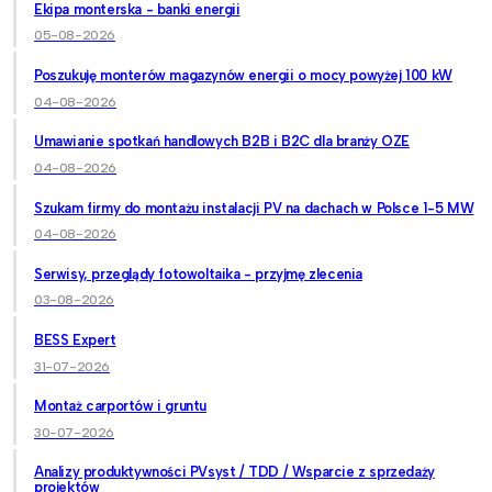
Ekipa monterska - banki energii
05-08-2026
Poszukuję monterów magazynów energii o mocy powyżej 100 kW
04-08-2026
Umawianie spotkań handlowych B2B i B2C dla branży OZE
04-08-2026
Szukam firmy do montażu instalacji PV na dachach w Polsce 1-5 MW
04-08-2026
Serwisy, przeglądy fotowoltaika - przyjmę zlecenia
03-08-2026
BESS Expert
31-07-2026
Montaż carportów i gruntu
30-07-2026
Analizy produktywności PVsyst / TDD / Wsparcie z sprzedaży
projektów