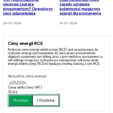
sieciowe zagraża
zasady ustalania
prosumentom? Operatorzy
pojemności magazynu
sieci odpowiadają
energii dla prosumenta
20-07-2026
15-07-2026
Ceny energii RCE
Rynkowa cena energii elektrycznej (RCE) jest przyjmowana do
rozliczeń energii wprowadzanej do sieci przez prosumentów
objętych systemem net-billing, przy czym niektórzy prosumenci w
net-billingu mogą być rozliczani po miesięcznej rynkowej cenie
energii elektrycznej (RCEm) będącej średnią ważoną z cen RCE.
Aktualna cena energii
zł/MWh
Cena netto (bez VAT)
Skala
15 minut
1 Godzina