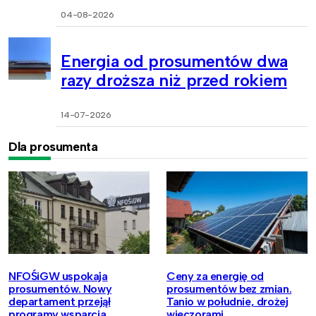
04-08-2026
Energia od prosumentów dwa
razy droższa niż przed rokiem
14-07-2026
Dla prosumenta
NFOŚiGW uspokaja
Ceny za energię od
prosumentów. Nowy
prosumentów bez zmian.
departament przejął
Tanio w południe, drożej
programy wsparcia
wieczorami