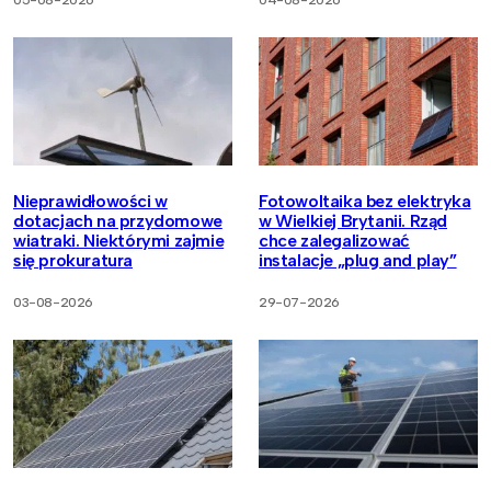
05-08-2026
04-08-2026
Nieprawidłowości w
Fotowoltaika bez elektryka
dotacjach na przydomowe
w Wielkiej Brytanii. Rząd
wiatraki. Niektórymi zajmie
chce zalegalizować
się prokuratura
instalacje „plug and play”
03-08-2026
29-07-2026