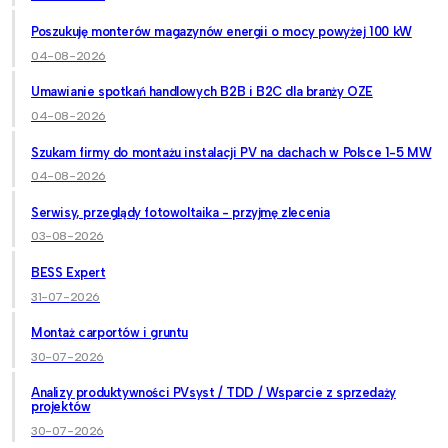
Poszukuję monterów magazynów energii o mocy powyżej 100 kW
04-08-2026
Umawianie spotkań handlowych B2B i B2C dla branży OZE
04-08-2026
Szukam firmy do montażu instalacji PV na dachach w Polsce 1-5 MW
04-08-2026
Serwisy, przeglądy fotowoltaika - przyjmę zlecenia
03-08-2026
BESS Expert
31-07-2026
Montaż carportów i gruntu
30-07-2026
Analizy produktywności PVsyst / TDD / Wsparcie z sprzedaży
projektów
30-07-2026