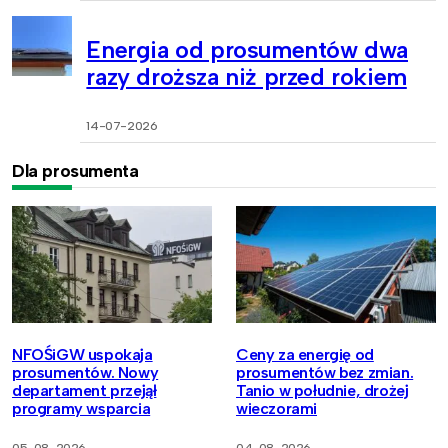
Energia od prosumentów dwa
razy droższa niż przed rokiem
14-07-2026
Dla prosumenta
NFOŚiGW uspokaja
Ceny za energię od
prosumentów. Nowy
prosumentów bez zmian.
departament przejął
Tanio w południe, drożej
programy wsparcia
wieczorami