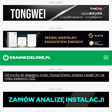
REKLAMA
REKLAMA
REKLAMA
Od ryzyka do gwarancji zysku. Asona Energy zmienia zasady gry na
rynku inwestycji OZE
REKLAMA