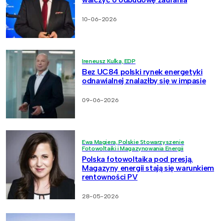
10-06-2026
Ireneusz Kulka, EDP
Bez UC84 polski rynek energetyki
odnawialnej znalazłby się w impasie
09-06-2026
Ewa Magiera, Polskie Stowarzyszenie
Fotowoltaiki i Magazynowania Energii
Polska fotowoltaika pod presją.
Magazyny energii stają się warunkiem
rentowności PV
28-05-2026