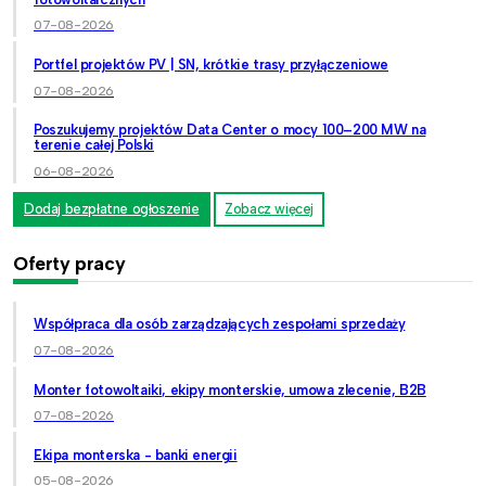
07-08-2026
Portfel projektów PV | SN, krótkie trasy przyłączeniowe
07-08-2026
Poszukujemy projektów Data Center o mocy 100–200 MW na
terenie całej Polski
06-08-2026
Dodaj bezpłatne ogłoszenie
Zobacz więcej
Oferty pracy
Współpraca dla osób zarządzających zespołami sprzedaży
07-08-2026
Monter fotowoltaiki, ekipy monterskie, umowa zlecenie, B2B
07-08-2026
Ekipa monterska - banki energii
05-08-2026