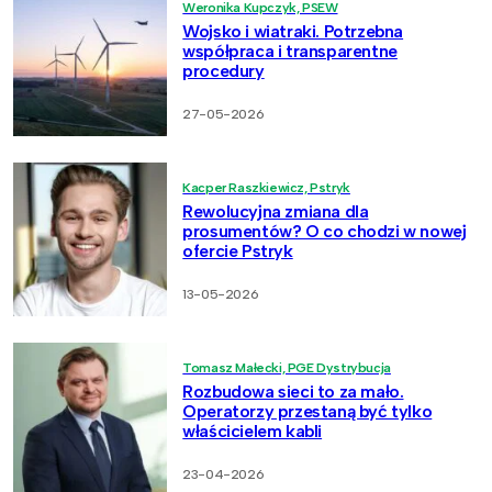
Weronika Kupczyk, PSEW
Wojsko i wiatraki. Potrzebna
współpraca i transparentne
procedury
27-05-2026
Kacper Raszkiewicz, Pstryk
Rewolucyjna zmiana dla
prosumentów? O co chodzi w nowej
ofercie Pstryk
13-05-2026
Tomasz Małecki, PGE Dystrybucja
Rozbudowa sieci to za mało.
Operatorzy przestaną być tylko
właścicielem kabli
23-04-2026