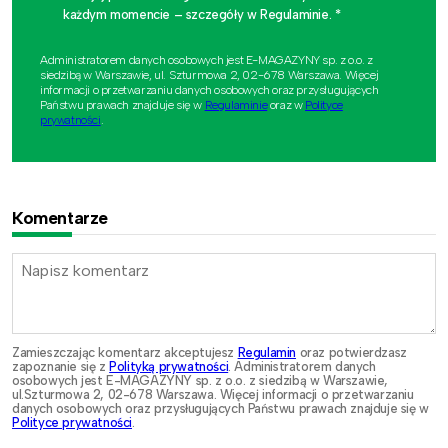
każdym momencie – szczegóły w Regulaminie. *
Administratorem danych osobowych jest E-MAGAZYNY sp. z o.o. z
siedzibą w Warszawie, ul. Szturmowa 2, 02-678 Warszawa. Więcej
informacji o przetwarzaniu danych osobowych oraz przysługujących
Państwu prawach znajduje się w
Regulaminie
oraz w
Polityce
prywatności
.
Komentarze
Zamieszczając komentarz akceptujesz
Regulamin
oraz potwierdzasz
zapoznanie się z
Polityką prywatności
. Administratorem danych
osobowych jest E-MAGAZYNY sp. z o.o. z siedzibą w Warszawie,
ul.Szturmowa 2, 02-678 Warszawa. Więcej informacji o przetwarzaniu
danych osobowych oraz przysługujących Państwu prawach znajduje się w
Polityce prywatności
.