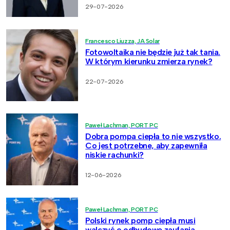
29-07-2026
Francesco Liuzza, JA Solar
Fotowoltaika nie będzie już tak tania.
W którym kierunku zmierza rynek?
22-07-2026
Paweł Lachman, PORT PC
Dobra pompa ciepła to nie wszystko.
Co jest potrzebne, aby zapewniła
niskie rachunki?
12-06-2026
Paweł Lachman, PORT PC
Polski rynek pomp ciepła musi
walczyć o odbudowę zaufania