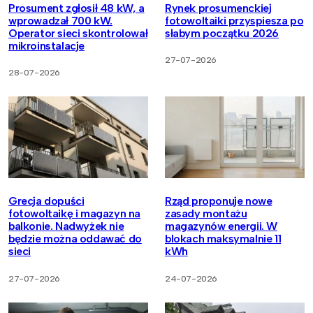
Prosument zgłosił 48 kW, a
Rynek prosumenckiej
wprowadzał 700 kW.
fotowoltaiki przyspiesza po
Operator sieci skontrolował
słabym początku 2026
mikroinstalacje
27-07-2026
28-07-2026
Grecja dopuści
Rząd proponuje nowe
fotowoltaikę i magazyn na
zasady montażu
balkonie. Nadwyżek nie
magazynów energii. W
będzie można oddawać do
blokach maksymalnie 11
sieci
kWh
27-07-2026
24-07-2026