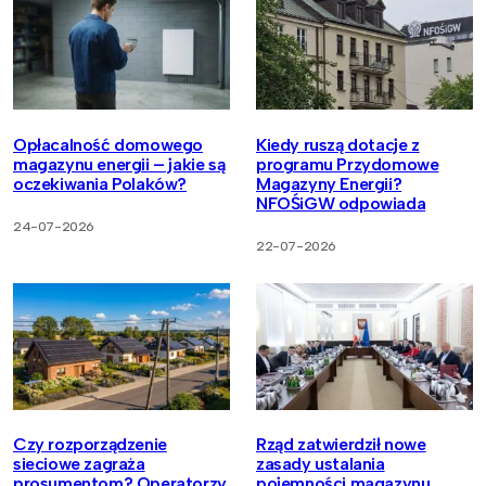
Opłacalność domowego
Kiedy ruszą dotacje z
magazynu energii – jakie są
programu Przydomowe
oczekiwania Polaków?
Magazyny Energii?
NFOŚiGW odpowiada
24-07-2026
22-07-2026
Czy rozporządzenie
Rząd zatwierdził nowe
sieciowe zagraża
zasady ustalania
prosumentom? Operatorzy
pojemności magazynu