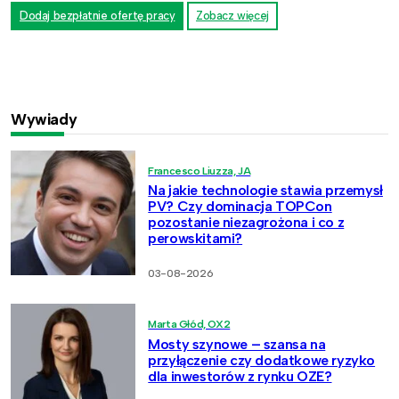
Dodaj bezpłatnie ofertę pracy
Zobacz więcej
Wywiady
Francesco Liuzza, JA
Na jakie technologie stawia przemysł
PV? Czy dominacja TOPCon
pozostanie niezagrożona i co z
perowskitami?
03-08-2026
Marta Głód, OX2
Mosty szynowe – szansa na
przyłączenie czy dodatkowe ryzyko
dla inwestorów z rynku OZE?