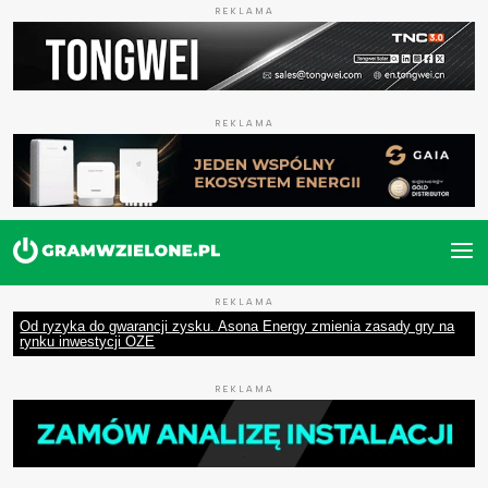
REKLAMA
REKLAMA
REKLAMA
Od ryzyka do gwarancji zysku. Asona Energy zmienia zasady gry na
rynku inwestycji OZE
REKLAMA