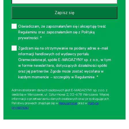
Zapisz się
Oświadczam, że zapoznałam/em się i akceptuję treść
Regulaminu oraz zapoznałam/em się z Polityką
prywatności. *
Zgadzam się na otrzymywanie na podany adres e-mail
informacji handlowych od wydawcy portalu
Gramwzielone.pl, spółki E-MAGAZYNY sp. z o.o., w tym
w formie newslettera, dotyczących działalności spółki
oraz jej partnerów. Zgoda może zostać wycofana w
każdym momencie – szczegóły w Regulaminie. *
Administratorem danych osobowych jest E-MAGAZYNY sp. z o.o. z
siedzibą w Warszawie, ul. Szturmowa 2, 02-678 Warszawa. Więcej
informacji o przetwarzaniu danych osobowych oraz przysługujących
Państwu prawach znajduje się w
Regulaminie
oraz w
Polityce
prywatności
.