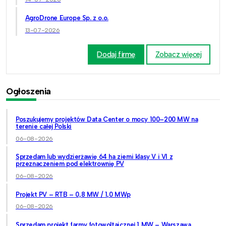
AgroDrone Europe Sp. z o.o.
13-07-2026
Dodaj firmę
Zobacz więcej
Ogłoszenia
Poszukujemy projektów Data Center o mocy 100–200 MW na
terenie całej Polski
06-08-2026
Sprzedam lub wydzierżawię 64 ha ziemi klasy V i VI z
przeznaczeniem pod elektrownię PV
06-08-2026
Projekt PV – RTB – 0,8 MW / 1,0 MWp
06-08-2026
Sprzedam projekt farmy fotowoltaicznej 1 MW – Warszawa