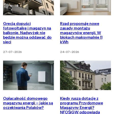
Grecja dopuści
Rząd proponuje nowe
fotowoltaikę i magazyn na
zasady montażu
balkonie. Nadwyżek nie
magazynów energii. W
będzie można oddawać do
blokach maksymalnie 11
sieci
kWh
27-07-2026
24-07-2026
Opłacalność domowego
Kiedy ruszą dotacje z
magazynu energii – jakie są
programu Przydomowe
oczekiwania Polaków?
Magazyny Energii?
NFOŚiGW odpowiada