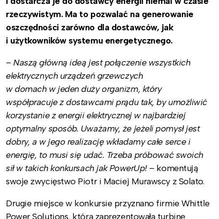
i dostarcza je do dostawcy energii niemal w czasie
rzeczywistym. Ma to pozwalać na generowanie
oszczędności zarówno dla dostawców, jak
i użytkowników systemu energetycznego.
–
Naszą główną ideą jest połączenie wszystkich
elektrycznych urządzeń grzewczych
w domach w jeden duży organizm, który
współpracuje z dostawcami prądu tak, by umożliwić
korzystanie z energii elektrycznej w najbardziej
optymalny sposób. Uważamy, że jeżeli pomysł jest
dobry, a w jego realizację wkładamy całe serce i
energię, to musi się udać. Trzeba próbować swoich
sił w takich konkursach jak PowerUp!
– komentują
swoje zwycięstwo Piotr i Maciej Murawscy z Solato.
Drugie miejsce w konkursie przyznano firmie Whittle
Power Solutions, która zaprezentowała turbinę