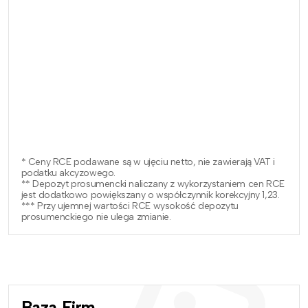
* Ceny RCE podawane są w ujęciu netto, nie zawierają VAT i
podatku akcyzowego.
** Depozyt prosumencki naliczany z wykorzystaniem cen RCE
jest dodatkowo powiększany o współczynnik korekcyjny 1,23.
*** Przy ujemnej wartości RCE wysokość depozytu
prosumenckiego nie ulega zmianie.
Baza Firm