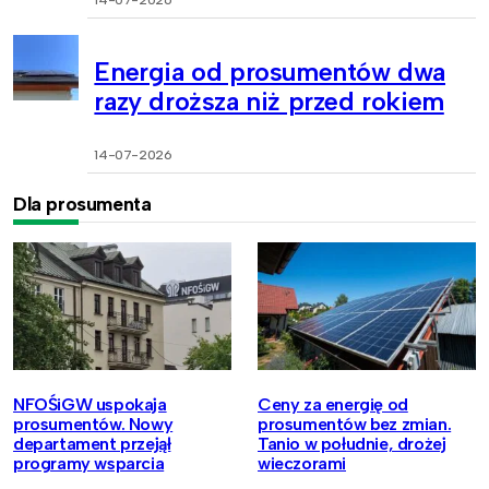
14-07-2026
Energia od prosumentów dwa
razy droższa niż przed rokiem
14-07-2026
Dla prosumenta
NFOŚiGW uspokaja
Ceny za energię od
prosumentów. Nowy
prosumentów bez zmian.
departament przejął
Tanio w południe, drożej
programy wsparcia
wieczorami