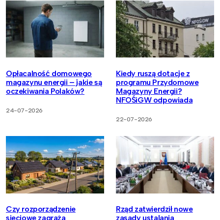
Opłacalność domowego
Kiedy ruszą dotacje z
magazynu energii – jakie są
programu Przydomowe
oczekiwania Polaków?
Magazyny Energii?
NFOŚiGW odpowiada
24-07-2026
22-07-2026
Czy rozporządzenie
Rząd zatwierdził nowe
sieciowe zagraża
zasady ustalania