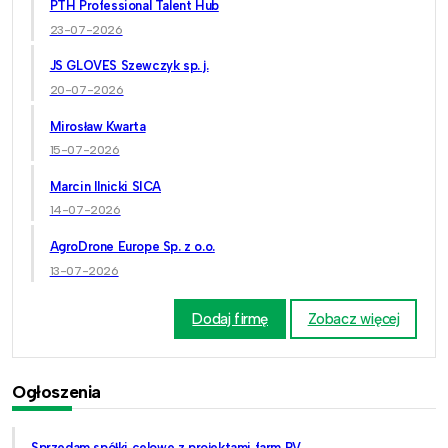
PTH Professional Talent Hub
23-07-2026
JS GLOVES Szewczyk sp. j.
20-07-2026
Mirosław Kwarta
15-07-2026
Marcin Ilnicki SICA
14-07-2026
AgroDrone Europe Sp. z o.o.
13-07-2026
Dodaj firmę
Zobacz więcej
Ogłoszenia
Sprzedam spółki celowe z projektami farm PV