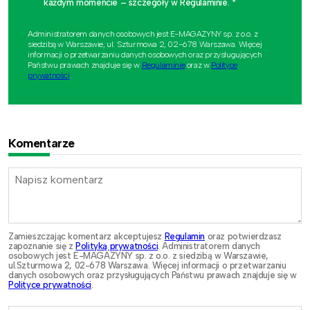
każdym momencie – szczegóły w Regulaminie. *
Administratorem danych osobowych jest E-MAGAZYNY sp. z o.o. z
siedzibą w Warszawie, ul. Szturmowa 2, 02-678 Warszawa. Więcej
informacji o przetwarzaniu danych osobowych oraz przysługujących
Państwu prawach znajduje się w
Regulaminie
oraz w
Polityce
prywatności
.
Komentarze
Zamieszczając komentarz akceptujesz
Regulamin
oraz potwierdzasz
zapoznanie się z
Polityką prywatności
. Administratorem danych
osobowych jest E-MAGAZYNY sp. z o.o. z siedzibą w Warszawie,
ul.Szturmowa 2, 02-678 Warszawa. Więcej informacji o przetwarzaniu
danych osobowych oraz przysługujących Państwu prawach znajduje się w
Polityce prywatności
.