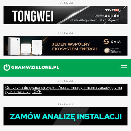
REKLAMA
REKLAMA
REKLAMA
Od ryzyka do gwarancji zysku. Asona Energy zmienia zasady gry na
rynku inwestycji OZE
REKLAMA