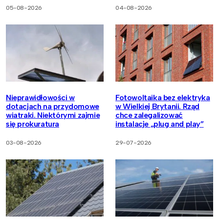
05-08-2026
04-08-2026
Nieprawidłowości w
Fotowoltaika bez elektryka
dotacjach na przydomowe
w Wielkiej Brytanii. Rząd
wiatraki. Niektórymi zajmie
chce zalegalizować
się prokuratura
instalacje „plug and play”
03-08-2026
29-07-2026