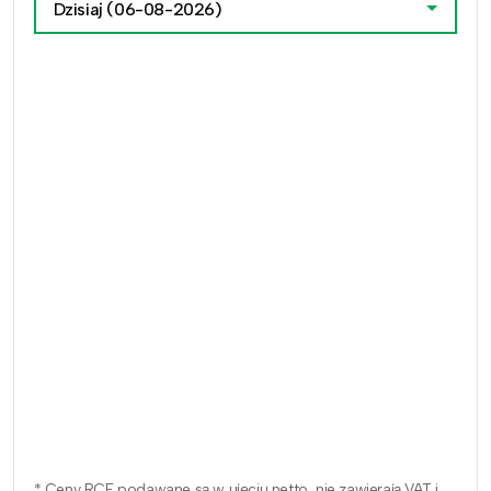
Dzisiaj
(06-08-2026)
* Ceny RCE podawane są w ujęciu netto, nie zawierają VAT i