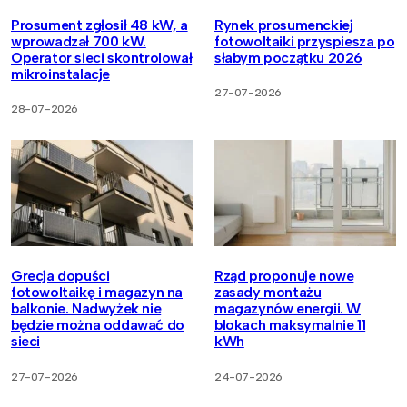
Prosument zgłosił 48 kW, a
Rynek prosumenckiej
wprowadzał 700 kW.
fotowoltaiki przyspiesza po
Operator sieci skontrolował
słabym początku 2026
mikroinstalacje
27-07-2026
28-07-2026
Grecja dopuści
Rząd proponuje nowe
fotowoltaikę i magazyn na
zasady montażu
balkonie. Nadwyżek nie
magazynów energii. W
będzie można oddawać do
blokach maksymalnie 11
sieci
kWh
27-07-2026
24-07-2026