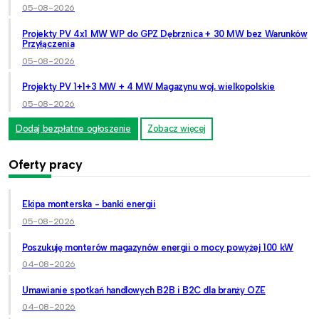
05-08-2026
Projekty PV 4x1 MW WP do GPZ Dębrznica + 30 MW bez Warunków
Przyłączenia
05-08-2026
Projekty PV 1+1+3 MW + 4 MW Magazynu woj. wielkopolskie
05-08-2026
Dodaj bezpłatne ogłoszenie
Zobacz więcej
Oferty pracy
Ekipa monterska - banki energii
05-08-2026
Poszukuję monterów magazynów energii o mocy powyżej 100 kW
04-08-2026
Umawianie spotkań handlowych B2B i B2C dla branży OZE
04-08-2026