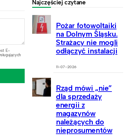
Najczęściej czytane
Pożar fotowoltaiki
na Dolnym Śląsku.
Strażacy nie mogli
odłączyć instalacji
est E-
sługujących
11-07-2026
Rząd mówi „nie”
dla sprzedaży
energii z
magazynów
należących do
nieprosumentów