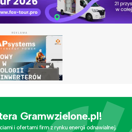
REKLAMA
tera Gramwzielone.pl!
mi i ofertami firm z rynku energii odnawialnej.