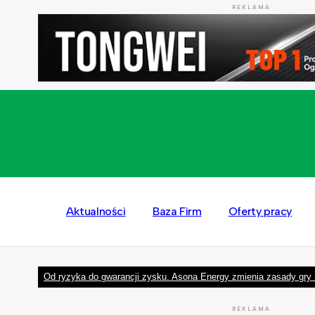
REKLAMA
Aktualności
Baza Firm
Oferty pracy
Od ryzyka do gwarancji zysku. Asona Energy zmienia zasady gry 
REKLAMA