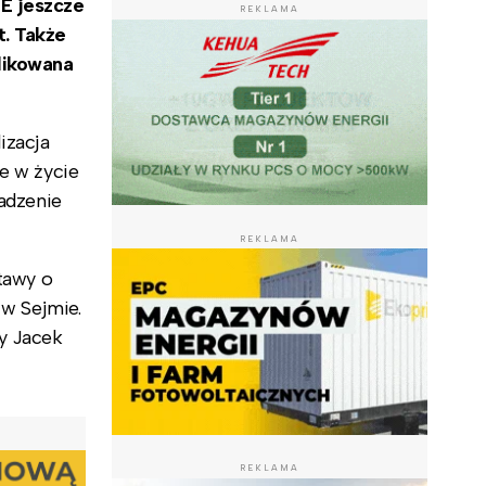
E jeszcze
REKLAMA
t. Także
likowana
izacja
e w życie
wadzenie
REKLAMA
stawy o
 w Sejmie.
y Jacek
REKLAMA