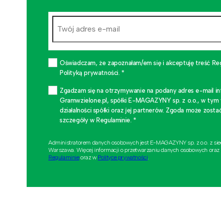
Oświadczam, że zapoznałam/em się i akceptuję treść Re
Polityką prywatności. *
Zgadzam się na otrzymywanie na podany adres e-mail i
Gramwzielone.pl, spółki E-MAGAZYNY sp. z o.o., w tym
działalności spółki oraz jej partnerów. Zgoda może zo
szczegóły w Regulaminie. *
Administratorem danych osobowych jest E-MAGAZYNY sp. z o.o. z si
Warszawa. Więcej informacji o przetwarzaniu danych osobowych oraz
Regulaminie
oraz w
Polityce prywatności
.