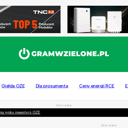
Giełda OZE
Dla prosumenta
Ceny energii RCE
E
REKLAMA
na rynku inwestycji OZE
REKLAMA