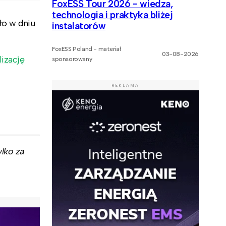
FoxESS Tour 2026 - wiedza,
technologia i praktyka bliżej
ło w dniu
instalatorów
FoxESS Poland - materiał
03-08-2026
izację
sponsorowany
REKLAMA
lko za