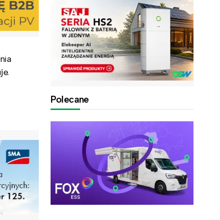
nia
je.
Polecane