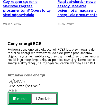
Czy rozporządzenie
Rząd zatwierdził nowe
sieciowe zagraża
zasady ustalania
prosumentom? Operatorzy
pojemności magazynu
sieci odpowiadają
energii dla prosumenta
20-07-2026
15-07-2026
Ceny energii RCE
Rynkowa cena energii elektrycznej (RCE) jest przyjmowana do
rozliczeń energii wprowadzanej do sieci przez prosumentów
objętych systemem net-billing, przy czym niektórzy prosumenci w
net-billingu mogą być rozliczani po miesięcznej rynkowej cenie
energii elektrycznej (RCEm) będącej średnią ważoną z cen RCE.
Aktualna cena energii
zł/MWh
Cena netto (bez VAT)
Skala
15 minut
1 Godzina