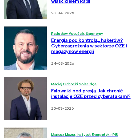
właścicielem kabli
23-04-2026
Radosław Auguścik, Sigenergy
Energia pod kontrolą… hakerów?
Cyberzagrożenia w sektorze OZE i
magazynów energii
24-03-2026
Maciej Cichocki, SolarEdge
Falowniki pod presją. Jak chronić
instalacje OZE przed cyberatakami?
20-03-2026
Mariusz Mazur, Instytut Energetyki-PIB