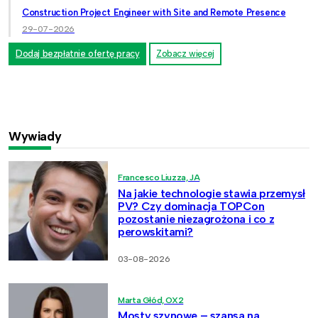
Construction Project Engineer with Site and Remote Presence
29-07-2026
Dodaj bezpłatnie ofertę pracy
Zobacz więcej
Wywiady
Francesco Liuzza, JA
Na jakie technologie stawia przemysł
PV? Czy dominacja TOPCon
pozostanie niezagrożona i co z
perowskitami?
03-08-2026
Marta Głód, OX2
Mosty szynowe – szansa na