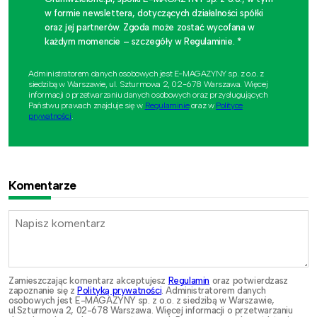
w formie newslettera, dotyczących działalności spółki
oraz jej partnerów. Zgoda może zostać wycofana w
każdym momencie – szczegóły w Regulaminie. *
Administratorem danych osobowych jest E-MAGAZYNY sp. z o.o. z
siedzibą w Warszawie, ul. Szturmowa 2, 02-678 Warszawa. Więcej
informacji o przetwarzaniu danych osobowych oraz przysługujących
Państwu prawach znajduje się w
Regulaminie
oraz w
Polityce
prywatności
.
Komentarze
Zamieszczając komentarz akceptujesz
Regulamin
oraz potwierdzasz
zapoznanie się z
Polityką prywatności
. Administratorem danych
osobowych jest E-MAGAZYNY sp. z o.o. z siedzibą w Warszawie,
ul.Szturmowa 2, 02-678 Warszawa. Więcej informacji o przetwarzaniu