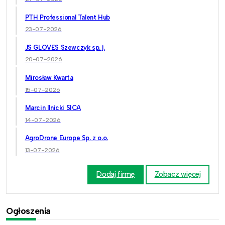
PTH Professional Talent Hub
23-07-2026
JS GLOVES Szewczyk sp. j.
20-07-2026
Mirosław Kwarta
15-07-2026
Marcin Ilnicki SICA
14-07-2026
AgroDrone Europe Sp. z o.o.
13-07-2026
Dodaj firmę
Zobacz więcej
Ogłoszenia