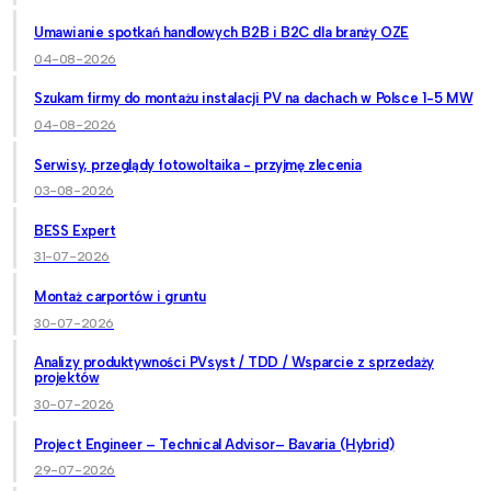
Umawianie spotkań handlowych B2B i B2C dla branży OZE
04-08-2026
Szukam firmy do montażu instalacji PV na dachach w Polsce 1-5 MW
04-08-2026
Serwisy, przeglądy fotowoltaika - przyjmę zlecenia
03-08-2026
BESS Expert
31-07-2026
Montaż carportów i gruntu
30-07-2026
Analizy produktywności PVsyst / TDD / Wsparcie z sprzedaży
projektów
30-07-2026
Project Engineer – Technical Advisor– Bavaria (Hybrid)
29-07-2026