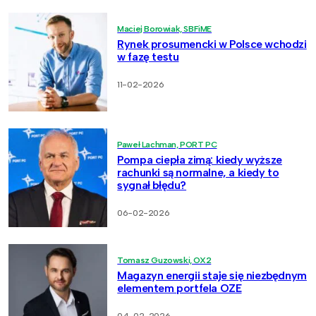
Maciej Borowiak, SBFiME
Rynek prosumencki w Polsce wchodzi
w fazę testu
11-02-2026
Paweł Lachman, PORT PC
Pompa ciepła zimą: kiedy wyższe
rachunki są normalne, a kiedy to
sygnał błędu?
06-02-2026
Tomasz Guzowski, OX2
Magazyn energii staje się niezbędnym
elementem portfela OZE
04-02-2026