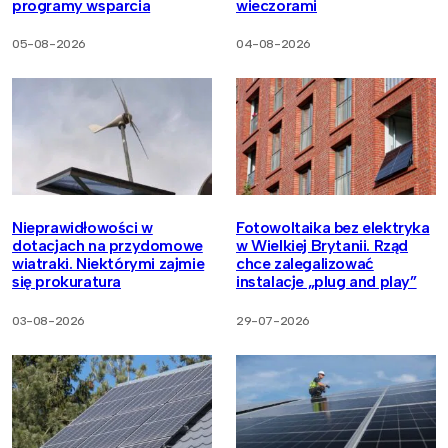
programy wsparcia
wieczorami
05-08-2026
04-08-2026
Nieprawidłowości w
Fotowoltaika bez elektryka
dotacjach na przydomowe
w Wielkiej Brytanii. Rząd
wiatraki. Niektórymi zajmie
chce zalegalizować
się prokuratura
instalacje „plug and play”
03-08-2026
29-07-2026