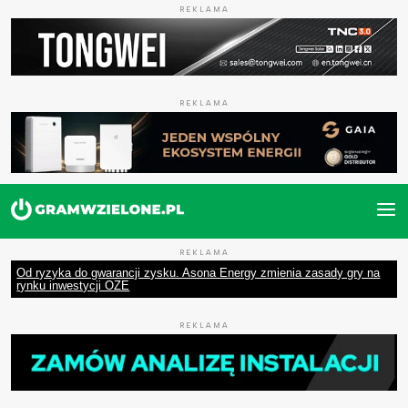
REKLAMA
REKLAMA
REKLAMA
Od ryzyka do gwarancji zysku. Asona Energy zmienia zasady gry na
rynku inwestycji OZE
REKLAMA