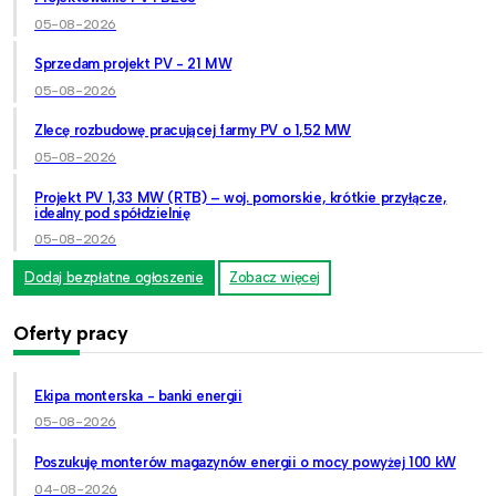
05-08-2026
Sprzedam projekt PV - 21 MW
05-08-2026
Zlecę rozbudowę pracującej farmy PV o 1,52 MW
05-08-2026
Projekt PV 1,33 MW (RTB) – woj. pomorskie, krótkie przyłącze,
idealny pod spółdzielnię
05-08-2026
Dodaj bezpłatne ogłoszenie
Zobacz więcej
Oferty pracy
Ekipa monterska - banki energii
05-08-2026
Poszukuję monterów magazynów energii o mocy powyżej 100 kW
04-08-2026