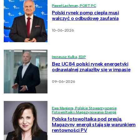
Paweł Lachman, PORT PC
Polski rynek pomp ciepła musi
walczyć o odbudowę zaufania
10-06-2026
Ireneusz Kulka, EDP
Bez UC84 polski rynek energetyki
odnawialnej znalazłby się w impasie
09-06-2026
Ewa Magiera, Polskie Stowarzyszenie
Fotowoltaiki i Magazynowania Energii
Polska fotowoltaika pod presją.
Magazyny energii stają się warunkiem
rentowności PV