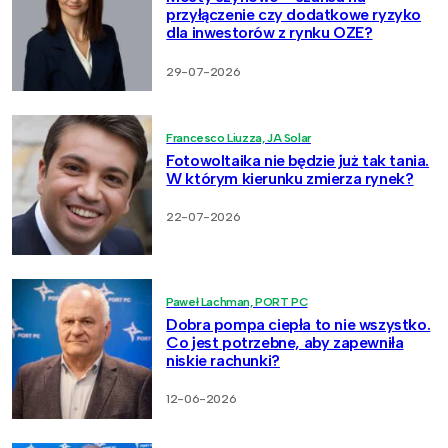
przyłączenie czy dodatkowe ryzyko
dla inwestorów z rynku OZE?
29-07-2026
Francesco Liuzza, JA Solar
Fotowoltaika nie będzie już tak tania.
W którym kierunku zmierza rynek?
22-07-2026
Paweł Lachman, PORT PC
Dobra pompa ciepła to nie wszystko.
Co jest potrzebne, aby zapewniła
niskie rachunki?
12-06-2026