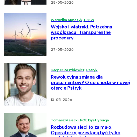
28-05-2026
Weronika Kupczyk, PSEW
Wojsko i wiatraki. Potrzebna
współpraca i transparentne
procedury
27-05-2026
Kacper Raszkiewicz, Pstryk
Rewolucyjna zmiana dla
prosumentów? O co chodzi w nowej
ofercie Pstryk
13-05-2026
Tomasz Małecki, PGE Dystrybucja
Rozbudowa sieci to za mało.
Operatorzy przestaną być tylko