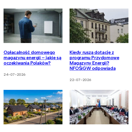
Opłacalność domowego
Kiedy ruszą dotacje z
magazynu energii – jakie są
programu Przydomowe
oczekiwania Polaków?
Magazyny Energii?
NFOŚiGW odpowiada
24-07-2026
22-07-2026