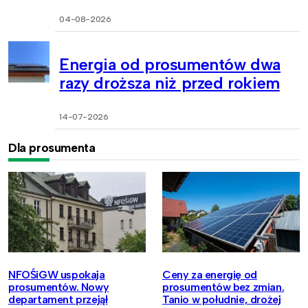
04-08-2026
Energia od prosumentów dwa
razy droższa niż przed rokiem
14-07-2026
Dla prosumenta
NFOŚiGW uspokaja
Ceny za energię od
prosumentów. Nowy
prosumentów bez zmian.
departament przejął
Tanio w południe, drożej