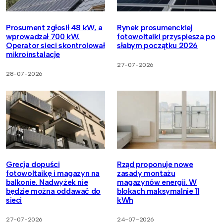
Prosument zgłosił 48 kW, a
Rynek prosumenckiej
wprowadzał 700 kW.
fotowoltaiki przyspiesza po
Operator sieci skontrolował
słabym początku 2026
mikroinstalacje
27-07-2026
28-07-2026
Grecja dopuści
Rząd proponuje nowe
fotowoltaikę i magazyn na
zasady montażu
balkonie. Nadwyżek nie
magazynów energii. W
będzie można oddawać do
blokach maksymalnie 11
sieci
kWh
27-07-2026
24-07-2026