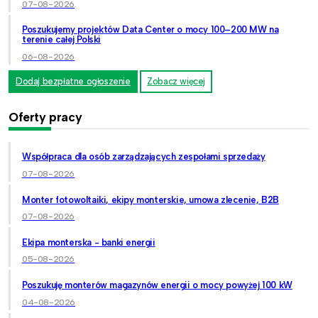
07-08-2026
Poszukujemy projektów Data Center o mocy 100–200 MW na
terenie całej Polski
06-08-2026
Dodaj bezpłatne ogłoszenie
Zobacz więcej
Oferty pracy
Współpraca dla osób zarządzających zespołami sprzedaży
07-08-2026
Monter fotowoltaiki, ekipy monterskie, umowa zlecenie, B2B
07-08-2026
Ekipa monterska - banki energii
05-08-2026
Poszukuję monterów magazynów energii o mocy powyżej 100 kW
04-08-2026