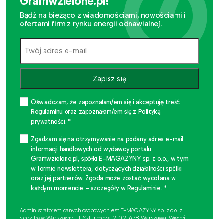
Gramwzielone.pl!
Bądź na bieżąco z wiadomościami, nowościami i
ofertami firm z rynku energii odnawialnej.
Zapisz się
Oświadczam, że zapoznałam/em się i akceptuję treść
Regulaminu oraz zapoznałam/em się z Polityką
prywatności. *
Zgadzam się na otrzymywanie na podany adres e-mail
informacji handlowych od wydawcy portalu
Gramwzielone.pl, spółki E-MAGAZYNY sp. z o.o., w tym
w formie newslettera, dotyczących działalności spółki
oraz jej partnerów. Zgoda może zostać wycofana w
każdym momencie – szczegóły w Regulaminie. *
Administratorem danych osobowych jest E-MAGAZYNY sp. z o.o. z
siedzibą w Warszawie, ul. Szturmowa 2, 02-678 Warszawa. Więcej