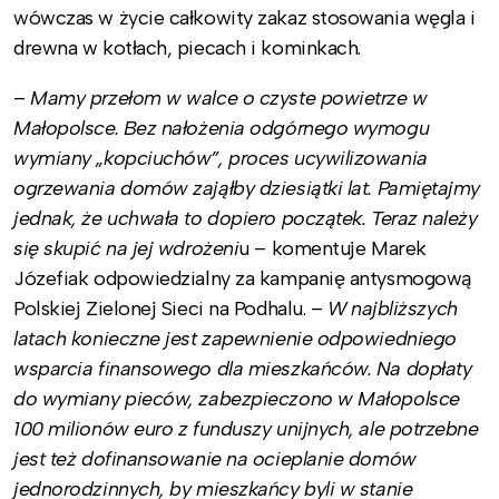
wówczas w życie całkowity zakaz stosowania węgla i
drewna w kotłach, piecach i kominkach.
–
Mamy przełom w walce o czyste powietrze w
Małopolsce. Bez nałożenia odgórnego wymogu
wymiany „kopciuchów”, proces ucywilizowania
ogrzewania domów zająłby dziesiątki lat. Pamiętajmy
jednak, że uchwała to dopiero początek. Teraz należy
się skupić na jej wdrożeni
u – komentuje Marek
Józefiak odpowiedzialny za kampanię antysmogową
Polskiej Zielonej Sieci na Podhalu. –
W najbliższych
latach konieczne jest zapewnienie odpowiedniego
wsparcia finansowego dla mieszkańców. Na dopłaty
do wymiany pieców, zabezpieczono w Małopolsce
100 milionów euro z funduszy unijnych, ale potrzebne
jest też dofinansowanie na ocieplanie domów
jednorodzinnych, by mieszkańcy byli w stanie