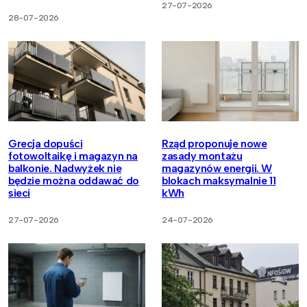
27-07-2026
28-07-2026
Grecja dopuści
Rząd proponuje nowe
fotowoltaikę i magazyn na
zasady montażu
balkonie. Nadwyżek nie
magazynów energii. W
będzie można oddawać do
blokach maksymalnie 11
sieci
kWh
27-07-2026
24-07-2026