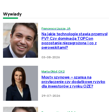
Wywiady
Francesco Liuzza, JA
Na jakie technologie stawia przemysł
PV? Czy dominacja TOPCon
pozostanie niezagrożona i co z
perowskitami?
03-08-2026
Marta Głód, OX2
Mosty szynowe – szansa na
przyłączenie czy dodatkowe ryzyko
dla inwestorów z rynku OZE?
29-07-2026