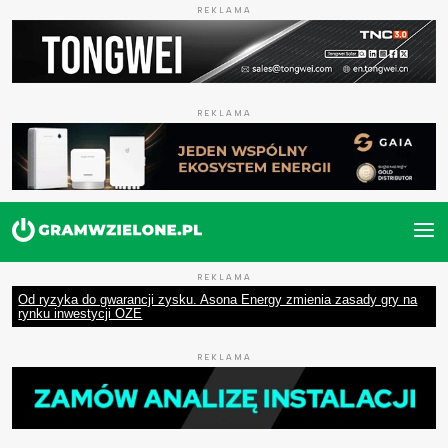
REKLAMA
REKLAMA
REKLAMA
Od ryzyka do gwarancji zysku. Asona Energy zmienia zasady gry na
rynku inwestycji OZE
REKLAMA