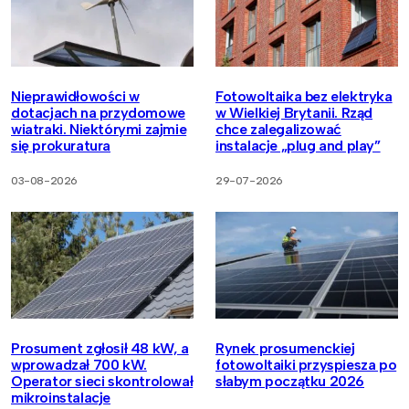
Nieprawidłowości w
Fotowoltaika bez elektryka
dotacjach na przydomowe
w Wielkiej Brytanii. Rząd
wiatraki. Niektórymi zajmie
chce zalegalizować
się prokuratura
instalacje „plug and play”
03-08-2026
29-07-2026
Prosument zgłosił 48 kW, a
Rynek prosumenckiej
wprowadzał 700 kW.
fotowoltaiki przyspiesza po
Operator sieci skontrolował
słabym początku 2026
mikroinstalacje