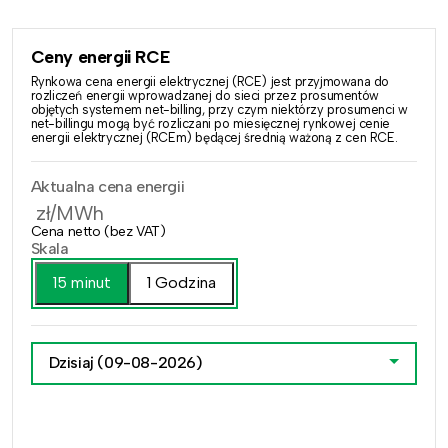
Ceny energii RCE
Rynkowa cena energii elektrycznej (RCE) jest przyjmowana do
rozliczeń energii wprowadzanej do sieci przez prosumentów
objętych systemem net-billing, przy czym niektórzy prosumenci w
net-billingu mogą być rozliczani po miesięcznej rynkowej cenie
energii elektrycznej (RCEm) będącej średnią ważoną z cen RCE.
Aktualna cena energii
zł/MWh
Cena netto (bez VAT)
Skala
15 minut
1 Godzina
Dzisiaj
(09-08-2026)