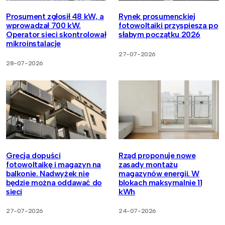
Prosument zgłosił 48 kW, a
Rynek prosumenckiej
wprowadzał 700 kW.
fotowoltaiki przyspiesza po
Operator sieci skontrolował
słabym początku 2026
mikroinstalacje
27-07-2026
28-07-2026
Grecja dopuści
Rząd proponuje nowe
fotowoltaikę i magazyn na
zasady montażu
balkonie. Nadwyżek nie
magazynów energii. W
będzie można oddawać do
blokach maksymalnie 11
sieci
kWh
27-07-2026
24-07-2026