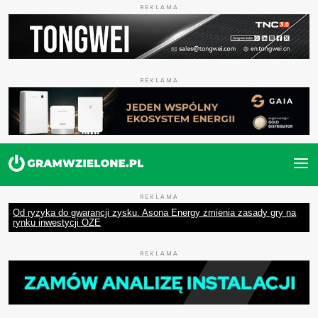
REKLAMA
REKLAMA
REKLAMA
Od ryzyka do gwarancji zysku. Asona Energy zmienia zasady gry na
rynku inwestycji OZE
REKLAMA