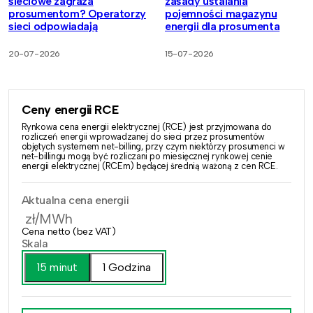
sieciowe zagraża
zasady ustalania
prosumentom? Operatorzy
pojemności magazynu
sieci odpowiadają
energii dla prosumenta
20-07-2026
15-07-2026
Ceny energii RCE
Rynkowa cena energii elektrycznej (RCE) jest przyjmowana do
rozliczeń energii wprowadzanej do sieci przez prosumentów
objętych systemem net-billing, przy czym niektórzy prosumenci w
net-billingu mogą być rozliczani po miesięcznej rynkowej cenie
energii elektrycznej (RCEm) będącej średnią ważoną z cen RCE.
Aktualna cena energii
zł/MWh
Cena netto (bez VAT)
Skala
15 minut
1 Godzina