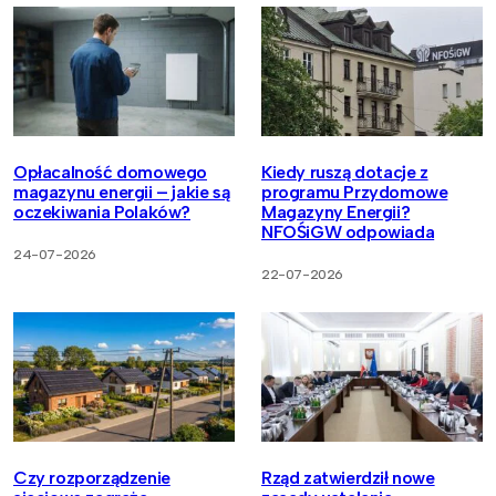
Opłacalność domowego
Kiedy ruszą dotacje z
magazynu energii – jakie są
programu Przydomowe
oczekiwania Polaków?
Magazyny Energii?
NFOŚiGW odpowiada
24-07-2026
22-07-2026
Czy rozporządzenie
Rząd zatwierdził nowe