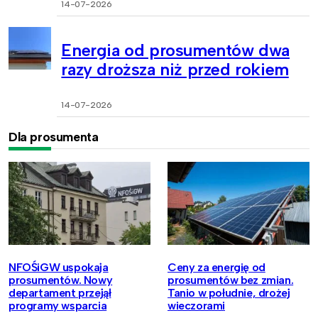
14-07-2026
Energia od prosumentów dwa
razy droższa niż przed rokiem
14-07-2026
Dla prosumenta
NFOŚiGW uspokaja
Ceny za energię od
prosumentów. Nowy
prosumentów bez zmian.
departament przejął
Tanio w południe, drożej
programy wsparcia
wieczorami