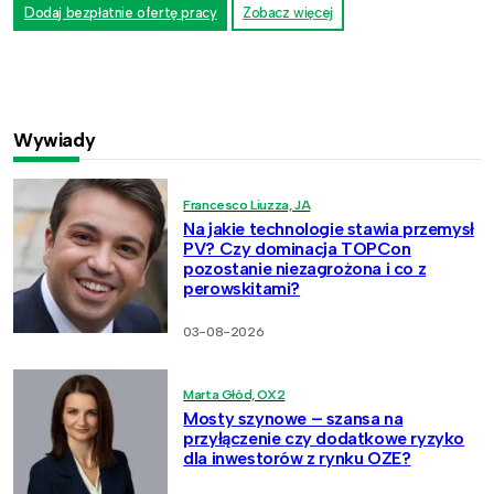
Dodaj bezpłatnie ofertę pracy
Zobacz więcej
Wywiady
Francesco Liuzza, JA
Na jakie technologie stawia przemysł
PV? Czy dominacja TOPCon
pozostanie niezagrożona i co z
perowskitami?
03-08-2026
Marta Głód, OX2
Mosty szynowe – szansa na
przyłączenie czy dodatkowe ryzyko
dla inwestorów z rynku OZE?