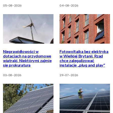
05-08-2026
04-08-2026
Nieprawidłowości w
Fotowoltaika bez elektryka
dotacjach na przydomowe
w Wielkiej Brytanii. Rząd
wiatraki. Niektórymi zajmie
chce zalegalizować
się prokuratura
instalacje „plug and play”
03-08-2026
29-07-2026