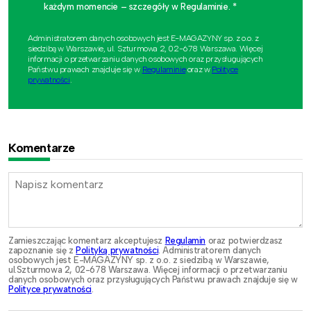
każdym momencie – szczegóły w Regulaminie. *
Administratorem danych osobowych jest E-MAGAZYNY sp. z o.o. z
siedzibą w Warszawie, ul. Szturmowa 2, 02-678 Warszawa. Więcej
informacji o przetwarzaniu danych osobowych oraz przysługujących
Państwu prawach znajduje się w
Regulaminie
oraz w
Polityce
prywatności
.
Komentarze
Zamieszczając komentarz akceptujesz
Regulamin
oraz potwierdzasz
zapoznanie się z
Polityką prywatności
. Administratorem danych
osobowych jest E-MAGAZYNY sp. z o.o. z siedzibą w Warszawie,
ul.Szturmowa 2, 02-678 Warszawa. Więcej informacji o przetwarzaniu
danych osobowych oraz przysługujących Państwu prawach znajduje się w
Polityce prywatności
.