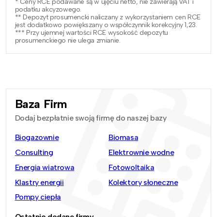
* Ceny RCE podawane są w ujęciu netto, nie zawierają VAT i
podatku akcyzowego.
** Depozyt prosumencki naliczany z wykorzystaniem cen RCE
jest dodatkowo powiększany o współczynnik korekcyjny 1,23.
*** Przy ujemnej wartości RCE wysokość depozytu
prosumenckiego nie ulega zmianie.
Baza Firm
Dodaj bezpłatnie swoją firmę do naszej bazy
Biogazownie
Biomasa
Consulting
Elektrownie wodne
Energia wiatrowa
Fotowoltaika
Klastry energii
Kolektory słoneczne
Pompy ciepła
Ostatnio dodane firmy