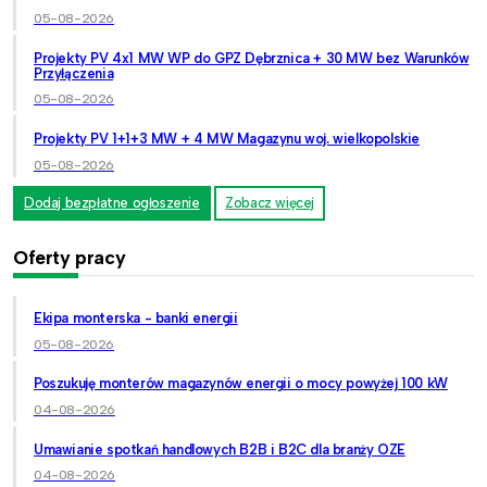
05-08-2026
Projekty PV 4x1 MW WP do GPZ Dębrznica + 30 MW bez Warunków
Przyłączenia
05-08-2026
Projekty PV 1+1+3 MW + 4 MW Magazynu woj. wielkopolskie
05-08-2026
Dodaj bezpłatne ogłoszenie
Zobacz więcej
Oferty pracy
Ekipa monterska - banki energii
05-08-2026
Poszukuję monterów magazynów energii o mocy powyżej 100 kW
04-08-2026
Umawianie spotkań handlowych B2B i B2C dla branży OZE
04-08-2026