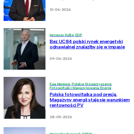
10-06-2026
Ireneusz Kulka, EDP
Bez UC84 polski rynek energetyki
odnawialnej znalazłby się w impasie
09-06-2026
Ewa Magiera, Polskie Stowarzyszenie
Fotowoltaiki i Magazynowania Energii
Polska fotowoltaika pod presją.
Magazyny energii stają się warunkiem
rentowności PV
28-05-2026