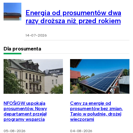
Energia od prosumentów dwa
razy droższa niż przed rokiem
14-07-2026
Dla prosumenta
NFOŚiGW uspokaja
Ceny za energię od
prosumentów. Nowy
prosumentów bez zmian.
departament przejął
Tanio w południe, drożej
programy wsparcia
wieczorami
05-08-2026
04-08-2026