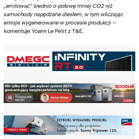
„emitować” średnio o połowę mniej CO2 niż
samochody napędzane dieslem, w tym wliczając
emisje wygenerowane w procesie produkcji
–
komentuje Yoann Le Petit z T&E.
REKLAMA
REKLAMA
REKLAMA