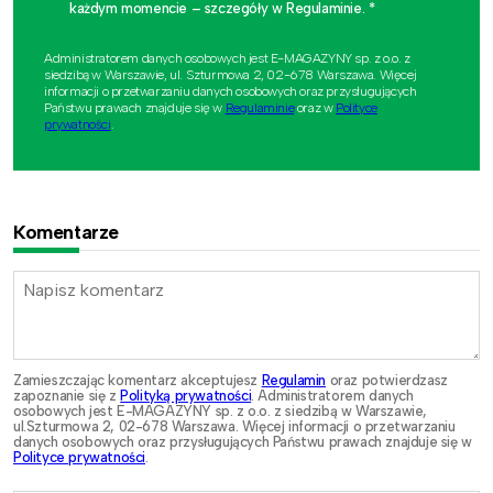
każdym momencie – szczegóły w Regulaminie. *
Administratorem danych osobowych jest E-MAGAZYNY sp. z o.o. z
siedzibą w Warszawie, ul. Szturmowa 2, 02-678 Warszawa. Więcej
informacji o przetwarzaniu danych osobowych oraz przysługujących
Państwu prawach znajduje się w
Regulaminie
oraz w
Polityce
prywatności
.
Komentarze
Zamieszczając komentarz akceptujesz
Regulamin
oraz potwierdzasz
zapoznanie się z
Polityką prywatności
. Administratorem danych
osobowych jest E-MAGAZYNY sp. z o.o. z siedzibą w Warszawie,
ul.Szturmowa 2, 02-678 Warszawa. Więcej informacji o przetwarzaniu
danych osobowych oraz przysługujących Państwu prawach znajduje się w
Polityce prywatności
.