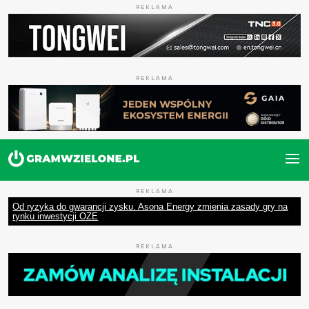
REKLAMA
REKLAMA
REKLAMA
Od ryzyka do gwarancji zysku. Asona Energy zmienia zasady gry na
rynku inwestycji OZE
REKLAMA