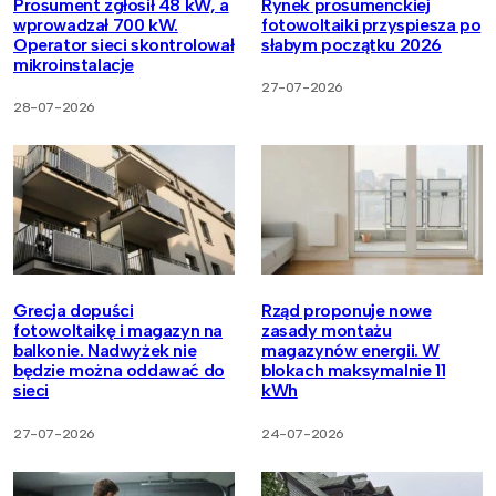
Prosument zgłosił 48 kW, a
Rynek prosumenckiej
wprowadzał 700 kW.
fotowoltaiki przyspiesza po
Operator sieci skontrolował
słabym początku 2026
mikroinstalacje
27-07-2026
28-07-2026
Grecja dopuści
Rząd proponuje nowe
fotowoltaikę i magazyn na
zasady montażu
balkonie. Nadwyżek nie
magazynów energii. W
będzie można oddawać do
blokach maksymalnie 11
sieci
kWh
27-07-2026
24-07-2026