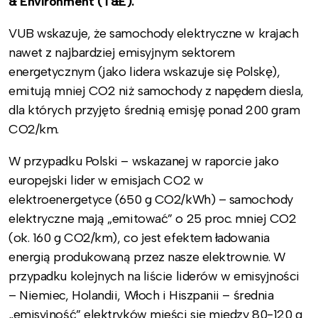
& Environment (T&E).
VUB wskazuje, że samochody elektryczne w krajach
nawet z najbardziej emisyjnym sektorem
energetycznym (jako lidera wskazuje się Polskę),
emitują mniej CO2 niż samochody z napędem diesla,
dla których przyjęto średnią emisję ponad 200 gram
CO2/km.
W przypadku Polski – wskazanej w raporcie jako
europejski lider w emisjach CO2 w
elektroenergetyce (650 g CO2/kWh) – samochody
elektryczne mają „emitować” o 25 proc. mniej CO2
(ok. 160 g CO2/km), co jest efektem ładowania
energią produkowaną przez nasze elektrownie. W
przypadku kolejnych na liście liderów w emisyjności
– Niemiec, Holandii, Włoch i Hiszpanii – średnia
„emisyjność” elektryków mieści się między 80-120 g