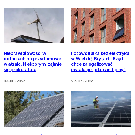
Nieprawidłowości w
Fotowoltaika bez elektryka
dotacjach na przydomowe
w Wielkiej Brytanii. Rząd
wiatraki. Niektórymi zajmie
chce zalegalizować
się prokuratura
instalacje „plug and play”
03-08-2026
29-07-2026