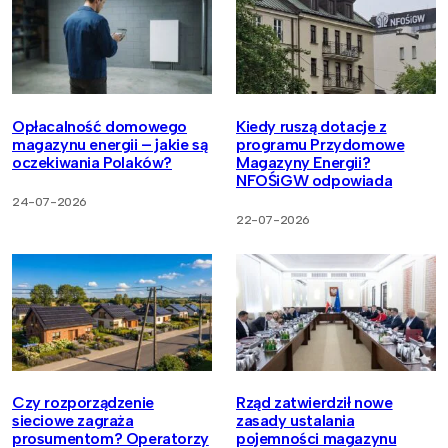
Opłacalność domowego
Kiedy ruszą dotacje z
magazynu energii – jakie są
programu Przydomowe
oczekiwania Polaków?
Magazyny Energii?
NFOŚiGW odpowiada
24-07-2026
22-07-2026
Czy rozporządzenie
Rząd zatwierdził nowe
sieciowe zagraża
zasady ustalania
prosumentom? Operatorzy
pojemności magazynu