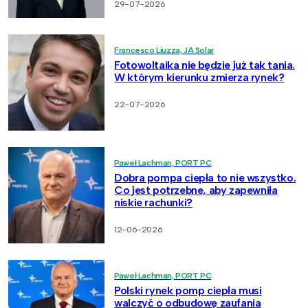
29-07-2026
Francesco Liuzza, JA Solar
Fotowoltaika nie będzie już tak tania.
W którym kierunku zmierza rynek?
22-07-2026
Paweł Lachman, PORT PC
Dobra pompa ciepła to nie wszystko.
Co jest potrzebne, aby zapewniła
niskie rachunki?
12-06-2026
Paweł Lachman, PORT PC
Polski rynek pomp ciepła musi
walczyć o odbudowę zaufania