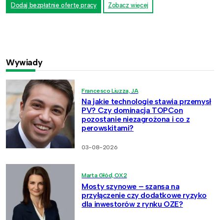
Dodaj bezpłatnie ofertę pracy
Zobacz więcej
Wywiady
Francesco Liuzza, JA
Na jakie technologie stawia przemysł
PV? Czy dominacja TOPCon
pozostanie niezagrożona i co z
perowskitami?
03-08-2026
Marta Głód, OX2
Mosty szynowe – szansa na
przyłączenie czy dodatkowe ryzyko
dla inwestorów z rynku OZE?