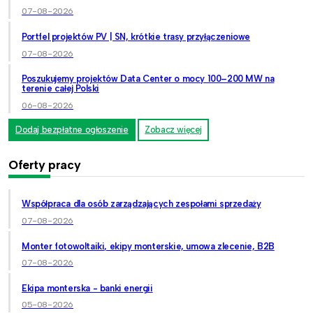
07-08-2026
Portfel projektów PV | SN, krótkie trasy przyłączeniowe
07-08-2026
Poszukujemy projektów Data Center o mocy 100–200 MW na
terenie całej Polski
06-08-2026
Dodaj bezpłatne ogłoszenie
Zobacz więcej
Oferty pracy
Współpraca dla osób zarządzających zespołami sprzedaży
07-08-2026
Monter fotowoltaiki, ekipy monterskie, umowa zlecenie, B2B
07-08-2026
Ekipa monterska - banki energii
05-08-2026