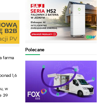
Polecane
a farma
ponad 1,6
u, w
e 39