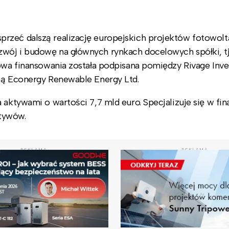
rzeć dalszą realizację europejskich projektów fotowolt
wój i budowę na głównych rynkach docelowych spółki, tj
mowa finansowania została podpisana pomiędzy Rivage Inv
żną Econergy Renewable Energy Ltd.
 aktywami o wartości 7,7 mld euro. Specjalizuje się w fi
tywów.
REKLAMA
REKLAMA