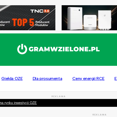
Giełda OZE
Dla prosumenta
Ceny energii RCE
E
REKLAMA
na rynku inwestycji OZE
REKLAMA