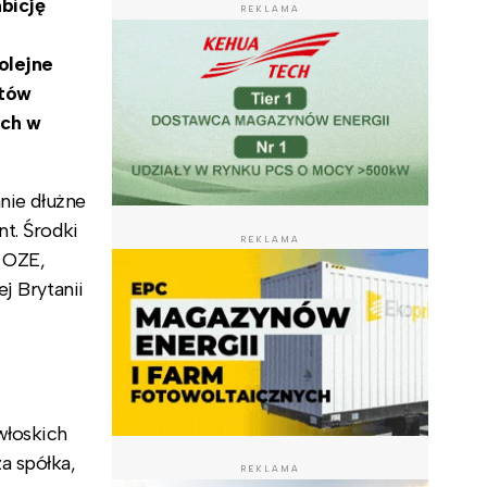
bicję
REKLAMA
olejne
któw
ych w
nie dłużne
t. Środki
REKLAMA
 OZE,
j Brytanii
włoskich
a spółka,
REKLAMA