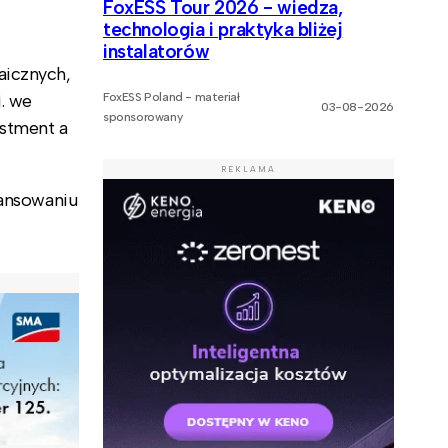
FoxESS Tour 2026 - wiedza,
technologia i praktyka bliżej
instalatorów
aicznych,
FoxESS Poland - materiał
. we
03-08-2026
sponsorowany
estment a
REKLAMA
nansowaniu