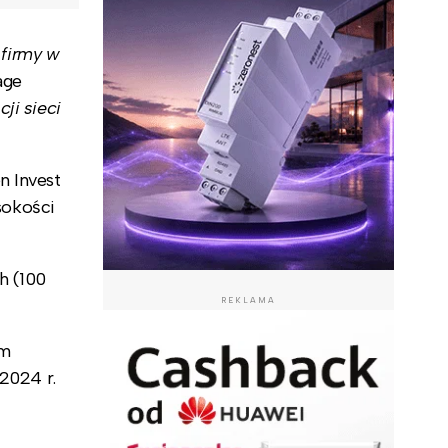
firmy w
age
ji sieci
n Invest
ysokości
h (100
REKLAMA
ym
2024 r.