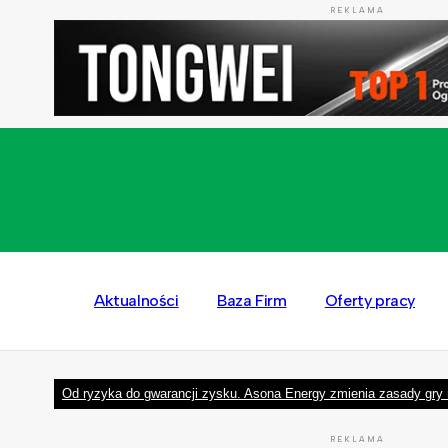
REKLAMA
Aktualności
Baza Firm
Oferty pracy
Od ryzyka do gwarancji zysku. Asona Energy zmienia zasady gry 
REKLAMA