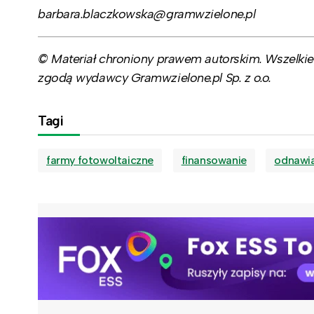
barbara.blaczkowska@gramwzielone.pl
© Materiał chroniony prawem autorskim. Wszelkie 
zgodą wydawcy Gramwzielone.pl Sp. z o.o.
Tagi
farmy fotowoltaiczne
finansowanie
odnawia