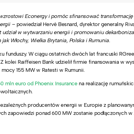
wzrostowi Econergy i pomóc sfinansować transformację 
ergii
– powiedział Hervé Besnard, dyrektor generalny Riv
 udział w wytwarzaniu energii i promowaniu dekarbonizac
 jak Włochy, Wielka Brytania, Polska i Rumunia
.
ku funduszy. W ciągu ostatnich dwóch lat francuski RGree
. Z kolei Raiffeisen Bank udzielił firmie finansowania w w
 mocy 155 MW w Ratesti w Rumunii.
50 mln euro od Phoenix Insurance
na realizację rumuńskic
owoltaicznych.
niezależnych producentów energii w Europie z planowan
ch zapowiedzi ponad 600 MW zostanie podłączonych w 