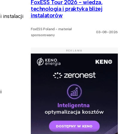
FoxESS Tour 2026 - wiedza,
technologia i praktyka bliżej
instalatorów
 instalacji
FoxESS Poland - materiał
03-08-2026
sponsorowany
REKLAMA
i