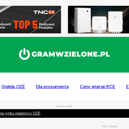
Giełda OZE
Dla prosumenta
Ceny energii RCE
E
REKLAMA
na rynku inwestycji OZE
REKLAMA