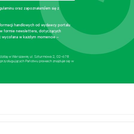
gulaminu oraz zapoznałam/em się z
nformacji handlowych od wydawcy portalu
 w formie newslettera, dotyczących
stać wycofana w każdym momencie –
edzibą w Warszawie, ul. Szturmowa 2, 02-678
 przysługujących Państwu prawach znajduje się w