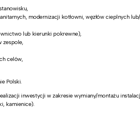
stanowisku,
anitarnych, modernizacji kotłowni, węzłów cieplnych lub/i
wnictwo lub kierunki pokrewne),
 zespole,
ch celów,
e Polski.
lizacji inwestycji w zakresie wymiany/montażu instalacj
i, kamienice).
,