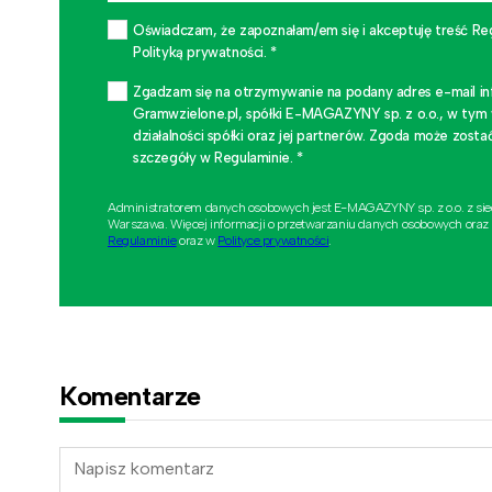
Oświadczam, że zapoznałam/em się i akceptuję treść Re
Polityką prywatności. *
Zgadzam się na otrzymywanie na podany adres e-mail i
Gramwzielone.pl, spółki E-MAGAZYNY sp. z o.o., w tym
działalności spółki oraz jej partnerów. Zgoda może zo
szczegóły w Regulaminie. *
Administratorem danych osobowych jest E-MAGAZYNY sp. z o.o. z si
Warszawa. Więcej informacji o przetwarzaniu danych osobowych oraz
Regulaminie
oraz w
Polityce prywatności
.
Komentarze