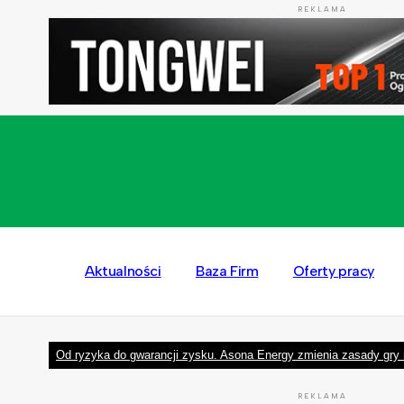
REKLAMA
Aktualności
Baza Firm
Oferty pracy
Od ryzyka do gwarancji zysku. Asona Energy zmienia zasady gry 
REKLAMA