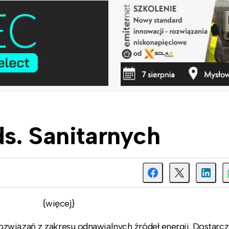
s. Sanitarnych
{więcej}
związań z zakresu odnawialnych źródeł energii. Dostarc