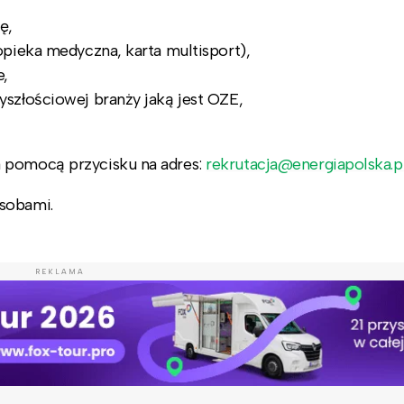
ę,
pieka medyczna, karta multisport),
e,
szłościowej branży jaką jest OZE,
a pomocą przycisku na adres:
rekrutacja@energiapolska.p
osobami.
REKLAMA