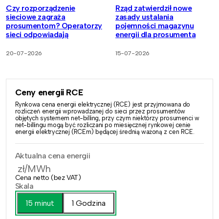
Czy rozporządzenie
Rząd zatwierdził nowe
sieciowe zagraża
zasady ustalania
prosumentom? Operatorzy
pojemności magazynu
sieci odpowiadają
energii dla prosumenta
20-07-2026
15-07-2026
Ceny energii RCE
Rynkowa cena energii elektrycznej (RCE) jest przyjmowana do
rozliczeń energii wprowadzanej do sieci przez prosumentów
objętych systemem net-billing, przy czym niektórzy prosumenci w
net-billingu mogą być rozliczani po miesięcznej rynkowej cenie
energii elektrycznej (RCEm) będącej średnią ważoną z cen RCE.
Aktualna cena energii
zł/MWh
Cena netto (bez VAT)
Skala
15 minut
1 Godzina