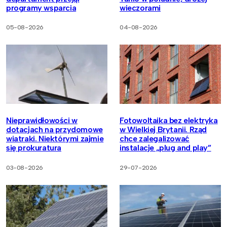
programy wsparcia
wieczorami
05-08-2026
04-08-2026
Nieprawidłowości w
Fotowoltaika bez elektryka
dotacjach na przydomowe
w Wielkiej Brytanii. Rząd
wiatraki. Niektórymi zajmie
chce zalegalizować
się prokuratura
instalacje „plug and play”
03-08-2026
29-07-2026