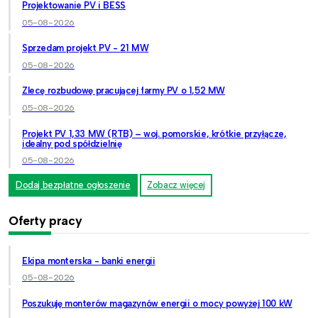
Projektowanie PV i BESS
05-08-2026
Sprzedam projekt PV - 21 MW
05-08-2026
Zlecę rozbudowę pracującej farmy PV o 1,52 MW
05-08-2026
Projekt PV 1,33 MW (RTB) – woj. pomorskie, krótkie przyłącze,
idealny pod spółdzielnię
05-08-2026
Dodaj bezpłatne ogłoszenie
Zobacz więcej
Oferty pracy
Ekipa monterska - banki energii
05-08-2026
Poszukuję monterów magazynów energii o mocy powyżej 100 kW