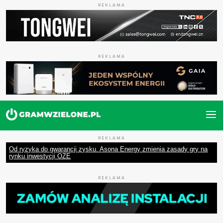
REKLAMA
REKLAMA
REKLAMA
Od ryzyka do gwarancji zysku. Asona Energy zmienia zasady gry na
rynku inwestycji OZE
REKLAMA