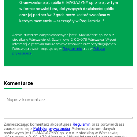
Gramwzielone.pl, spółki E-MAGAZYNY sp. z o.o., w tym
w formie newslettera, dotyczących działalności spółki
oraz jej partnerów. Zgoda może zostać wycofana w
każdym momencie – szczegóły w Regulaminie. *
Administratorem danych osobowych jest E-MAGAZYNY sp. z o.o. z
siedzibą w Warszawie, ul. Szturmowa 2, 02-678 Warszawa. Więcej
informacji o przetwarzaniu danych osobowych oraz przysługujących
Państwu prawach znajduje się w
Regulaminie
oraz w
Polityce
prywatności
.
Komentarze
Zamieszczając komentarz akceptujesz
Regulamin
oraz potwierdzasz
zapoznanie się z
Polityką prywatności
. Administratorem danych
osobowych jest E-MAGAZYNY sp. z o.o. z siedzibą w Warszawie,