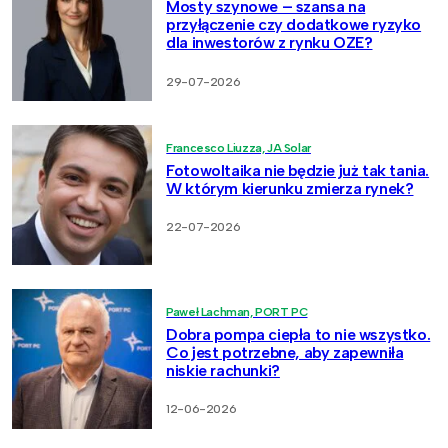
Mosty szynowe – szansa na
przyłączenie czy dodatkowe ryzyko
dla inwestorów z rynku OZE?
29-07-2026
Francesco Liuzza, JA Solar
Fotowoltaika nie będzie już tak tania.
W którym kierunku zmierza rynek?
22-07-2026
Paweł Lachman, PORT PC
Dobra pompa ciepła to nie wszystko.
Co jest potrzebne, aby zapewniła
niskie rachunki?
12-06-2026