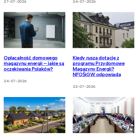
27-07-2026
24-07-2026
Opłacalność domowego
Kiedy ruszą dotacje z
magazynu energii – jakie są
programu Przydomowe
oczekiwania Polaków?
Magazyny Energii?
NFOŚiGW odpowiada
24-07-2026
22-07-2026