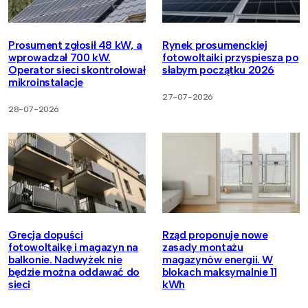
Prosument zgłosił 48 kW, a
Rynek prosumenckiej
wprowadzał 700 kW.
fotowoltaiki przyspiesza po
Operator sieci skontrolował
słabym początku 2026
mikroinstalacje
27-07-2026
28-07-2026
Grecja dopuści
Rząd proponuje nowe
fotowoltaikę i magazyn na
zasady montażu
balkonie. Nadwyżek nie
magazynów energii. W
będzie można oddawać do
blokach maksymalnie 11
sieci
kWh