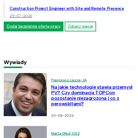
Construction Project Engineer with Site and Remote Presence
29-07-2026
Dodaj bezpłatnie ofertę pracy
Zobacz więcej
Wywiady
Francesco Liuzza, JA
Na jakie technologie stawia przemysł
PV? Czy dominacja TOPCon
pozostanie niezagrożona i co z
perowskitami?
03-08-2026
Marta Głód, OX2