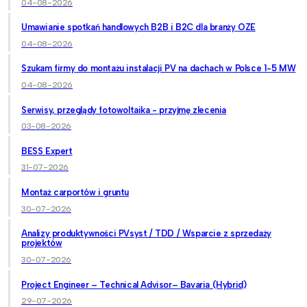
04-08-2026
Umawianie spotkań handlowych B2B i B2C dla branży OZE
04-08-2026
Szukam firmy do montażu instalacji PV na dachach w Polsce 1-5 MW
04-08-2026
Serwisy, przeglądy fotowoltaika - przyjmę zlecenia
03-08-2026
BESS Expert
31-07-2026
Montaż carportów i gruntu
30-07-2026
Analizy produktywności PVsyst / TDD / Wsparcie z sprzedaży
projektów
30-07-2026
Project Engineer – Technical Advisor– Bavaria (Hybrid)
29-07-2026