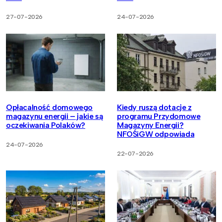
27-07-2026
24-07-2026
Opłacalność domowego
Kiedy ruszą dotacje z
magazynu energii – jakie są
programu Przydomowe
oczekiwania Polaków?
Magazyny Energii?
NFOŚiGW odpowiada
24-07-2026
22-07-2026