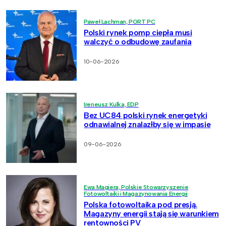
Paweł Lachman, PORT PC
Polski rynek pomp ciepła musi
walczyć o odbudowę zaufania
10-06-2026
Ireneusz Kulka, EDP
Bez UC84 polski rynek energetyki
odnawialnej znalazłby się w impasie
09-06-2026
Ewa Magiera, Polskie Stowarzyszenie
Fotowoltaiki i Magazynowania Energii
Polska fotowoltaika pod presją.
Magazyny energii stają się warunkiem
rentowności PV