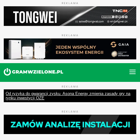
REKLAMA
REKLAMA
REKLAMA
Od ryzyka do gwarancji zysku. Asona Energy zmienia zasady gry na
rynku inwestycji OZE
REKLAMA