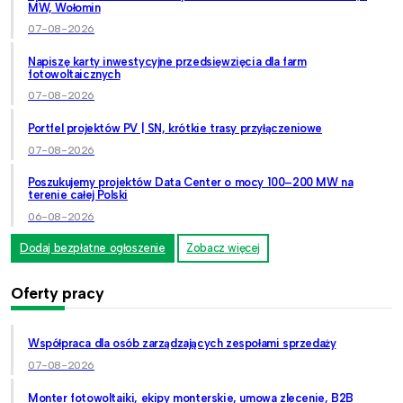
MW, Wołomin
07-08-2026
Napiszę karty inwestycyjne przedsięwzięcia dla farm
fotowoltaicznych
07-08-2026
Portfel projektów PV | SN, krótkie trasy przyłączeniowe
07-08-2026
Poszukujemy projektów Data Center o mocy 100–200 MW na
terenie całej Polski
06-08-2026
Dodaj bezpłatne ogłoszenie
Zobacz więcej
Oferty pracy
Współpraca dla osób zarządzających zespołami sprzedaży
07-08-2026
Monter fotowoltaiki, ekipy monterskie, umowa zlecenie, B2B