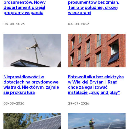
prosumentów. Nowy
prosumentów bez zmian.
departament przejął
Tanio w południe, drożej
programy wsparcia
wieczorami
05-08-2026
04-08-2026
Nieprawidłowości w
Fotowoltaika bez elektryka
dotacjach na przydomowe
w Wielkiej Brytanii. Rząd
wiatraki. Niektórymi zajmie
chce zalegalizować
się prokuratura
instalacje „plug and play”
03-08-2026
29-07-2026