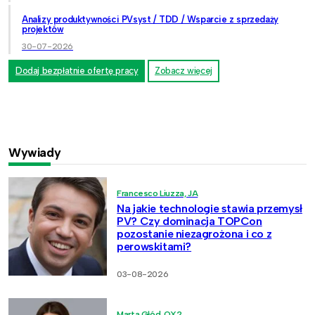
Analizy produktywności PVsyst / TDD / Wsparcie z sprzedaży
projektów
30-07-2026
Dodaj bezpłatnie ofertę pracy
Zobacz więcej
Wywiady
Francesco Liuzza, JA
Na jakie technologie stawia przemysł
PV? Czy dominacja TOPCon
pozostanie niezagrożona i co z
perowskitami?
03-08-2026
Marta Głód, OX2