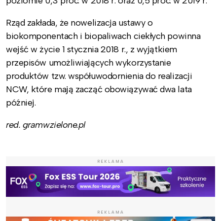
poziomie 0,3 proc. w 2018 r. oraz 0,5 proc. w 2019 r.
Rząd zakłada, że nowelizacja ustawy o
biokomponentach i biopaliwach ciekłych powinna
wejść w życie 1 stycznia 2018 r., z wyjątkiem
przepisów umożliwiających wykorzystanie
produktów tzw. współuwodornienia do realizacji
NCW, które mają zacząć obowiązywać dwa lata
później.
red. gramwzielone.pl
REKLAMA
REKLAMA