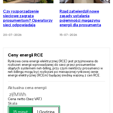
Czy rozporządzenie
Rząd zatwierdził nowe
sieciowe zagraża
zasady ustalania
prosumentom? Operatorzy
pojemności magazynu
sieci odpowiadają
energii dla prosumenta
20-07-2026
15-07-2026
Ceny energii RCE
Rynkowa cena energii elektrycznej (RCE) jest przyjmowana do
rozliczeń energii wprowadzanej do sieci przez prosumentów
objętych systemem net-billing, przy czym niektórzy prosumenci w
net-billingu mogą być rozliczani po miesięcznej rynkowej cenie
energii elektrycznej (RCEm) będącej średnią ważoną z cen RCE.
Aktualna cena energii
zł/MWh
Cena netto (bez VAT)
Skala
15 minut
1 Godzina