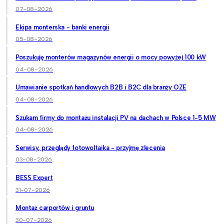
07-08-2026
Ekipa monterska - banki energii
05-08-2026
Poszukuję monterów magazynów energii o mocy powyżej 100 kW
04-08-2026
Umawianie spotkań handlowych B2B i B2C dla branży OZE
04-08-2026
Szukam firmy do montażu instalacji PV na dachach w Polsce 1-5 MW
04-08-2026
Serwisy, przeglądy fotowoltaika - przyjmę zlecenia
03-08-2026
BESS Expert
31-07-2026
Montaż carportów i gruntu
30-07-2026