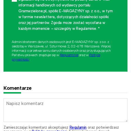
informacji handlowych od wydawcy portalu
Gramwzielone.pl, spółki E-MAGAZYNY sp. z o.o., w tym
w formie newslettera, dotyczących działalności spółki
oraz jej partnerów. Zgoda może zostać wycofana w
każdym momencie – szczegóły w Regulaminie. *
Administratorem danych osobowych jest E-MAGAZYNY sp. z o.o. z
siedzibą w Warszawie, ul. Szturmowa 2, 02-678 Warszawa. Więcej
informacji o przetwarzaniu danych osobowych oraz przysługujących
Państwu prawach znajduje się w
Regulaminie
oraz w
Polityce
prywatności
.
Komentarze
Zamieszczając komentarz akceptujesz
Regulamin
oraz potwierdzasz