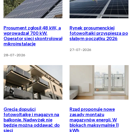
Prosument zgłosił 48 kW, a
Rynek prosumenckiej
wprowadzał 700 kW.
fotowoltaiki przyspiesza po
Operator sieci skontrolował
słabym początku 2026
mikroinstalacje
27-07-2026
28-07-2026
Grecja dopuści
Rząd proponuje nowe
fotowoltaikę i magazyn na
zasady montażu
balkonie. Nadwyżek nie
magazynów energii. W
będzie można oddawać do
blokach maksymalnie 11
sieci
kWh