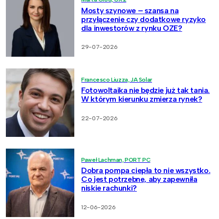
Mosty szynowe – szansa na
przyłączenie czy dodatkowe ryzyko
dla inwestorów z rynku OZE?
29-07-2026
Francesco Liuzza, JA Solar
Fotowoltaika nie będzie już tak tania.
W którym kierunku zmierza rynek?
22-07-2026
Paweł Lachman, PORT PC
Dobra pompa ciepła to nie wszystko.
Co jest potrzebne, aby zapewniła
niskie rachunki?
12-06-2026