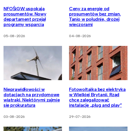
NFOŚiGW uspokaja
Ceny za energię od
prosumentów. Nowy
prosumentów bez zmian.
departament przejął
Tanio w południe, drożej
programy wsparcia
wieczorami
05-08-2026
04-08-2026
Nieprawidłowości w
Fotowoltaika bez elektryka
dotacjach na przydomowe
w Wielkiej Brytanii. Rząd
wiatraki. Niektórymi zajmie
chce zalegalizować
się prokuratura
instalacje „plug and play”
03-08-2026
29-07-2026