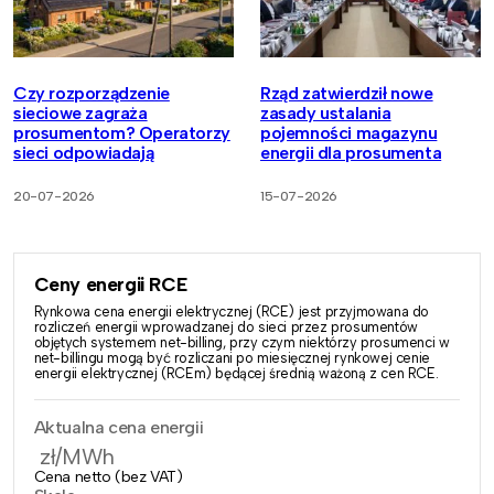
Czy rozporządzenie
Rząd zatwierdził nowe
sieciowe zagraża
zasady ustalania
prosumentom? Operatorzy
pojemności magazynu
sieci odpowiadają
energii dla prosumenta
20-07-2026
15-07-2026
Ceny energii RCE
Rynkowa cena energii elektrycznej (RCE) jest przyjmowana do
rozliczeń energii wprowadzanej do sieci przez prosumentów
objętych systemem net-billing, przy czym niektórzy prosumenci w
net-billingu mogą być rozliczani po miesięcznej rynkowej cenie
energii elektrycznej (RCEm) będącej średnią ważoną z cen RCE.
Aktualna cena energii
zł/MWh
Cena netto (bez VAT)