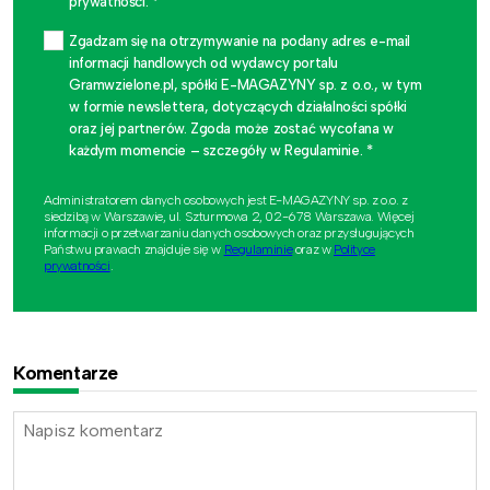
prywatności. *
Zgadzam się na otrzymywanie na podany adres e-mail
informacji handlowych od wydawcy portalu
Gramwzielone.pl, spółki E-MAGAZYNY sp. z o.o., w tym
w formie newslettera, dotyczących działalności spółki
oraz jej partnerów. Zgoda może zostać wycofana w
każdym momencie – szczegóły w Regulaminie. *
Administratorem danych osobowych jest E-MAGAZYNY sp. z o.o. z
siedzibą w Warszawie, ul. Szturmowa 2, 02-678 Warszawa. Więcej
informacji o przetwarzaniu danych osobowych oraz przysługujących
Państwu prawach znajduje się w
Regulaminie
oraz w
Polityce
prywatności
.
Komentarze