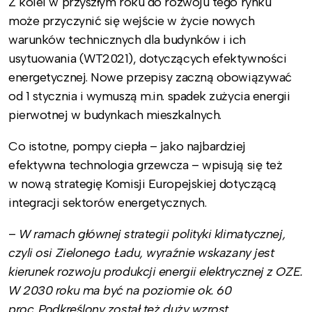
Z kolei w przyszłym roku do rozwoju tego rynku
może przyczynić się wejście w życie nowych
warunków technicznych dla budynków i ich
usytuowania (WT2021), dotyczących efektywności
energetycznej. Nowe przepisy zaczną obowiązywać
od 1 stycznia i wymuszą m.in. spadek zużycia energii
pierwotnej w budynkach mieszkalnych.
Co istotne, pompy ciepła – jako najbardziej
efektywna technologia grzewcza – wpisują się też
w nową strategię Komisji Europejskiej dotyczącą
integracji sektorów energetycznych.
–
W ramach głównej strategii polityki klimatycznej,
czyli osi Zielonego Ładu, wyraźnie wskazany jest
kierunek rozwoju produkcji energii elektrycznej z OZE.
W 2030 roku ma być na poziomie ok. 60
proc. Podkreślony został też duży wzrost