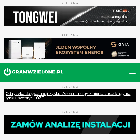
REKLAMA
REKLAMA
REKLAMA
Od ryzyka do gwarancji zysku. Asona Energy zmienia zasady gry na
rynku inwestycji OZE
REKLAMA