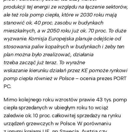
produkcji tej energii ze względu na łączenie sektorów,
ale też rola pomp ciepła, które w 2030 roku mają
stanowić ok. 40 proc. zasobu w budynkach
mieszkalnych, a w 2050 roku już ok. 70 proc. To duże
wyzwanie. Komisja Europejska planuje odejście od
stosowania paliw kopalnych w budynkach i żeby ten
plan można było zrealizować, działania
trzeba zacząć już teraz. To wyraźne
wskazanie kierunku działań przez KE pomoże rynkowi
pomp ciepła również w Polsce
– ocenia prezes PORT
PC.
Mimo kolejnego roku wzrostów prawie 43 tys. pomp
ciepła sprzedanych w ubiegłym roku to wciąż
zaledwie ok. 10 proc. całkowitej sprzedaży na rynku
urządzeń grzewczych w Polsce. W porównaniu
z innymi krajami UE, np. Szwecją, Austrią czy