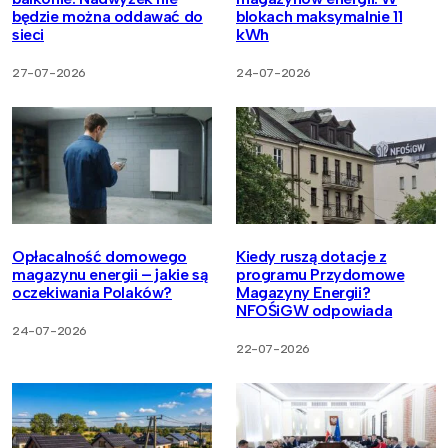
będzie można oddawać do
blokach maksymalnie 11
sieci
kWh
27-07-2026
24-07-2026
Opłacalność domowego
Kiedy ruszą dotacje z
magazynu energii – jakie są
programu Przydomowe
oczekiwania Polaków?
Magazyny Energii?
NFOŚiGW odpowiada
24-07-2026
22-07-2026