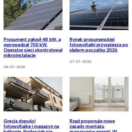
Prosument zgłosił 48 kW, a
Rynek prosumenckiej
wprowadzał 700 kW.
fotowoltaiki przyspiesza po
Operator sieci skontrolował
słabym początku 2026
mikroinstalacje
27-07-2026
28-07-2026
Grecja dopuści
Rząd proponuje nowe
fotowoltaikę i magazyn na
zasady montażu
balkonie. Nadwyżek nie
magazynów energii. W