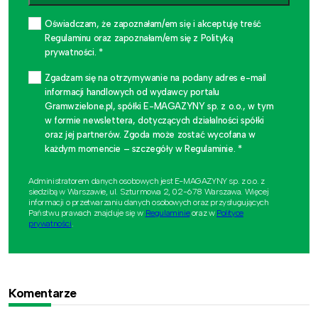
Oświadczam, że zapoznałam/em się i akceptuję treść
Regulaminu oraz zapoznałam/em się z Polityką
prywatności. *
Zgadzam się na otrzymywanie na podany adres e-mail
informacji handlowych od wydawcy portalu
Gramwzielone.pl, spółki E-MAGAZYNY sp. z o.o., w tym
w formie newslettera, dotyczących działalności spółki
oraz jej partnerów. Zgoda może zostać wycofana w
każdym momencie – szczegóły w Regulaminie. *
Administratorem danych osobowych jest E-MAGAZYNY sp. z o.o. z
siedzibą w Warszawie, ul. Szturmowa 2, 02-678 Warszawa. Więcej
informacji o przetwarzaniu danych osobowych oraz przysługujących
Państwu prawach znajduje się w
Regulaminie
oraz w
Polityce
prywatności
.
Komentarze