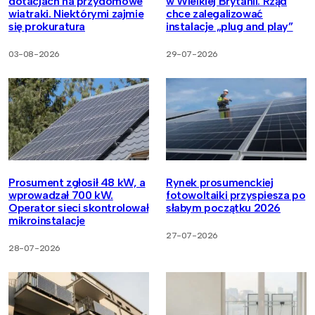
dotacjach na przydomowe
w Wielkiej Brytanii. Rząd
wiatraki. Niektórymi zajmie
chce zalegalizować
się prokuratura
instalacje „plug and play”
03-08-2026
29-07-2026
Prosument zgłosił 48 kW, a
Rynek prosumenckiej
wprowadzał 700 kW.
fotowoltaiki przyspiesza po
Operator sieci skontrolował
słabym początku 2026
mikroinstalacje
27-07-2026
28-07-2026