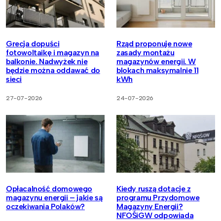
Grecja dopuści
Rząd proponuje nowe
fotowoltaikę i magazyn na
zasady montażu
balkonie. Nadwyżek nie
magazynów energii. W
będzie można oddawać do
blokach maksymalnie 11
sieci
kWh
27-07-2026
24-07-2026
Opłacalność domowego
Kiedy ruszą dotacje z
magazynu energii – jakie są
programu Przydomowe
oczekiwania Polaków?
Magazyny Energii?
NFOŚiGW odpowiada