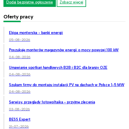
Dodaj bezpłatne ogłoszenie
Zobacz więcej
Oferty pracy
Ekipa monterska - banki energii
05-08-2026
Poszukuję monterów magazynów energii o mocy powyżej 100 kW
04-08-2026
Umawianie spotkań handlowych B2B i B2C dla branży OZE
04-08-2026
Szukam firmy do montażu instalacji PV na dachach w Polsce 1-5 MW
04-08-2026
Serwisy, przeglądy fotowoltaika - przyjmę zlecenia
03-08-2026
BESS Expert
31-07-2026