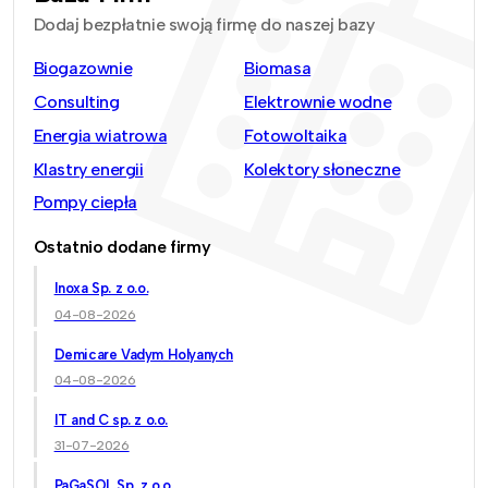
Dodaj bezpłatnie swoją firmę do naszej bazy
Biogazownie
Biomasa
Consulting
Elektrownie wodne
Energia wiatrowa
Fotowoltaika
Klastry energii
Kolektory słoneczne
Pompy ciepła
Ostatnio dodane firmy
Inoxa Sp. z o.o.
04-08-2026
Demicare Vadym Holyanych
04-08-2026
IT and C sp. z o.o.
31-07-2026
PaGaSOL Sp. z o.o.