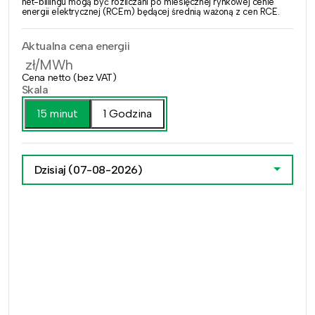
net-billingu mogą być rozliczani po miesięcznej rynkowej cenie
energii elektrycznej (RCEm) będącej średnią ważoną z cen RCE.
Aktualna cena energii
zł/MWh
Cena netto (bez VAT)
Skala
15 minut
1 Godzina
Dzisiaj
(07-08-2026)