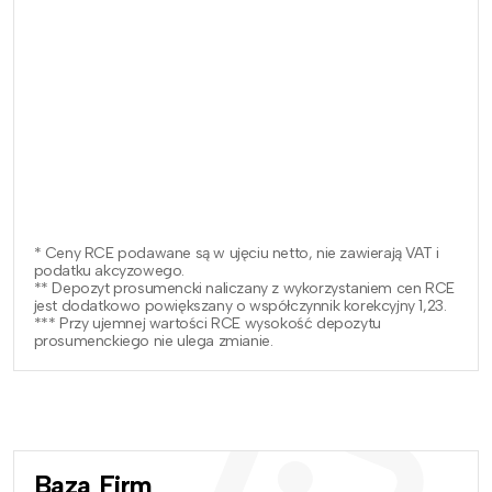
* Ceny RCE podawane są w ujęciu netto, nie zawierają VAT i
podatku akcyzowego.
** Depozyt prosumencki naliczany z wykorzystaniem cen RCE
jest dodatkowo powiększany o współczynnik korekcyjny 1,23.
*** Przy ujemnej wartości RCE wysokość depozytu
prosumenckiego nie ulega zmianie.
Baza Firm