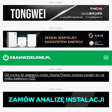
REKLAMA
REKLAMA
REKLAMA
Od ryzyka do gwarancji zysku. Asona Energy zmienia zasady gry na
rynku inwestycji OZE
REKLAMA