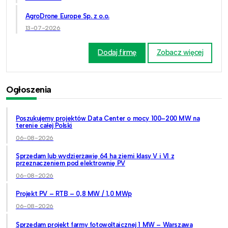
AgroDrone Europe Sp. z o.o.
13-07-2026
Dodaj firmę
Zobacz więcej
Ogłoszenia
Poszukujemy projektów Data Center o mocy 100–200 MW na
terenie całej Polski
06-08-2026
Sprzedam lub wydzierżawię 64 ha ziemi klasy V i VI z
przeznaczeniem pod elektrownię PV
06-08-2026
Projekt PV – RTB – 0,8 MW / 1,0 MWp
06-08-2026
Sprzedam projekt farmy fotowoltaicznej 1 MW – Warszawa