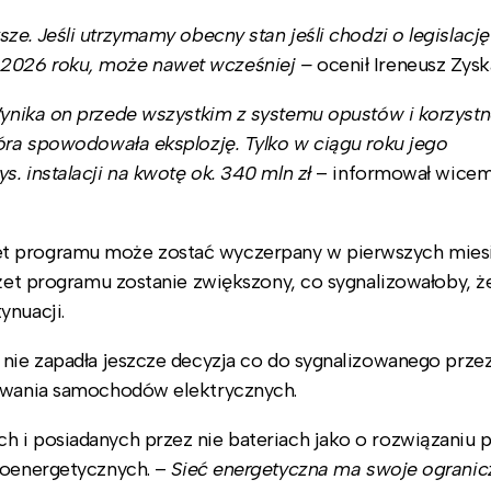
e. Jeśli utrzymamy obecny stan jeśli chodzi o legislację 
 2026 roku, może nawet wcześniej –
ocenił Ireneusz Zysk
Wynika on przede wszystkim z systemu opustów i korzyst
tóra spowodowała eksplozję. Tylko w ciągu roku jego
. instalacji na kwotę ok. 340 mln zł
– informował wicemi
et programu może zostać wyczerpany w pierwszych mies
dżet programu zostanie zwiększony, co sygnalizowałoby, ż
ynuacji.
 nie zapadła jeszcze decyzja co do sygnalizowanego prz
dowania samochodów elektrycznych.
h i posiadanych przez nie bateriach jako o rozwiązaniu
troenergetycznych. –
Sieć energetyczna ma swoje ogranicz