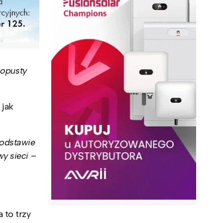
 opusty
 jak
podstawie
wy sieci
–
 to trzy