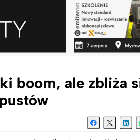
 boom, ale zbliża s
opustów