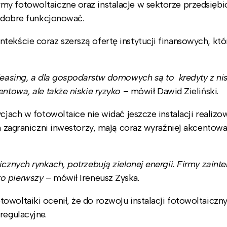
y fotowoltaiczne oraz instalacje w sektorze przedsiębi
a dobre funkcjonować.
tekście coraz szerszą ofertę instytucji finansowych, kt
 leasing, a dla gospodarstw domowych są to kredyty z ni
entowa, ale także niskie ryzyko
– mówił Dawid Zieliński.
ycjach w fotowoltaice nie widać jeszcze instalacji realiz
ym zagraniczni inwestorzy, mają coraz wyraźniej akcentow
icznych rynkach, potrzebują zielonej energii. Firmy zain
o pierwszy –
mówił Ireneusz Zyska.
owoltaiki ocenił, że do rozwoju instalacji fotowoltaiczn
 regulacyjne.