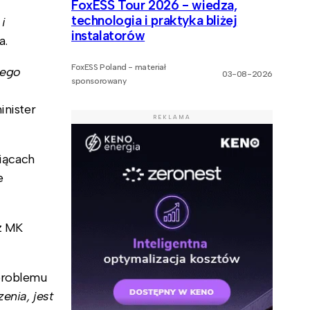
FoxESS Tour 2026 - wiedza,
technologia i praktyka bliżej
i
instalatorów
a.
FoxESS Poland - materiał
nego
03-08-2026
sponsorowany
nister
REKLAMA
iącach
e
ez MK
 problemu
enia, jest