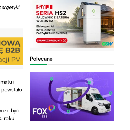
nergetyki
Polecane
matu i
e powstało
może być
0 roku