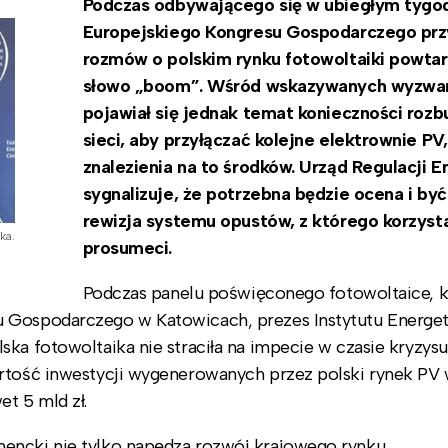
Podczas odbywającego się w ubiegłym tygo
Europejskiego Kongresu Gospodarczego przy
rozmów o polskim rynku fotowoltaiki powta
słowo „boom”. Wśród wskazywanych wyzwa
pojawiał się jednak temat konieczności roz
sieci, aby przyłączać kolejne elektrownie PV,
znalezienia na to środków. Urząd Regulacji E
sygnalizuje, że potrzebna będzie ocena i by
rewizja systemu opustów, z którego korzyst
ka.
prosumeci.
Podczas panelu poświęconego fotowoltaice, k
u Gospodarczego w Katowicach, prezes Instytutu Energet
ka fotowoltaika nie straciła na impecie w czasie kryzysu
artość inwestycji wygenerowanych przez polski rynek PV 
t 5 mld zł.
encki nie tylko napędza rozwój krajowego rynku