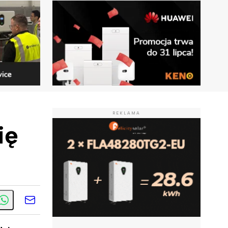
REKLAMA
ię