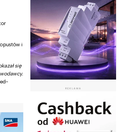
tor
 opustów i
kazał się
tawodawcy.
wed-
REKLAMA