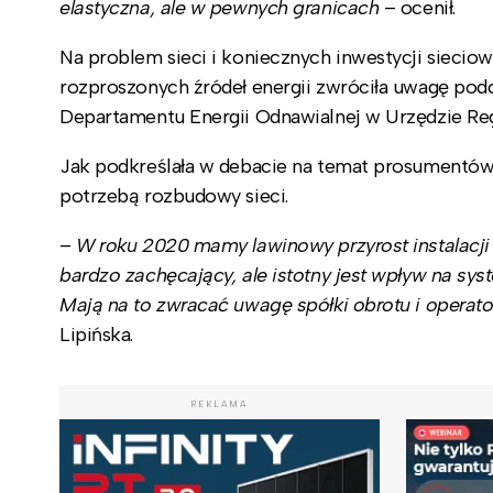
elastyczna, ale w pewnych granicach
– ocenił.
Na problem sieci i koniecznych inwestycji siecio
rozproszonych źródeł energii zwróciła uwagę pod
Departamentu Energii Odnawialnej w Urzędzie Regu
Jak podkreślała w debacie na temat prosumentów,
potrzebą rozbudowy sieci.
–
W roku 2020 mamy lawinowy przyrost instalacj
bardzo zachęcający, ale istotny jest wpływ na s
Mają na to zwracać uwagę spółki obrotu i operat
Lipińska.
REKLAMA