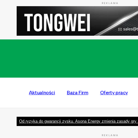
REKLAMA
Aktualności
Baza Firm
Oferty pracy
Od ryzyka do gwarancji zysku. Asona Energy zmienia zasady gry 
REKLAMA