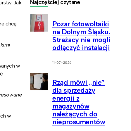
Najczęściej czytane
orstw. Jak
Pożar fotowoltaiki
óre chcą
na Dolnym Śląsku.
Strażacy nie mogli
skimi
odłączyć instalacji
11-07-2026
owanych w
ać
Rząd mówi „nie”
dla sprzedaży
teresowane
energii z
magazynów
należących do
ych w
nieprosumentów