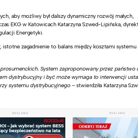
wych, aby możliwy był dalszy dynamiczny rozwój małych,
czas EKG w Katowicach Katarzyna Szwed-Lipińska, dyrek
lacji Energetyki.
 istotne zagadnienie to balans między kosztami systemu
i prosumenckich. System zaproponowany przez państwo o
ystem dystrybucyjny i być może wymaga to interwencji us
orzy systemu dystrybucyjnego
– stwierdziła Katarzyna Sz
REKLAMA
REKLAMA