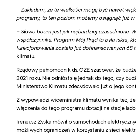
–
Zakładam, że te wielkości mogą być nawet większ
programy, to ten poziom możemy osiągnąć już w
–
Słowo boom jest jak najbardziej uzasadnione. 
współczynnika. Program Mój Prąd to była iskra, k
funkcjonowania zostało już dofinansowanych 68 tys
klimatu.
Rządowy pełnomocnik ds. OZE szacował, że budż
2021 roku. Nie odniósł się jednak do tego, czy bu
Ministerstwo Klimatu zdecydowało już o jego kont
Z wypowiedzi wiceministra klimatu wynika też, że
włączenia do tego programu dotacji na stacje ła
Ireneusz Zyska mówił o samochodach elektrycznyc
możliwych ograniczeń w korzystaniu z sieci elek