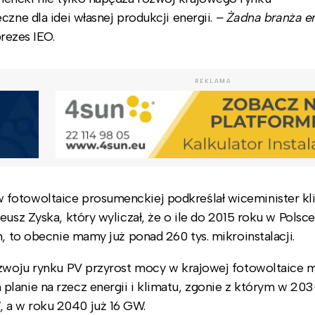
zne dla idei własnej produkcji energii.
– Żadna branża e
rezes IEO.
REKLAMA
fotowoltaice prosumenckiej podkreślał wiceminister kli
eusz Zyska, który wyliczał, że o ile do 2015 roku w Polsc
h, to obecnie mamy już ponad 260 tys. mikroinstalacji.
rozwoju rynku PV przyrost mocy w krajowej fotowoltaice 
lanie na rzecz energii i klimatu, zgonie z którym w 203
 a w roku 2040 już 16 GW.