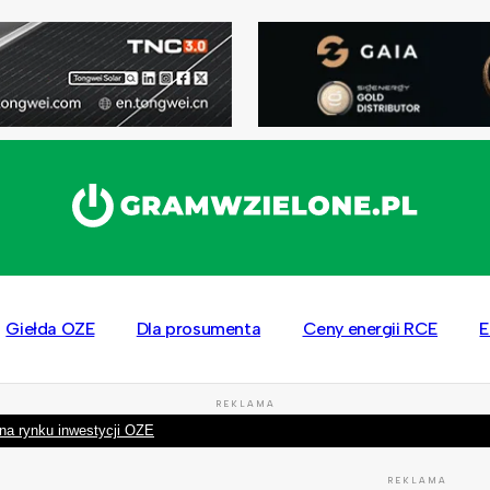
Giełda OZE
Dla prosumenta
Ceny energii RCE
E
REKLAMA
na rynku inwestycji OZE
REKLAMA