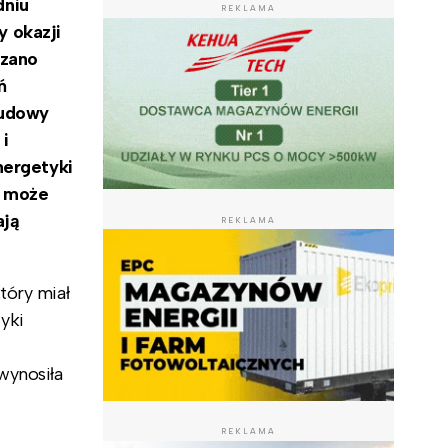
dniu
REKLAMA
 okazji
rzano
ń
budowy
 i
nergetyki
ć może
ają
REKLAMA
tóry miał
yki
wynosiła
REKLAMA